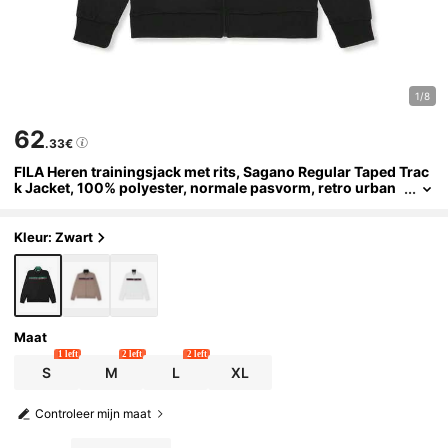
1/8
62
.33€
FILA Heren trainingsjack met rits, Sagano Regular Taped Trac
k Jacket, 100% polyester, normale pasvorm, retro urban
sportstijl, bedrukt logo en tape details, wit, zwart en brui
n
Kleur: Zwart
Maat
1 left
2 left
2 left
S
M
L
XL
Controleer mijn maat