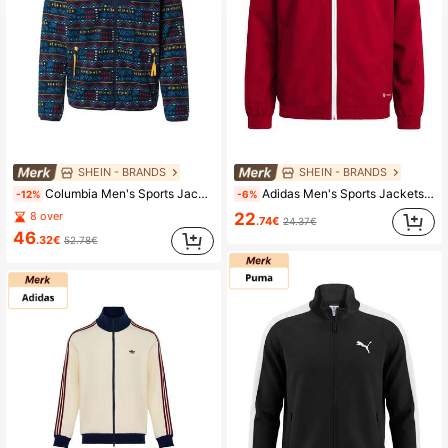
16K Volgers
4.82
16K Volgers
4.82
16K Volgers
4.82
SHEIN - BRANDS
SHEIN - BRANDS
Columbia Men's Sports Jackets Packable Breathable Premium Camping Sports Hiking Navy 2135511-464
Adidas Men's Sports Jackets Stretchy Comfortable Durable Training Travel Casual Red H57536
-12%
-6%
22
8 over
.74€
24.37€
46
.32€
52.78€