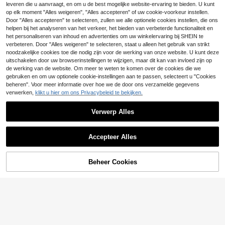
11 over
leveren die u aanvraagt, en om u de best mogelijke website-ervaring te bieden. U kunt
34
op elk moment "Alles weigeren", "Alles accepteren" of uw cookie-voorkeur instellen.
.44€
37.09€
SHEIN - BRANDS
Door "Alles accepteren" te selecteren, zullen we alle optionele cookies instellen, die ons
Nike Men's Sports Jackets Windproof Quick-Dry Breathable Commuting Outdoor Camping Black BV6881-010
helpen bij het analyseren van het verkeer, het bieden van verbeterde functionaliteit en
het personaliseren van inhoud en advertenties om uw winkelervaring bij SHEIN te
27
.37€
verbeteren. Door "Alles weigeren" te selecteren, staat u alleen het gebruik van strikt
noodzakelijke cookies toe die nodig zijn voor de werking van onze website. U kunt deze
uitschakelen door uw browserinstellingen te wijzigen, maar dit kan van invloed zijn op
de werking van de website. Om meer te weten te komen over de cookies die we
gebruiken en om uw optionele cookie-instellingen aan te passen, selecteert u "Cookies
beheren". Voor meer informatie over hoe we de door ons verzamelde gegevens
verwerken,
klikt u hier om ons Privacybeleid te bekijken.
Verwerp Alles
Accepteer Alles
TOEVOEGEN AAN
Beheer Cookies
SHOP NU
WINKELWAGEN
SHEIN - BRANDS
New Balance Men's Sports Jackets Versatile Durable Insulated Weekend Commuting Outdoor Blue MJ41553NNY
24 over
adidas ESSENTIALSM3s FtFzHd Sport- en trainingsjack met logo, heren, herfst, zwart
71
.82€
58
.65€