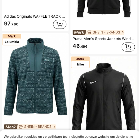
Adidas Originals WAFFLE TRACK TOP Herensweatshirt met opstaande kraag, rits en gestreept breisel, perfect voor het vroege voorjaar.
97
.76€
SHEIN - BRANDS
Puma Men's Sports Jackets Windproof Quick-Dry Breathable Commuting Outdoor Camping Black 692462-01
46
.49€
SHEIN - BRANDS
Columbia Men's Sports Jackets Comfortable Stretchy Versatile Outdoor Camping Sports 2135511-429
-7%
We gebruiken cookies en vergelijkbare technologieën op onze website om de dienst te