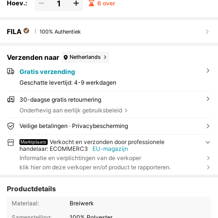
Hoev.:
6 over
FILA
100% Authentiek
Verzenden naar
Netherlands
Gratis verzending
Geschatte levertijd:
4-9 werkdagen
30-daagse gratis retournering
Onderhevig aan eerlijk gebruiksbeleid
Veilige betalingen · Privacybescherming
Verkocht en verzonden door professionele
Marktplaats
handelaar: ECOMMERC3
EU-magazijn
Informatie en verplichtingen van de verkoper
klik hier om deze verkoper en/of product te rapporteren.
Productdetails
Materiaal:
Breiwerk
Samenstelling:
100% Polyester