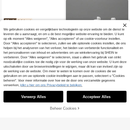
voor heren, nieuwe sportschoenen
voor heren voor buiten in de zomer,
schokabsorberende hardloop- en c
asualschoenen voor buiten
Adidas
Adidas Forum Men's
EU Warehouse
We gebruiken cookies en vergelijkbare technologieën op onze website om de dienst te
Casual Athletic Shoes Responsive
26 over
leveren die u aanvraagt, en om u de best mogelijke website-ervaring te bieden. U kunt
Durable Classic Daily Shopping Ca
61
.74€
-7%
66.49€
sual White IH7828
op elk moment "Alles weigeren", "Alles accepteren" of uw cookie-voorkeur instellen.
Door "Alles accepteren" te selecteren, zullen we alle optionele cookies instellen, die ons
helpen bij het analyseren van het verkeer, het bieden van verbeterde functionaliteit en
het personaliseren van inhoud en advertenties om uw winkelervaring bij SHEIN te
verbeteren. Door "Alles weigeren" te selecteren, staat u alleen het gebruik van strikt
noodzakelijke cookies toe die nodig zijn voor de werking van onze website. U kunt deze
uitschakelen door uw browserinstellingen te wijzigen, maar dit kan van invloed zijn op
de werking van de website. Om meer te weten te komen over de cookies die we
gebruiken en om uw optionele cookie-instellingen aan te passen, selecteert u "Cookies
4
beheren". Voor meer informatie over hoe we de door ons verzamelde gegevens
verwerken,
klikt u hier om ons Privacybeleid te bekijken.
StrideEdge
Minimalistische effenkleurige geper
25
sonaliseerde patchwork casual spo
Verwerp Alles
Accepteer Alles
.31€
rtschoenen voor heren, romantisch
e lage sneakers in collegestijl voor
TOEVOEGEN AAN
Beheer Cookies
buiten, mode, reizen, wandelen, stel
SHOP NU
WINKELWAGEN
len