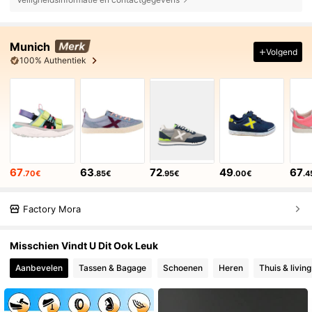
Munich
Volgend
100% Authentiek
67
63
72
49
67
.70€
.85€
.95€
.00€
.4
Factory Mora
Misschien Vindt U Dit Ook Leuk
Aanbevelen
Tassen & Bagage
Schoenen
Heren
Thuis & living