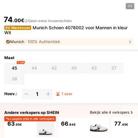
1/5
74
.00€
Geen extra invoerrechten
Munich Schoen 4078002 voor Mannen in kleur
EU Warehouse
Wit
Munich
100% Authentiek
Maat
1 left
45
44
42
40
43
37
38
Hoev.:
1 over
Andere verkopers op SHEIN
Bekijk alle 4 verkopers
Laagste prijs in alle verkopers
63
66
77
.95€
.84€
.45€