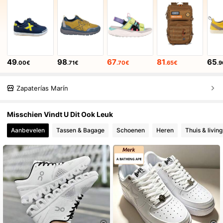
49
98
67
81
65
.00€
.71€
.70€
.65€
.
Zapaterías Marín
Misschien Vindt U Dit Ook Leuk
Aanbevelen
Tassen & Bagage
Schoenen
Heren
Thuis & living