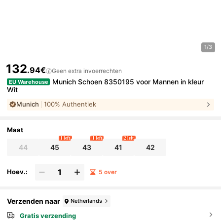
1/3
132
.94€
Geen extra invoerrechten
Munich Schoen 8350195 voor Mannen in kleur
EU Warehouse
Wit
Munich
100% Authentiek
Maat
1 left
1 left
2 left
44
45
43
41
42
Hoev.:
5 over
Verzenden naar
Netherlands
Gratis verzending