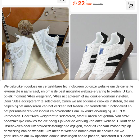
n, veterschoenen lichtgewicht gevu
22
okabsorberende cross-trainingsport
.84€
22.87€
lkaniseerde schoenen, wandelsport
schoenen, antislip duurzame zolen,
schoenen
ademend mesh bovenwerk, lichtge
wicht fitness-oefen- en hardloopsc
hoenen
We gebruiken cookies en vergelijkbare technologieën op onze website om de dienst te
leveren die u aanvraagt, en om u de best mogelijke website-ervaring te bieden. U kunt
op elk moment "Alles weigeren", "Alles accepteren" of uw cookie-voorkeur instellen.
7
2026 Casual sportschoenen v
NEW
Door "Alles accepteren" te selecteren, zullen we alle optionele cookies instellen, die ons
100
oor heren met dikke zool, skateboar
helpen bij het analyseren van het verkeer, het bieden van verbeterde functionaliteit en
.68€
Retro casual schoenen voor heren, l
d schoenen in streetstyle mode, uni
24
ichtgewicht sneakers met zachte z
het personaliseren van inhoud en advertenties om uw winkelervaring bij SHEIN te
.80€
24.81€
sex lage skate schoenen in hiphops
ool, ronde neus, vetersluiting, comf
verbeteren. Door "Alles weigeren" te selecteren, staat u alleen het gebruik van strikt
tijl, veelzijdige schoenen, hoogteve
ortabele platte schoenen, verkrijgb
noodzakelijke cookies toe die nodig zijn voor de werking van onze website. U kunt deze
rhogende schoenen, cadeau, grote
aar in grote maat 46.
uitschakelen door uw browserinstellingen te wijzigen, maar dit kan van invloed zijn op
maten, koppel schoenen
de werking van de website. Om meer te weten te komen over de cookies die we
gebruiken en om uw optionele cookie-instellingen aan te passen, selecteert u "Cookies