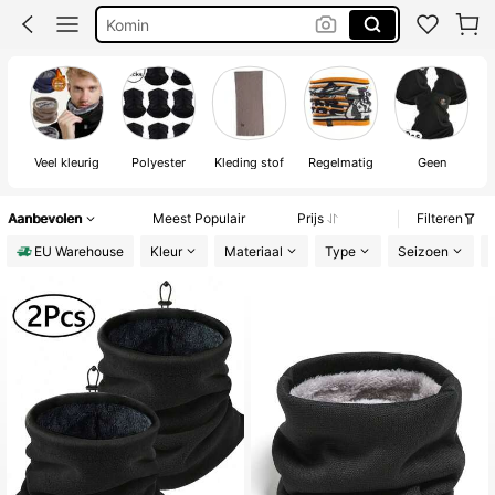
Komin
Ski Mask
Buff
Nekwarmer
Veel kleurig
Polyester
Kleding stof
Regelmatig
Geen
Aanbevolen
Meest Populair
Prijs
Filteren
EU Warehouse
Kleur
Materiaal
Type
Seizoen