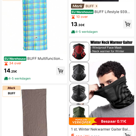
n en andere sporten
BUFF
BUFF Lifestyle 93900
EU Warehouse
Kabelgebreide nekwarmer voor ma
10 over
nnen en vrouwen
13
.30€
4-5 werkdagen
BUFF Multifunctionel
EU Warehouse
e buisvormige nekwarmer 106000
34 over
voor mannen en vrouwen
14
.25€
4-5 werkdagen
Bespaar 0.11€
1 st. Winter Nekwarmer Gaiter Bala
clava Winddicht Gezichtsmasker V
5