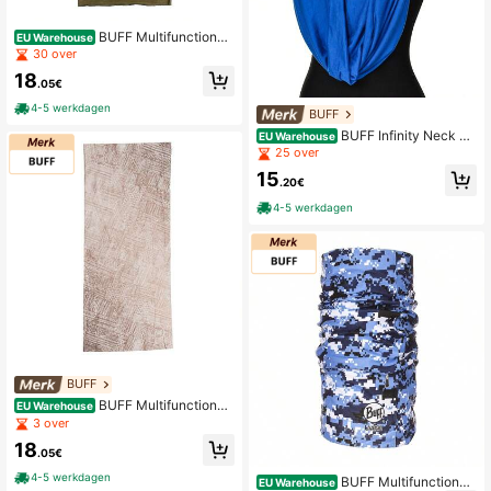
BUFF Multifunctionel
EU Warehouse
e nekwarmer 127200 voor mannen
30 over
en vrouwen
18
.05€
4-5 werkdagen
BUFF
BUFF Infinity Neck 59
EU Warehouse
700 voor heren en dames
25 over
15
.20€
4-5 werkdagen
BUFF
BUFF Multifunctionel
EU Warehouse
e nekwarmer 131500 voor mannen
3 over
en vrouwen
18
.05€
4-5 werkdagen
BUFF Multifunctionel
EU Warehouse