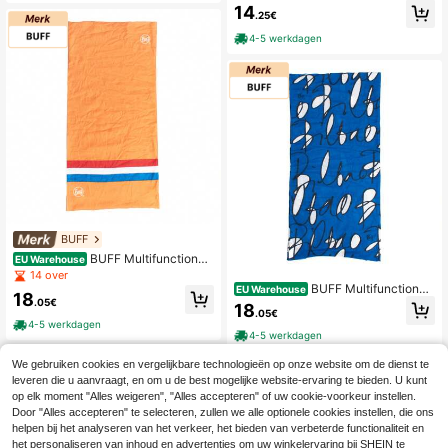
e buisvormige nekwarmer 65400 v
14
.25€
oor mannen en vrouwen
4-5 werkdagen
BUFF
BUFF Multifunctionel
EU Warehouse
e nekwarmer 127500 voor mannen
14 over
en vrouwen
BUFF Multifunctionel
EU Warehouse
18
e nekwarmer 126700 voor mannen
.05€
18
.05€
en vrouwen
4-5 werkdagen
4-5 werkdagen
We gebruiken cookies en vergelijkbare technologieën op onze website om de dienst te
leveren die u aanvraagt, en om u de best mogelijke website-ervaring te bieden. U kunt
op elk moment "Alles weigeren", "Alles accepteren" of uw cookie-voorkeur instellen.
Door "Alles accepteren" te selecteren, zullen we alle optionele cookies instellen, die ons
helpen bij het analyseren van het verkeer, het bieden van verbeterde functionaliteit en
het personaliseren van inhoud en advertenties om uw winkelervaring bij SHEIN te