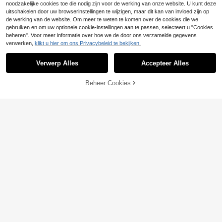
noodzakelijke cookies toe die nodig zijn voor de werking van onze website. U kunt deze
uitschakelen door uw browserinstellingen te wijzigen, maar dit kan van invloed zijn op
de werking van de website. Om meer te weten te komen over de cookies die we
gebruiken en om uw optionele cookie-instellingen aan te passen, selecteert u "Cookies
beheren". Voor meer informatie over hoe we de door ons verzamelde gegevens
verwerken,
klikt u hier om ons Privacybeleid te bekijken.
Verwerp Alles
Accepteer Alles
TOEVOEGEN AAN
Beheer Cookies
SHOP NU
WINKELWAGEN
Bespaar 0.02€
3 stuks/pak heren lichtgewicht loun
gebroeken, casual comfortabele los
35 over
se pasvorm slaapbroeken voor lent
23
e en herfst, kan buiten gedragen wo
SHEIN Heren 3 stuks Contrast strep
.25€
23.27€
rden, herfst/winterkleding
en Tape Pyjama broeken
32
.17€
32.49€