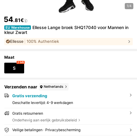
1/4
54
.81€
Ellesse Lange broek SHQ17040 voor Mannen in
EU Warehouse
kleur Zwart
Ellesse
100% Authentiek
Maat
1 left
S
Verzenden naar
Netherlands
Gratis verzending
Geschatte levertijd:
4-9 werkdagen
Gratis retourneren
Onderhevig aan eerlijk gebruiksbeleid
Veilige betalingen · Privacybescherming