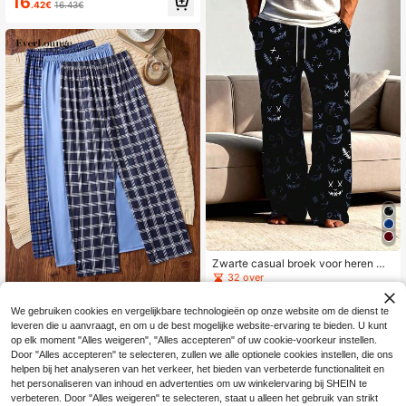
16
.42€
16.43€
erfstpyjama, winter
Zwarte casual broek voor heren me
t grappige gezichtsprint, trekkoord i
32 over
n de taille en zakken, geschikt als l
13
oungewear of nachtkleding.
EverLounge
.75€
We gebruiken cookies en vergelijkbare technologieën op onze website om de dienst te
EverLounge 3-delige
EU Warehouse
leveren die u aanvraagt, en om u de best mogelijke website-ervaring te bieden. U kunt
set casual geruite pyjamabroeken v
22
op elk moment "Alles weigeren", "Alles accepteren" of uw cookie-voorkeur instellen.
.99€
oor heren, comfortabele loungewea
Door "Alles accepteren" te selecteren, zullen we alle optionele cookies instellen, die ons
r, herfst- en winterkleding
helpen bij het analyseren van het verkeer, het bieden van verbeterde functionaliteit en
het personaliseren van inhoud en advertenties om uw winkelervaring bij SHEIN te
verbeteren. Door "Alles weigeren" te selecteren, staat u alleen het gebruik van strikt