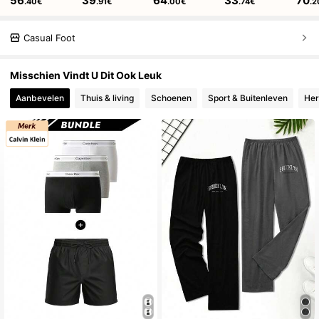
56
39
64
33
70
.40€
.91€
.00€
.74€
.2
Casual Foot
Misschien Vindt U Dit Ook Leuk
Aanbevelen
Thuis & living
Schoenen
Sport & Buitenleven
Her