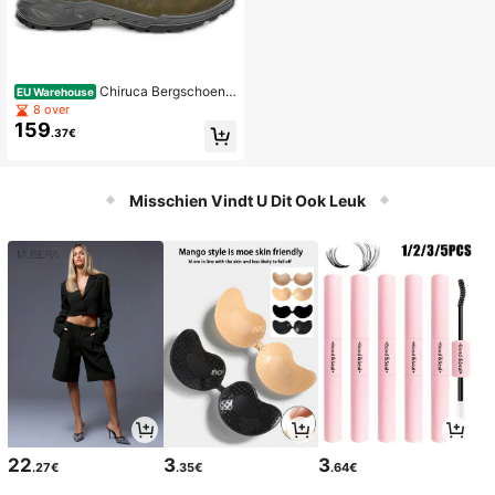
Chiruca Bergschoene
EU Warehouse
n 4336301 voor man en vrouw in kl
8 over
eur Groen
159
.37€
Misschien Vindt U Dit Ook Leuk
22
3
3
.27€
.35€
.64€