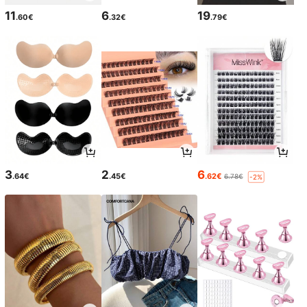
11
6
19
.60€
.32€
.79€
3
2
6
.64€
.45€
.62€
6.78€
-2%