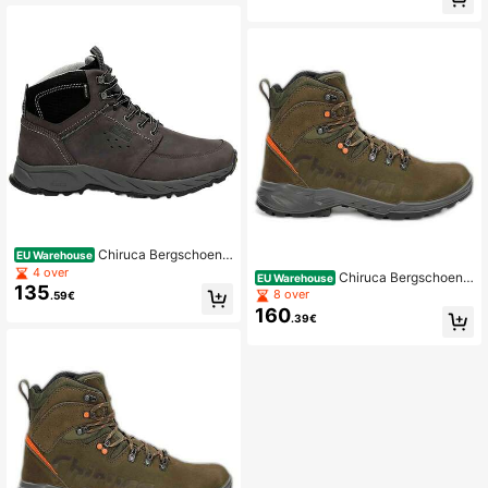
Chiruca Bergschoene
EU Warehouse
n 4484703 voor man en vrouw in kl
4 over
Chiruca Bergschoene
EU Warehouse
eur Bruin
135
n 4336301 voor man en vrouw in kl
8 over
.59€
eur Groen
160
.39€