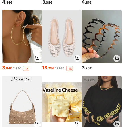
4
3
4
.56€
.08€
.81€
3
18
3
.84€
.75€
.75€
3.88€
18.99€
-1%
-1%