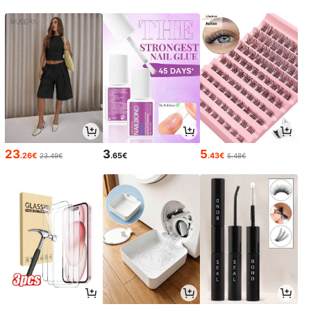
23
3
5
.26€
.65€
.43€
23.49€
5.48€