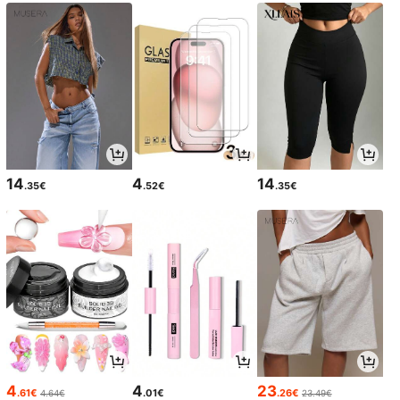
14
4
14
.35€
.52€
.35€
4
4
23
.61€
.01€
.26€
4.64€
23.49€