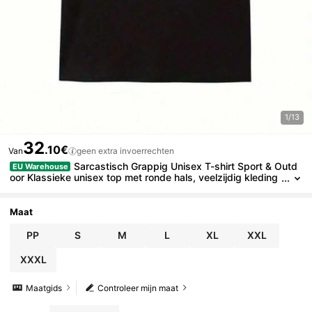
1/13
32
.10€
Van
geen extra invoerrechten
Sarcastisch Grappig Unisex T-shirt Sport & Outd
EU Warehouse
oor Klassieke unisex top met ronde hals, veelzijdig kleding
stuk essentieel voor dagelijkse outfits.
Maat
PP
S
M
L
XL
XXL
XXXL
Maatgids
Controleer mijn maat