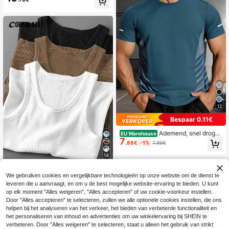
chikt voor dagelijks woon-werkver
keer en fitness.
12
Bespaar 0.11€
Ademend, snel drogen
EU Warehouse
7
d T-shirt voor heren in de zomer, ca
.88€
-1%
7.99€
sual, veelzijdig, lichtgewicht, korte
mouwen, comfortabele sport- en ou
14
tdoortops
Coreblaze
We gebruiken cookies en vergelijkbare technologieën op onze website om de dienst te
Coreblaze Boyfriend-
EU Warehouse
leveren die u aanvraagt, en om u de best mogelijke website-ervaring te bieden. U kunt
19
stijl heren tanktops met ronde hals,
.99€
-6%
21.49€
op elk moment "Alles weigeren", "Alles accepteren" of uw cookie-voorkeur instellen.
effen kleur, casual sporttops, worko
Door "Alles accepteren" te selecteren, zullen we alle optionele cookies instellen, die ons
uttops, tanktopset, basic basketbal
shirt, 3-packs tops, geribbelde wor
helpen bij het analyseren van het verkeer, het bieden van verbeterde functionaliteit en
kouttops, wit, ademend, gym
het personaliseren van inhoud en advertenties om uw winkelervaring bij SHEIN te
verbeteren. Door "Alles weigeren" te selecteren, staat u alleen het gebruik van strikt