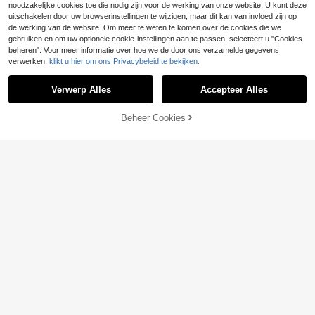
noodzakelijke cookies toe die nodig zijn voor de werking van onze website. U kunt deze
uitschakelen door uw browserinstellingen te wijzigen, maar dit kan van invloed zijn op
de werking van de website. Om meer te weten te komen over de cookies die we
gebruiken en om uw optionele cookie-instellingen aan te passen, selecteert u "Cookies
beheren". Voor meer informatie over hoe we de door ons verzamelde gegevens
verwerken,
klikt u hier om ons Privacybeleid te bekijken.
Verwerp Alles
Accepteer Alles
System Of A Down T-
EU Warehouse
TOEVOEGEN AAN
Beheer Cookies
SHOP NU
7
Shirt - Vintage-stijl celebrity merch
WINKELWAGEN
.71€
-7%
8.35€
andise, geschikt voor casual drage
n, ontworpen voor unisex gebruik
4
3-pack heren T-shirts met grafisch
16
e print, sneldrogend, vochtafvoeren
.91€
d en ademend, comfortabele pasvor
m, sportshirts voor hardlopen, work
out, casual, reizen, buitensporten e
n athleisure