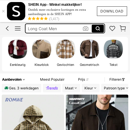
Jacket
SHEIN App - Winkel makkelijker!
×
Ontdek meer exclusieve kortingen en extra
Jas
DOWNLOAD
aanbiedingen in de SHEIN APP!
(5,417)
Long Coat Men
Geruite Jas
Jassen Heren
Jacket
Eenkleurig
Kleurblok
Gevlochten
Geometrisch
Tekst
w
Aanbevolen
Meest Populair
Prijs
Filteren
Ges. 3 werkdagen
Maat
Kleur
Patroon type