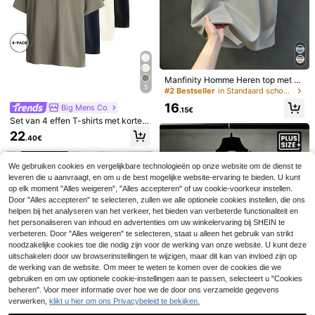
ijlvol, Gepersonaliseerd, Sportief
controleer de maat voordat u bestel
t om pasvormproblemen te voorkom
en
Manfinity Homme Heren top met ee
5
ndenpatroon print op buikspieren,
#2 Bestseller
in Standaard schouder Heren Plus Size T-shirts
modieuze casual sportkleding voor
16
Big Mens Co
de zomer
.15€
Set van 4 effen T-shirts met korte
mouwen in grote maten, geschikt v
22
.40€
oor lente/zomer/herfst.
We gebruiken cookies en vergelijkbare technologieën op onze website om de dienst te
leveren die u aanvraagt, en om u de best mogelijke website-ervaring te bieden. U kunt
op elk moment "Alles weigeren", "Alles accepteren" of uw cookie-voorkeur instellen.
6
Casual T-shirt met ronde hals voor
Door "Alles accepteren" te selecteren, zullen we alle optionele cookies instellen, die ons
heren in grote maten, gemaakt van
22 over
helpen bij het analyseren van het verkeer, het bieden van verbeterde functionaliteit en
Plus Size Heren Eenvoudig Letterpr
comfortabele en ademende polyest
int Ronde Hals Korte Mouw Casual
het personaliseren van inhoud en advertenties om uw winkelervaring bij SHEIN te
15
16
er gebreide stof, met een trendy en
.61€
.26€
T-shirt, Gemakkelijk te Combinere
verbeteren. Door "Alles weigeren" te selecteren, staat u alleen het gebruik van strikt
coole streetstyle "Hokkaido Takoya
n, Beste Cadeau Voor Vrienden
noodzakelijke cookies toe die nodig zijn voor de werking van onze website. U kunt deze
ki" graphic, een frisse casual street
uitschakelen door uw browserinstellingen te wijzigen, maar dit kan van invloed zijn op
style design, een uniek en geperson
aliseerd topje.
de werking van de website. Om meer te weten te komen over de cookies die we
gebruiken en om uw optionele cookie-instellingen aan te passen, selecteert u "Cookies
beheren". Voor meer informatie over hoe we de door ons verzamelde gegevens
verwerken,
klikt u hier om ons Privacybeleid te bekijken.
6