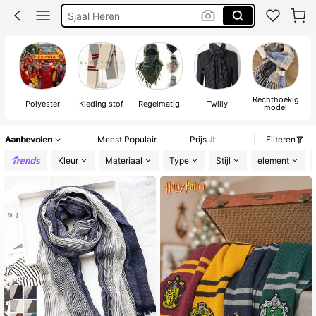
Sjaal Winter
Fall
Sjaal
Rechthoekig
Polyester
Kleding stof
Regelmatig
Twilly
model
Aanbevolen
Meest Populair
Prijs
Filteren
Kleur
Materiaal
Type
Stijl
element