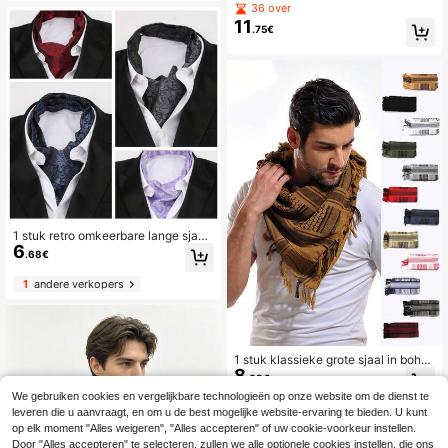
e jacquard imitatie kasjmier warme
36 over
elzijdig logo voor voetbalfans, idea
sjaal voor heren, veelzijdig en modi
al voor vakantie, reizen en festival
11
.75€
eus voor op kantoor, op straat, in de
s.
herfst/winter, geschikt voor dagelijk
s gebruik
1 stuk retro omkeerbare lange sjaal
6
voor heren, casual feestelijk kostuu
.68€
mhemdaccessoire, ascotsjaal, gew
eldig cadeau, boho herenaccessoir
1
andere verkopers
es, herensjaals
1 stuk klassieke grote sjaal in bohe
8
mienstijl, traditioneel met kwastjes,
.68€
handgemaakt van linnen, vintage, g
We gebruiken cookies en vergelijkbare technologieën op onze website om de dienst te
epersonaliseerd, herenaccessoire,
leveren die u aanvraagt, en om u de best mogelijke website-ervaring te bieden. U kunt
herensjaal
op elk moment "Alles weigeren", "Alles accepteren" of uw cookie-voorkeur instellen.
Door "Alles accepteren" te selecteren, zullen we alle optionele cookies instellen, die ons