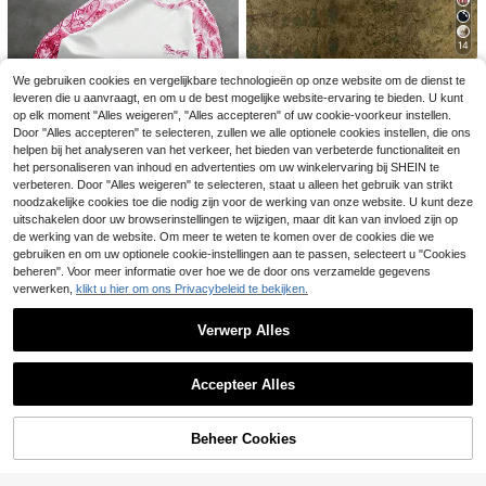
gscadeau, bijeenkomsten, zomerva
kantie
4
14
Bespaar 0.39€
IslaSuriya Casual T-shirt met ronde
We gebruiken cookies en vergelijkbare technologieën op onze website om de dienst te
hals en korte mouwen voor heren
GRDR
#1 Bestseller
in Veelkleurig Heren T-shirts
leveren die u aanvraagt, en om u de best mogelijke website-ervaring te bieden. U kunt
met luipaard- en letterprint, zomer
GRDR Klassieke mouwloze tanktop
14
op elk moment "Alles weigeren", "Alles accepteren" of uw cookie-voorkeur instellen.
.99€
met ronde hals voor heren, geschikt
#3 Bestseller
in Alle Heren tanktops
GRDR
Door "Alles accepteren" te selecteren, zullen we alle optionele cookies instellen, die ons
voor sport, fitness en dagelijks gebr
helpen bij het analyseren van het verkeer, het bieden van verbeterde functionaliteit en
GRDR Vintage Minimalistische Hoo
6
uik.
.99€
-5%
7.38€
die Vest voor Heren, effen kleur, ge
het personaliseren van inhoud en advertenties om uw winkelervaring bij SHEIN te
5
.54€
wassen en verweerd, casual, losval
verbeteren. Door "Alles weigeren" te selecteren, staat u alleen het gebruik van strikt
lend en veelzijdig.
noodzakelijke cookies toe die nodig zijn voor de werking van onze website. U kunt deze
uitschakelen door uw browserinstellingen te wijzigen, maar dit kan van invloed zijn op
9
de werking van de website. Om meer te weten te komen over de cookies die we
PAVTROS
gebruiken en om uw optionele cookie-instellingen aan te passen, selecteert u "Cookies
PAVTROS Heren Stre
beheren". Voor meer informatie over hoe we de door ons verzamelde gegevens
EU Warehouse
et Style Hot-Selling Camouflage M
#5 Bestseller
in Grafisch Heren T-shirts
verwerken,
klikt u hier om ons Privacybeleid te bekijken.
ouw met Hoorn Fit 3D Geborduurd
22
Casual Alledaags Veelzijdig Boyfrie
.76€
-1%
22.99€
Verwerp Alles
nd Echtgenoot Cadeau Jubileum C
adeau Lange Mouw Patchwork T-s
Toon vergelijkbare artikelen die op voorraad zijn
Zie alle
hirt
Accepteer Alles
Sorry, dit product is uitverkocht.
Beheer Cookies
UITVERKOCHT
1 stuk, 100% katoen.
EU Warehouse
Ruimvallend katoenen shirt, korte