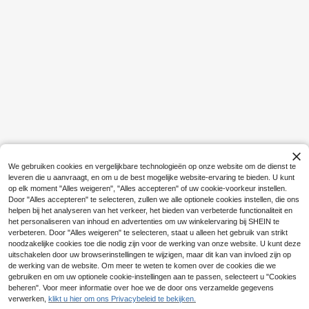
5
30
GRDR
PAVTROS
GRDR Heren Modieus Bedrukt Loss
e T-shirt met Korte Mouwen | Prach
#1 Bestseller
in Zomer Heren T-shirts
PAVTROS Heren T-shi
EU Warehouse
tig Design | Zomeressential | Makk
rt met losse pasvorm en raglanmou
#1 Bestseller
in Stof Heren T-shirts
6
elijk Te Combineren | Laat je Stijl zi
.99€
wen, zwart-wit contrast, handgesc
We gebruiken cookies en vergelijkbare technologieën op onze website om de dienst te
(500+)
en
hreven Engelse print, lange mouwe
leveren die u aanvraagt, en om u de best mogelijke website-ervaring te bieden. U kunt
21
n, baseballshirt, heren baseballshirt
op elk moment "Alles weigeren", "Alles accepteren" of uw cookie-voorkeur instellen.
.28€
21.49€
met lange mouwen, old money stijl,
Door "Alles accepteren" te selecteren, zullen we alle optionele cookies instellen, die ons
dagelijks gebruik, weekendtrips, bui
helpen bij het analyseren van het verkeer, het bieden van verbeterde functionaliteit en
tenactiviteiten, reisexpedities, onts
het personaliseren van inhoud en advertenties om uw winkelervaring bij SHEIN te
pannen werkomgevingen of semi-f
verbeteren. Door "Alles weigeren" te selecteren, staat u alleen het gebruik van strikt
ormele gelegenheden, cadeau voor
vriend/echtgenoot, jubileum/verjaar
noodzakelijke cookies toe die nodig zijn voor de werking van onze website. U kunt deze
dagscadeau, feest, zomervakantie,
uitschakelen door uw browserinstellingen te wijzigen, maar dit kan van invloed zijn op
nieuwjaar, bruiloft, Valentijnsdag
de werking van de website. Om meer te weten te komen over de cookies die we
gebruiken en om uw optionele cookie-instellingen aan te passen, selecteert u "Cookies
beheren". Voor meer informatie over hoe we de door ons verzamelde gegevens
verwerken,
klikt u hier om ons Privacybeleid te bekijken.
Toon vergelijkbare artikelen die op voorraad zijn
Zie alle