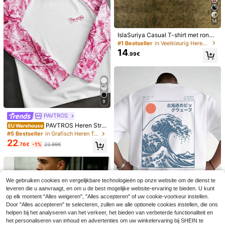
gscadeau, bijeenkomsten, zomerva
Heren katoenen T-shi
1 stuk heren grafisch
EU Warehouse
EU Warehouse
kantie
rt, oversized casual zomeroutfit, pri
13
T-shirt, casual strandvakantie zom
#2 Bestseller
in Beeldverhaal Heren T-shirts
.83€
13.86€
14
nt met apenkop, streetwear, korte m
erkleding, bedrukt loszittend T-shirt
14
.99€
ouwen
met korte mouwen
IslaSuriya Casual T-shirt met ronde
hals en korte mouwen voor heren
#1 Bestseller
in Veelkleurig Heren T-shirts
met luipaard- en letterprint, zomer
14
.99€
9
PAVTROS
PAVTROS Heren Stre
EU Warehouse
et Style Hot-Selling Camouflage M
#5 Bestseller
in Grafisch Heren T-shirts
ouw met Hoorn Fit 3D Geborduurd
22
.76€
-1%
22.99€
Casual Alledaags Veelzijdig Boyfrie
nd Echtgenoot Cadeau Jubileum C
adeau Lange Mouw Patchwork T-s
hirt
We gebruiken cookies en vergelijkbare technologieën op onze website om de dienst te
Tom, ik heb mijn reis n
EU Warehouse
leveren die u aanvraagt, en om u de best mogelijke website-ervaring te bieden. U kunt
aar New York overleefd. Leuk en ori
#1 Bestseller
in Sportschool & Fitness Heren T-shirts
GRDR
op elk moment "Alles weigeren", "Alles accepteren" of uw cookie-voorkeur instellen.
gineel T-shirt met een gele spinnent
8
GRDR Heren zomer tanktop met ron
.99€
Door "Alles accepteren" te selecteren, zullen we alle optionele cookies instellen, die ons
axi, vintage jaren 80-stijl, unisex vo
de hals, effen kleur, casual en losva
#1 Bestseller
in Zwart Heren tanktops
helpen bij het analyseren van het verkeer, het bieden van verbeterde functionaliteit en
or mannen en vrouwen.
1 stuk, 100% katoen.
EU Warehouse
llend
6
het personaliseren van inhoud en advertenties om uw winkelervaring bij SHEIN te
5
Ruimvallend katoenen shirt, korte
.37€
.99€
-14%
6.99€