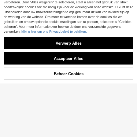
verbeteren. Door "Alles weigeren" te selecteren, staat u alleen het gebruik van strikt
mouwen, ronde hals, zacht en ade
mend, met onder andere afbeelding
noodzakelijke cookies toe die nodig zijn voor de werking van onze website. U kunt deze
en van Hokkaido Big Wave, HOKKA
uitschakelen door uw browserinstellingen te wijzigen, maar dit kan van invloed zijn op
IDO WAVE, enz.
de werking van de website. Om meer te weten te komen over de cookies die we
gebruiken en om uw optionele cookie-instellingen aan te passen, selecteert u "Cookies
beheren". Voor meer informatie over hoe we de door ons verzamelde gegevens
verwerken,
klikt u hier om ons Privacybeleid te bekijken.
8
Verwerp Alles
GRDR
Toon vergelijkbare artikelen die op voorraad zijn
Zie alle
GRDR Heren Modieus Veelzijdig Eff
Accepteer Alles
en T-shirt - Minimalistisch Casual
#1 Bestseller
in Lichtgewicht Heren T-shirts
Sorry, dit product is uitverkocht.
Dagelijks T-shirt met Korte Mouwe
7
.99€
n
Beheer Cookies
UITVERKOCHT
4
1 stuk, 100% katoen.
EU Warehouse
Bespaar 2.28€
5
Ruimvallend katoenen shirt, korte m
.99€
-14%
6.99€
ouwen, ronde hals, zacht en ademe
Heren T-shirt met kor
EU Warehouse
Vintage zwart-wit-ro
EU Warehouse
nd, met onder andere afbeeldingen
5
te mouwen - een losvallend casual
5
.99€
od rechthoekig grafisch T-shirt, urb
van Hokkaido Big Wave, HOKKAID
.97€
-27%
8.25€
zomershirt met ronde hals, voorzie
an moderne stijl, casual top voor he
O WAVE, enz.
n van het woord 'Algeria' en patron
ren.
en van Algerijnse stadsgezichten