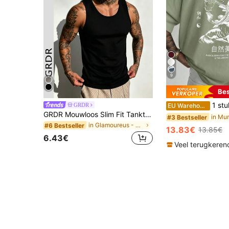
9
Bes
1 stuk modieus heren T-shirt met print en lo
GRDR
EU Warehouse
GRDR Mouwloos Slim Fit Tanktop voor Heren, Modieus Minimalistisch Vest in Effen Kleur, Veelzijdig Geschikt voor Sport en Casual Kleding
#3 Bestseller
in Glamoureus - Feestkleding Heren tanktops
#6 Bestseller
13.83€
13.85€
6.43€
Veel terugkeren