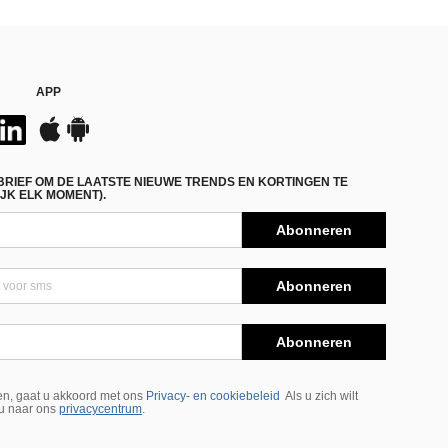
APP
BRIEF OM DE LAATSTE NIEUWE TRENDS EN KORTINGEN TE
JK ELK MOMENT).
Abonneren
Abonneren
Abonneren
n, gaat u akkoord met ons
Privacy- en cookiebeleid
Als u zich wilt
 u naar ons
privacycentrum
.