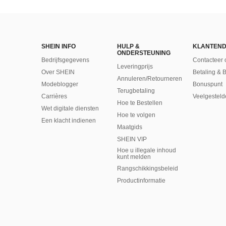
SHEIN INFO
HULP &
KLANTEND
ONDERSTEUNING
Bedrijfsgegevens
Contacteer 
Leveringprijs
Over SHEIN
Betaling & 
Annuleren/Retourneren
Modeblogger
Bonuspunt
Terugbetaling
Carrières
Veelgesteld
Hoe te Bestellen
Wet digitale diensten
Hoe te volgen
Een klacht indienen
Maatgids
SHEIN VIP
Hoe u illegale inhoud
kunt melden
Rangschikkingsbeleid
​Productinformatie