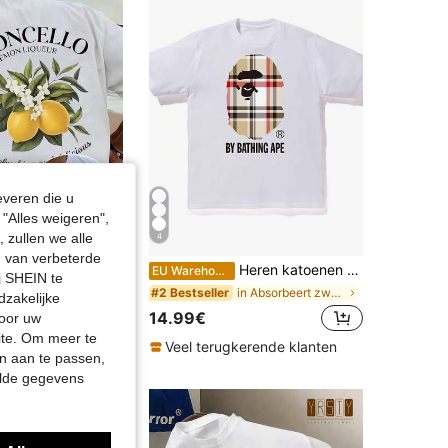
everen die u
"Alles weigeren",
 zullen we alle
4
en van verbeterde
Manfinity zomer-T-shirts voor heren met Lemon Wine grafische print, korte mouwen, ronde hals, casual top voor de zomer en lente, katoenen T-shirts voor heren, zomeroutfit voor
Heren katoenen T-shirt, oversized casual zomeroutfit, print met apenkop, streetwear, korte mouwen
-15%
EU Warehouse
j SHEIN te
in Lichtgewicht Heren T-shirts
in Absorbeert zweet Heren T-shirts
#2 Bestseller
dzakelijke
14.99€
door uw
site. Om meer te
Veel terugkerende klanten
n aan te passen,
elde gegevens