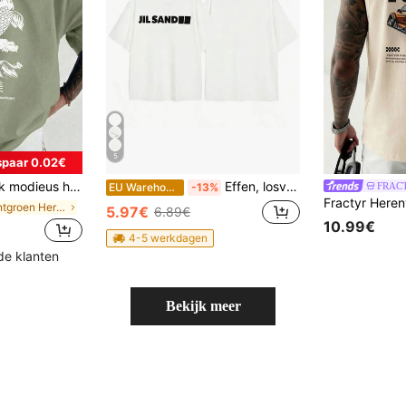
5
paar 0.02€
sse pasvorm | Prachtig ontwerp | Essentieel voor de zomer | Makkelijk te combineren, laat je stijl zien
Effen, losvallend unisex zomershirt met Amerikaanse JIL-print en korte mouwen, geschikt voor dagelijks gebruik en vakantie.
FRAC
EU Warehouse
-13%
in Muntgroen Heren T-shirts
5.97€
6.89€
10.99€
4-5 werkdagen
de klanten
Bekijk meer