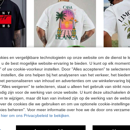
ies en vergelijkbare technologieën op onze website om de dienst te l
u de best mogelijke website-ervaring te bieden. U kunt op elk moment 
" of uw cookie-voorkeur instellen. Door "Alles accepteren" te selecteren,
10
4
spaar 2.28€
 instellen, die ons helpen bij het analyseren van het verkeer, het bied
Vintage zwart-wit-rood rechthoekig grafisch T-shirt, urban moderne stijl, casual top voor heren.
Heren T-Shirts
%
EU Warehouse
EU Warehouse
n het personaliseren van inhoud en advertenties om uw winkelervaring bi
#2 Bestseller
31.98€
"Alles weigeren" te selecteren, staat u alleen het gebruik van strikt noo
5.99€
7.12€
odig zijn voor de werking van onze website. U kunt deze uitschakelen 
en te wijzigen, maar dit kan van invloed zijn op de werking van de web
ver de cookies die we gebruiken en om uw optionele cookie-instellinge
okies beheren". Voor meer informatie over hoe we de door ons verzam
u hier om ons Privacybeleid te bekijken.