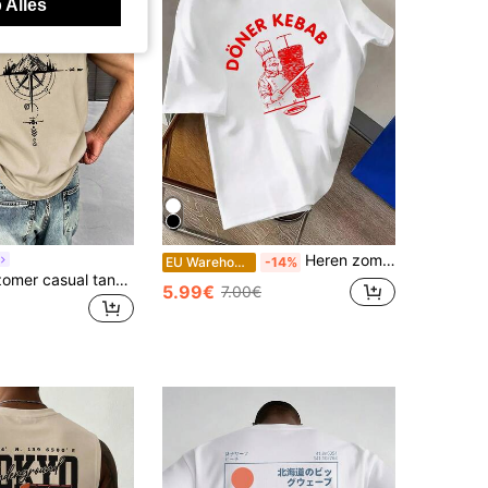
 Alles
Heren zomer T-shirt met korte mouwen en grafische print - Leuk döner kebab design, zacht, ronde hals, perfect voor buitenfestivals en foodevenementen.
EU Warehouse
-14%
GRDR Heren zomer casual tanktop met kompas- en bergprint en ronde hals
5.99€
7.00€