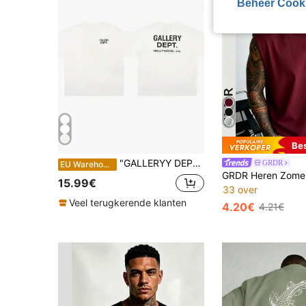
Beheer Cook
Be
"GALLERYY DEPTT "T-shirt met patroon en korte mouwen, Y2K, witte zomertop, unisex, ronde hals, streetwear, puur katoen
GRDR
EU Warehouse
15.99€
33 over
Veel terugkerende klanten
4.20€
4.21€