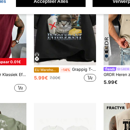
ies
Accepteer Alles
Verwerp
4
spaar 0.01€
Grappig T-shirt met een kat die lactose-intolerant is - Retro T-shirt met een lactose-intolerant ontwerp, tekst en afbeelding van lactosevrije melk, zomeroutfit voor heren.
GRDR
EU Warehouse
-14%
GRDR Heren Zomer Klassiek Effen Kleur Dunne Mouwloze Ronde Hals Tanktop, Geschikt Voor Sport, Fitness En Dagelijks Gebruik
5.99€
7.00€
5.99€