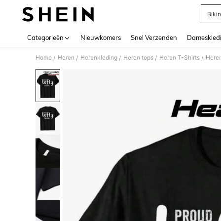
Bikin
Use up 
Categorieën
Nieuwkomers
Snel Verzenden
Dameskled
Home
Heren
Herenkleding
Heren tops
Heren T-Shirts
Heren
/
/
/
/
/