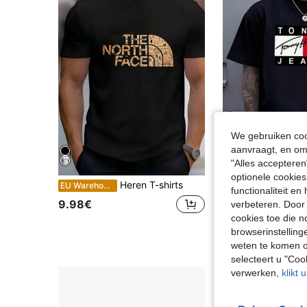
We gebruiken cook
4
aanvraagt, en om 
"Alles accepteren
Be
optionele cookies
Heren T-shirts
EU Warehouse
EU Warehouse
-27
functionaliteit e
9.98€
5.97€
8.25€
verbeteren. Door 
cookies toe die n
browserinstelling
weten te komen o
selecteert u "Co
verwerken,
klikt 