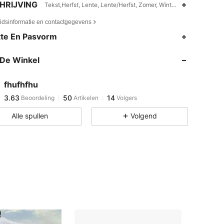
HRIJVING
Tekst,Herfst, Lente, Lente/Herfst, Zomer, Winter, Alle seizoen
eidsinformatie en contactgegevens
3.63
50
14
te En Pasvorm
3.63
50
14
De Winkel
3.63
50
14
3.63
50
14
fhufhfhu
3.63
50
14
Beoordeling
Artikelen
Volgers
n***1
gevolgd
1 dag geleden
3.63
50
14
Alle spullen
Volgend
3.63
50
14
3.63
50
14
3.63
50
14
3.63
50
14