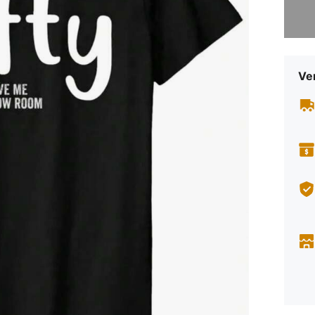
Sorry, d
Ve