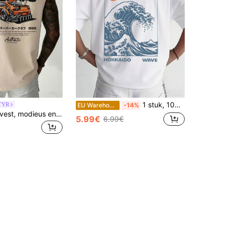
1 stuk, 100% katoen. Ruimvallend katoenen shirt, korte mouwen, ronde hals, zacht en ademend, met onder andere afbeeldingen van Hokkaido Big Wave, HOKKAIDO WAVE, enz.
TYR
EU Warehouse
-14%
Fractyr Herenvest, modieus en casual | Prints met race- en Britse elementen | Prachtig design | Een must-have voor de zomer | Multifunctioneel en gemakkelijk te dragen | Het perfecte cadeau voor vrienden | Laat je unieke persoonlijkheid zien
5.99€
6.99€