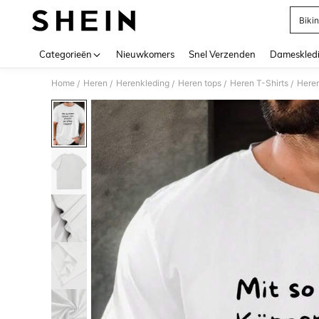
Bikin
Use up 
Categorieën
Nieuwkomers
Snel Verzenden
Dameskled
Home
Heren
Herenkleding
Heren tops
Heren T-Shirts
Heren
/
/
/
/
/