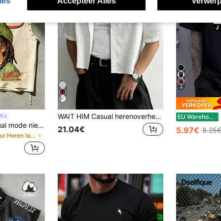
ies
Accepteer Alles
Verwerp
4
WAIT HIM Casual herenoverhemd met korte mouwen, 100% katoen, effen kleur
N
EU Warehouse
ROMWE MEN Casual mode nieuwe zware heren streetstyle tanktop, koppelstijl top, geschikt voor dagelijks gebruik
21.04€
5.97€
8.25
in Figuur Heren tanktops