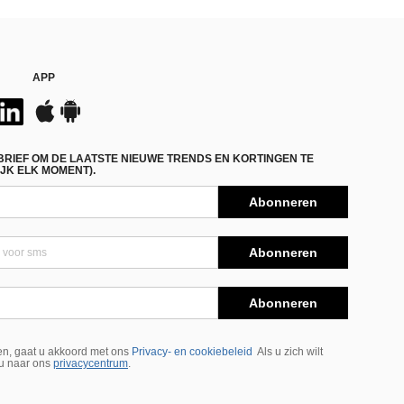
APP
BRIEF OM DE LAATSTE NIEUWE TRENDS EN KORTINGEN TE
JK ELK MOMENT).
Abonneren
Abonneren
Abonneren
n, gaat u akkoord met ons
Privacy- en cookiebeleid
Als u zich wilt
 u naar ons
privacycentrum
.