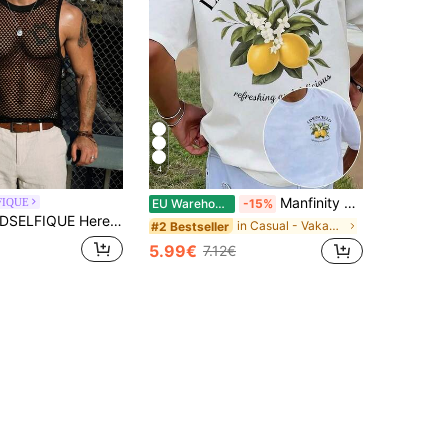
4
Manfinity zomer-T-shirts voor heren met Lemon Wine grafische print, korte mouwen, ronde hals, casual top voor de zomer en lente, katoenen T-shirts voor heren, zomeroutfit voor
FIQUE
EU Warehouse
-15%
SELFIQUE Heren zomer tanktop met ronde hals en effen mesh, sexy model, heren tanktop, vakantie
in Casual - Vakantie Casual Heren T-shirts
#2 Bestseller
5.99€
7.12€