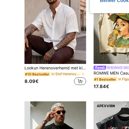
Beheer Cook
Lookun Herenoverhemd met kleine opstaande kraag, korte mouwen, rechte pasvorm, minimalistisch effen kleur casual woon-werkverkeer overhemd, lente/zomer
ROMWE ME
in Stof Herenoverhemden
#10 Bestseller
#1 Bestseller
8.09€
17.84€