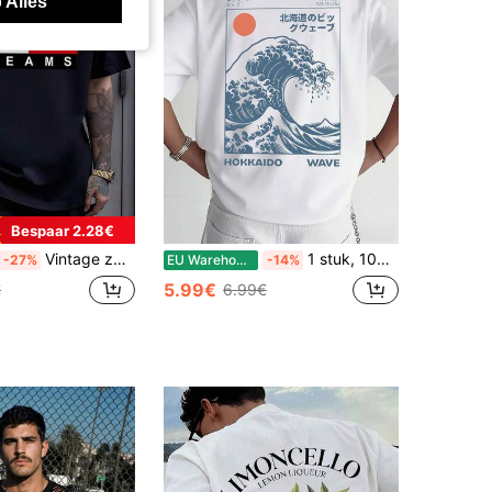
 Alles
Bespaar 2.28€
Vintage zwart-wit-rood rechthoekig grafisch T-shirt, urban moderne stijl, casual top voor heren.
1 stuk, 100% katoen. Ruimvallend katoenen shirt, korte mouwen, ronde hals, zacht en ademend, met onder andere afbeeldingen van Hokkaido Big Wave, HOKKAIDO WAVE, enz.
-27%
EU Warehouse
-14%
5.99€
€
6.99€