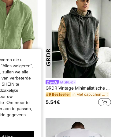
everen die u
"Alles weigeren",
 zullen we alle
en van verbeterde
GLESTORE Heren Vintage Old Money Stijl Effen Kleur Opgerolde Mouwen Opstaande Kraag Half Knoop Shirt - Stijve Stof Henley Shirt Heren Klassiek Gewassen Katoen Alle Seizoenen Veelzijdige Casual Stijl
GRDR
j SHEIN te
GRDR Vintage Minimalistische Hoodie Vest voor Heren, effen kleur, gewassen en verweerd, casual, losvallend en veelzijdig.
dzakelijke
in Met capuchon Heren tanktops
#9 Bestseller
door uw
5.54€
site. Om meer te
n aan te passen,
elde gegevens