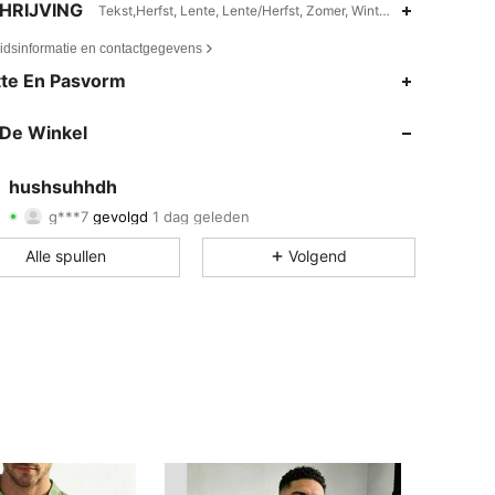
HRIJVING
Tekst,Herfst, Lente, Lente/Herfst, Zomer, Winter, Alle seizoen
eidsinformatie en contactgegevens
te En Pasvorm
De Winkel
5.00
50
3
hushsuhhdh
g***7
gevolgd
1 dag geleden
5.00
50
3
Beoordeling
Artikelen
Volgers
Alle spullen
Volgend