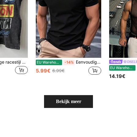
Amerikaanse vintage racestijl mouwloze tanktop van gewassen katoen met versleten effect, losse pasvorm, veelzijdige camisole met letter- en cijferprint
Eenvoudig bedrukt T-shirt met korte mouwen, veelzijdig en casual voor dagelijks woon-werkverkeer, lente/zomer
DSEL
EU Warehouse
-14%
D
EU Warehouse
5.99€
6.99€
14.19€
Bekijk meer