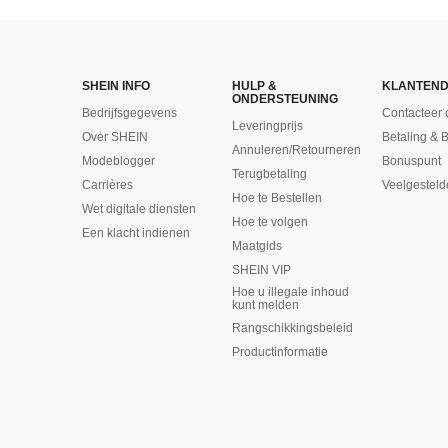
SHEIN INFO
HULP &
KLANTEND
ONDERSTEUNING
Bedrijfsgegevens
Contacteer 
Leveringprijs
Over SHEIN
Betaling & 
Annuleren/Retourneren
Modeblogger
Bonuspunt
Terugbetaling
Carrières
Veelgesteld
Hoe te Bestellen
Wet digitale diensten
Hoe te volgen
Een klacht indienen
Maatgids
SHEIN VIP
Hoe u illegale inhoud
kunt melden
Rangschikkingsbeleid
​Productinformatie