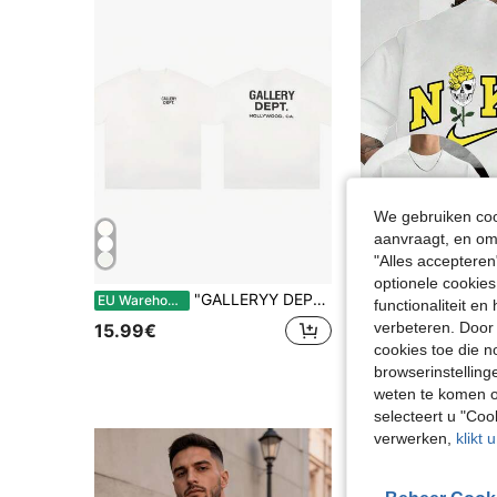
We gebruiken cook
aanvraagt, en om 
"Alles accepteren
optionele cookies
"GALLERYY DEPTT "T-shirt met patroon en korte mouwen, Y2K, witte zomertop, unisex, ronde hals, streetwear, puur katoen
[Nieuwe Producten] Modieus heren T-shirt met rond
EU Warehouse
EU Warehouse
functionaliteit e
#1 Bestseller
verbeteren. Door 
15.99€
cookies toe die n
3.99€
browserinstelling
weten te komen o
selecteert u "Co
verwerken,
klikt 