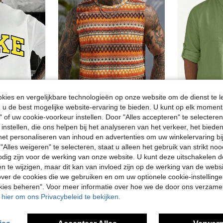
ies en vergelijkbare technologieën op onze website om de dienst te l
u de best mogelijke website-ervaring te bieden. U kunt op elk moment 
" of uw cookie-voorkeur instellen. Door "Alles accepteren" te selecteren,
12
 instellen, die ons helpen bij het analyseren van het verkeer, het bied
e hals en korte mouwen, effen kleur, dubbelzijdige bedrukking, ademend, comfortabel, veelzijdig topje geschikt voor
Luphoenix
n het personaliseren van inhoud en advertenties om uw winkelervaring bi
Casual, sneldrogend en ademend tanktopje met ronde hals voor heren, zomer
in Snel drogend Heren Tops
23.50€
"Alles weigeren" te selecteren, staat u alleen het gebruik van strikt noo
in Contrasterende binding Heren tanktops
#5 Bestseller
odig zijn voor de werking van onze website. U kunt deze uitschakelen 
14.56€
en te wijzigen, maar dit kan van invloed zijn op de werking van de web
ver de cookies die we gebruiken en om uw optionele cookie-instellinge
okies beheren". Voor meer informatie over hoe we de door ons verzam
u hier om ons Privacybeleid te bekijken.