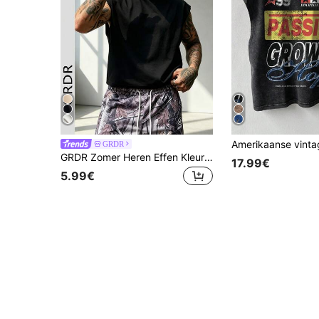
GRDR
GRDR Zomer Heren Effen Kleur Minimalistische Amerikaanse Straatstijl Korte Losse Fit Veelzijdige Ronde Hals Tanktop
17.99€
5.99€