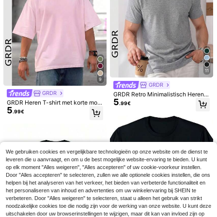
de hals, effen kleur, casual en losva
#1 Bestseller
in Zwart Heren tanktops
llend
6
.37€
11
9
GRDR
GRDR
GRDR Retro Minimalistisch Heren T
5
-shirt met Korte Mouwen, Effen Kle
GRDR Heren T-shirt met korte mou
.99€
ur en Wassing, Geschikt voor de Zo
5
wen, modieus en losvallend | Prach
.99€
mer, Comfortabel & Ademend, Toon
tig design | Essentieel voor de zom
aangevend in de Mode
er | Makkelijk te combineren | Laat
je stijl zien
10
Heren T-Shirts
EU Warehouse
We gebruiken cookies en vergelijkbare technologieën op onze website om de dienst te
31
.98€
leveren die u aanvraagt, en om u de best mogelijke website-ervaring te bieden. U kunt
4
op elk moment "Alles weigeren", "Alles accepteren" of uw cookie-voorkeur instellen.
Manfinity zomer-T-sh
Door "Alles accepteren" te selecteren, zullen we alle optionele cookies instellen, die ons
EU Warehouse
irts voor heren met Lemon Wine gra
#2 Bestseller
in Casual - Vakantie Casual Heren T-shirts
helpen bij het analyseren van het verkeer, het bieden van verbeterde functionaliteit en
fische print, korte mouwen, ronde h
5
het personaliseren van inhoud en advertenties om uw winkelervaring bij SHEIN te
.99€
-15%
7.12€
als, casual top voor de zomer en len
verbeteren. Door "Alles weigeren" te selecteren, staat u alleen het gebruik van strikt
te, katoenen T-shirts voor heren, zo
noodzakelijke cookies toe die nodig zijn voor de werking van onze website. U kunt deze
meroutfit voor
uitschakelen door uw browserinstellingen te wijzigen, maar dit kan van invloed zijn op