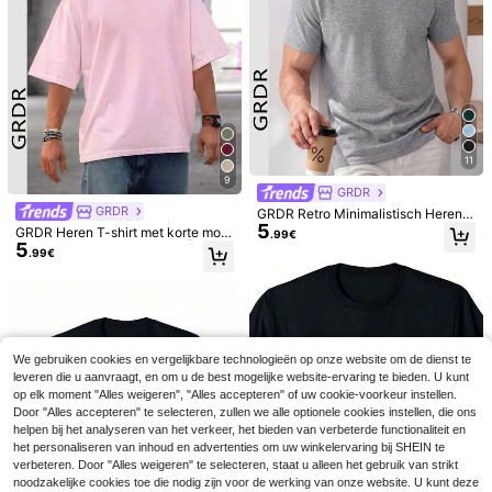
.99€
Eenvoudig, casual, gewassen vinta
-print, losse pasvorm
19
ge tanktop met ronde hals en zonde
.49€
r mouwen voor heren
11
9
GRDR
GRDR
GRDR Retro Minimalistisch Heren T
5
-shirt met Korte Mouwen, Effen Kle
GRDR Heren T-shirt met korte mou
.99€
ur en Wassing, Geschikt voor de Zo
5
wen, modieus en losvallend | Prach
.99€
mer, Comfortabel & Ademend, Toon
tig design | Essentieel voor de zom
aangevend in de Mode
er | Makkelijk te combineren | Laat
je stijl zien
We gebruiken cookies en vergelijkbare technologieën op onze website om de dienst te
"GALLERYY DEPTT
EU Warehouse
leveren die u aanvraagt, en om u de best mogelijke website-ervaring te bieden. U kunt
15
"T-shirt met patroon en korte mouw
.99€
Tom, ik heb mijn reis n
EU Warehouse
op elk moment "Alles weigeren", "Alles accepteren" of uw cookie-voorkeur instellen.
en, Y2K, witte zomertop, unisex, ron
aar New York overleefd. Leuk en ori
#3 Bestseller
in Sportschool & Fitness Heren T-shirts
de hals, streetwear, puur katoen
Door "Alles accepteren" te selecteren, zullen we alle optionele cookies instellen, die ons
gineel T-shirt met een gele spinnent
8
helpen bij het analyseren van het verkeer, het bieden van verbeterde functionaliteit en
.99€
axi, vintage jaren 80-stijl, unisex vo
het personaliseren van inhoud en advertenties om uw winkelervaring bij SHEIN te
or mannen en vrouwen.
4-5 werkdagen
verbeteren. Door "Alles weigeren" te selecteren, staat u alleen het gebruik van strikt
noodzakelijke cookies toe die nodig zijn voor de werking van onze website. U kunt deze