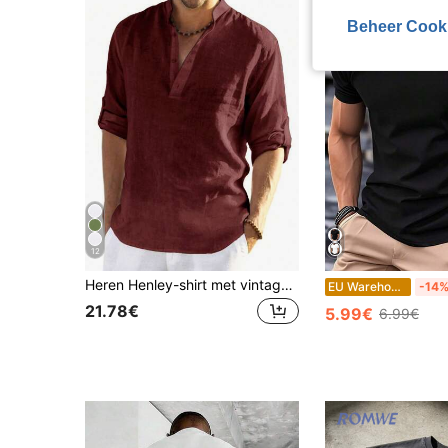
Beheer Cook
12
Heren Henley-shirt met vintage muntpatroon, effen kleur, oprolbare mouwen en mandarijnkraag - Lichtgewicht, ademend, veelzijdige casual stijl voor alle seizoenen
EU Warehouse
-14
21.78€
5.99€
6.99€