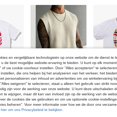
ies en vergelijkbare technologieën op onze website om de dienst te l
u de best mogelijke website-ervaring te bieden. U kunt op elk moment 
" of uw cookie-voorkeur instellen. Door "Alles accepteren" te selecteren,
4
 instellen, die ons helpen bij het analyseren van het verkeer, het bied
4
Bespaar 0.39€
n het personaliseren van inhoud en advertenties om uw winkelervaring bi
treetwear T-shirts voor heren, katoenen tops, T-shirts voor dames, jaren 90 stijl, Vaderdagcadeaus, festivalkleding
H
GRDR
EU Warehouse
"Alles weigeren" te selecteren, staat u alleen het gebruik van strikt noo
GRDR Klassieke mouwloze tanktop met ronde hals voor heren, geschikt voor sport, fitness en dagelijks gebruik.
-5%
odig zijn voor de werking van onze website. U kunt deze uitschakelen 
#2 Bestseller
in Ribgebreid Heren tanktops
#4 Bestseller
en te wijzigen, maar dit kan van invloed zijn op de werking van de web
14.99€
ver de cookies die we gebruiken en om uw optionele cookie-instellinge
6.99€
7.38€
okies beheren". Voor meer informatie over hoe we de door ons verzam
u hier om ons Privacybeleid te bekijken.