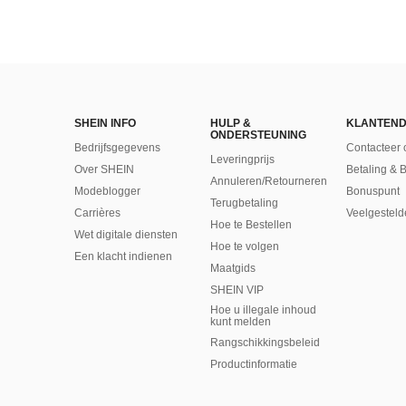
SHEIN INFO
HULP &
KLANTEND
ONDERSTEUNING
Bedrijfsgegevens
Contacteer 
Leveringprijs
Over SHEIN
Betaling & 
Annuleren/Retourneren
Modeblogger
Bonuspunt
Terugbetaling
Carrières
Veelgesteld
Hoe te Bestellen
Wet digitale diensten
Hoe te volgen
Een klacht indienen
Maatgids
SHEIN VIP
Hoe u illegale inhoud
kunt melden
Rangschikkingsbeleid
​Productinformatie