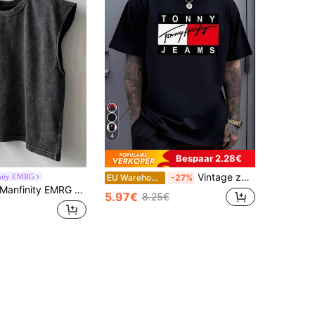
4
Bespaar 2.28€
Vintage zwart-wit-rood rechthoekig grafisch T-shirt, urban moderne stijl, casual top voor heren.
nity EMRG
EU Warehouse
-27%
anfinity EMRG Heren casual gewassen vintage tanktop van katoen voor de zomer, vakantie
5.97€
8.25€