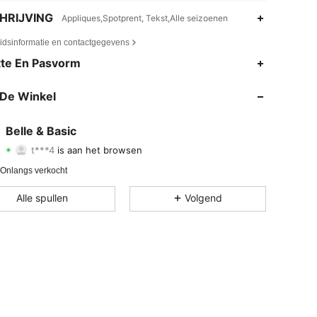
HRIJVING
Appliques,Spotprent, Tekst,Alle seizoenen
eidsinformatie en contactgegevens
te En Pasvorm
4.74
1.2K
154
De Winkel
4.74
1.2K
154
4.74
1.2K
154
Belle & Basic
t***4
is aan het browsen
4.74
1.2K
154
Beoordeling
Artikelen
Volgers
 Onlangs verkocht
4.74
1.2K
154
Alle spullen
Volgend
4.74
1.2K
154
4.74
1.2K
154
4.74
1.2K
154