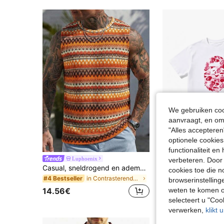
We gebruiken cook
aanvraagt, en om 
"Alles accepteren
optionele cookies
5
functionaliteit e
T-shirts voor heren, zomerkleding voor heren, Y2K s
Luphoenix
EU Warehouse
verbeteren. Door 
Casual, sneldrogend en ademend tanktopje met ronde hals voor heren, zomer
cookies toe die n
29.98€
in Contrasterende binding Heren tanktops
#4 Bestseller
browserinstelling
4-5 werkdagen
14.56€
weten te komen o
selecteert u "Co
verwerken,
klikt 