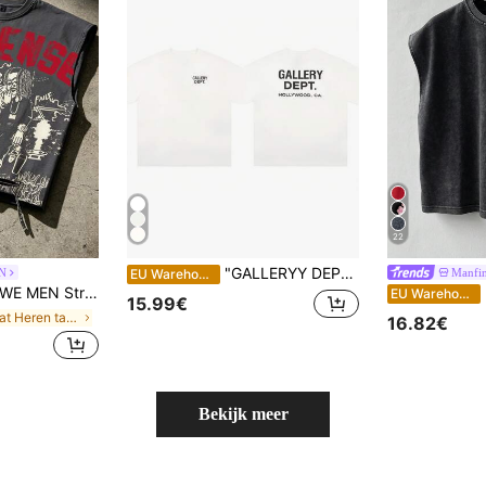
22
"GALLERYY DEPTT "T-shirt met patroon en korte mouwen, Y2K, witte zomertop, unisex, ronde hals, streetwear, puur katoen
N
Manfi
EU Warehouse
wloze T-shirt met ronde hals in Y2K-stijl voor lente/zomer 2026, unisex bijpassende mouwloze tanktop voor koppels.
M
EU Warehouse
15.99€
in Straat Heren tanktops
16.82€
Bekijk meer