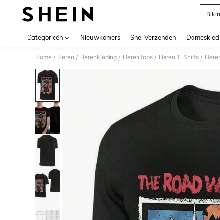
Bikin
Use up 
Categorieën
Nieuwkomers
Snel Verzenden
Dameskled
Home
Heren
Herenkleding
Heren tops
Heren T-Shirts
/
/
/
/
/