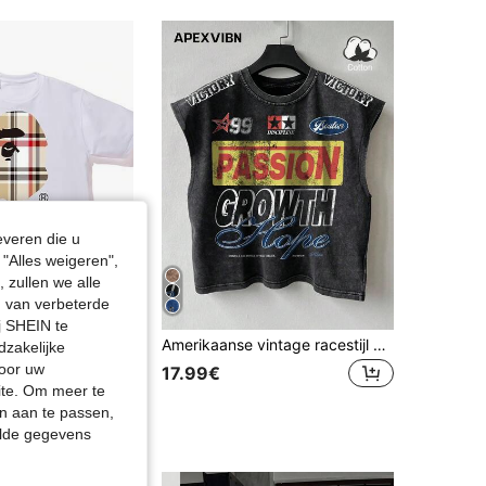
4.74
1.2K
154
4.74
1.2K
154
everen die u
"Alles weigeren",
 zullen we alle
en van verbeterde
j SHEIN te
eren katoenen T-shirt, oversized casual zomeroutfit, print met apenkop, streetwear, korte mouwen
Amerikaanse vintage racestijl mouwloze tanktop van gewassen katoen met versleten effect, losse pasvorm, veelzijdige camisole met letter- en cijferprint
dzakelijke
door uw
in Absorbeert zweet Heren T-shirts
17.99€
site. Om meer te
n aan te passen,
elde gegevens