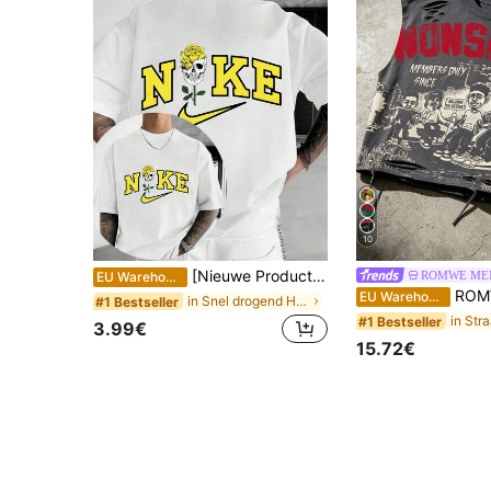
10
[Nieuwe Producten] Modieus heren T-shirt met ronde hals en korte mouwen, effen kleur, dubbelzijdige bedrukking, ademend, comfortabel, veelzijdig topje geschikt voor
ROMWE ME
EU Warehouse
ROMWE MEN Street Life Nieuwe casual modieuze mou
EU Warehouse
in Snel drogend Heren Tops
#1 Bestseller
#1 Bestseller
3.99€
15.72€