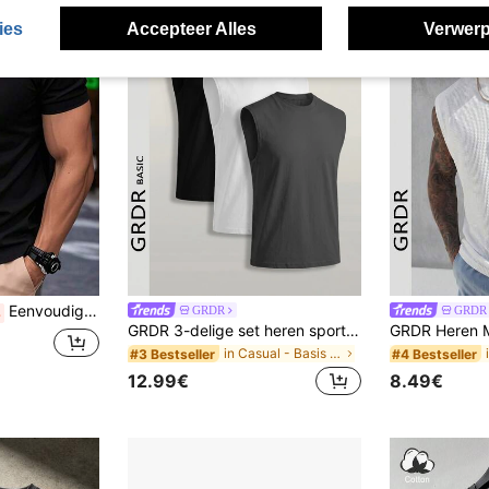
ies
Accepteer Alles
Verwerp
Eenvoudig bedrukt T-shirt met korte mouwen, veelzijdig en casual voor dagelijks woon-werkverkeer, lente/zomer
GRDR
GRDR
%
GRDR 3-delige set heren sportvesten, lichtgewicht en ademend gebreid materiaal, mouwloos topje met ronde hals, geschikt voor de sportschool en vrijetijdskleding.
in Casual - Basis Heren tanktops
#3 Bestseller
#4 Bestseller
12.99€
8.49€