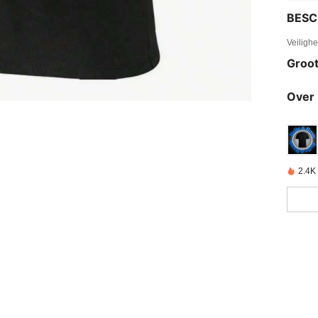
BESC
Veiligh
Groot
Over 
2.4K