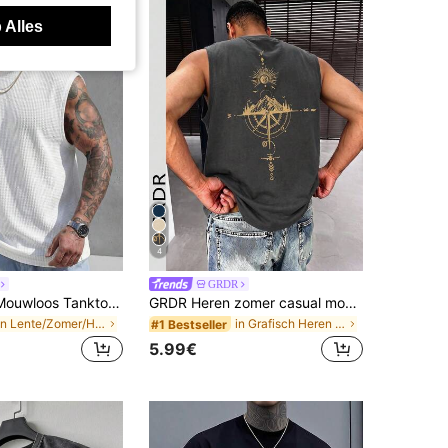
 Alles
4
GRDR
GRDR Heren Mouwloos Tanktop met Wafelbreisel en Ronde Hals, Wit
GRDR Heren zomer casual mouwloze tanktop met kompas- en bergtopprint
in Lente/Zomer/Herfst Heren tanktops
in Grafisch Heren tanktops
#1 Bestseller
5.99€