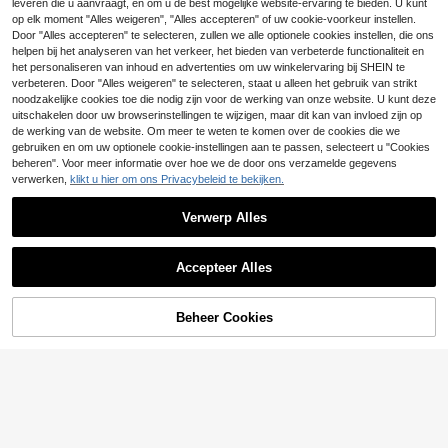
leveren die u aanvraagt, en om u de best mogelijke website-ervaring te bieden. U kunt
s T-shirt Dude I Love Feet T-shirt G
12
GRDR
ROMWE MEN
Simpl e
.95€
ekke Shirts Ongepaste T-shirt Weer
op elk moment "Alles weigeren", "Alles accepteren" of uw cookie-voorkeur instellen.
GRDR Casual heren T-shirt met ron
wolf Maan Tee Ongecontroleerde K
ROMWE MEN Casual mode nieuwe
Eenvoudig, gewasse
Door "Alles accepteren" te selecteren, zullen we alle optionele cookies instellen, die ons
EU Warehouse
de hals en korte mouwen, bedrukt,
leding Rare T-shirts
zware heren streetstyle tanktop, ko
n, vintage stijl tanktop met ronde ha
#1 Bestseller
in Figuur Heren tanktops
4
helpen bij het analyseren van het verkeer, het bieden van verbeterde functionaliteit en
17
.99€
.99€
zomer
ppelstijl top, geschikt voor dagelijks
ls voor heren, donkere kleur.
het personaliseren van inhoud en advertenties om uw winkelervaring bij SHEIN te
17
gebruik
.84€
verbeteren. Door "Alles weigeren" te selecteren, staat u alleen het gebruik van strikt
noodzakelijke cookies toe die nodig zijn voor de werking van onze website. U kunt deze
uitschakelen door uw browserinstellingen te wijzigen, maar dit kan van invloed zijn op
de werking van de website. Om meer te weten te komen over de cookies die we
gebruiken en om uw optionele cookie-instellingen aan te passen, selecteert u "Cookies
beheren". Voor meer informatie over hoe we de door ons verzamelde gegevens
verwerken,
klikt u hier om ons Privacybeleid te bekijken.
Verwerp Alles
Toon vergelijkbare artikelen die op voorraad zijn
Zie alle
2020 Nieuwe Collecti
EU Warehouse
Accepteer Alles
e Heren Mode Klassiek Film Pulp Fi
Sorry, dit product is uitverkocht.
10
.51€
ction Design T-shirt Korte Mouwen
Tee Hipster Cool Design Tops Y0T
Beheer Cookies
Z
UITVERKOCHT
4
5
Bespaar 0.39€
PAVTROS
4
GRDR
PAVTROS Heren casu
EU Warehouse
Heren katoenen T-shi
GRDR Klassieke mouwloze tanktop
EU Warehouse
al T-shirt met ronde hals en lange
#1 Bestseller
in Figuur Heren T-shirts
rt, oversized casual zomeroutfit, pri
met ronde hals voor heren, geschikt
#2 Bestseller
in Absorbeert zweet Heren T-shirts
#4 Bestseller
in Ribgebreid Heren tanktops
mouwen
24
nt met apenkop, streetwear, korte m
voor sport, fitness en dagelijks gebr
.78€
-1%
25.24€
14
6
ouwen
.99€