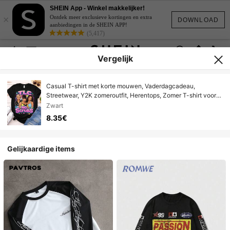
SHEIN App - Winkel makkelijker!
×
Ontdek meer exclusieve kortingen en extra
DOWNLOAD
aanbiedingen in de SHEIN APP!
(5,417)
Vergelijk
Casual T-shirt met korte mouwen, Vaderdagcadeau,
Streetwear, Y2K zomeroutfit, Herentops, Zomer T-shirt voor
heren, Vaderdagcadeau voor heren, TLC No Scrubs shirt,
Zwart
Effortless St
8.35€
Gelijkaardige items