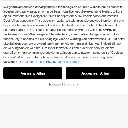
etterprint, vakantie
s T-shirt Dude I Love Feet T-shirt G
12
14
Heren katoenen T-shi
GRDR
EU Warehouse
.95€
.99€
ekke Shirts Ongepaste T-shirt Weer
We gebruiken cookies en vergelijkbare technologieën op onze website om de dienst te
rt, oversized casual zomeroutfit, pri
#2 Bestseller
in Absorbeert zweet Heren T-shirts
GRDR Casual heren T-shirt met ron
wolf Maan Tee Ongecontroleerde K
leveren die u aanvraagt, en om u de best mogelijke website-ervaring te bieden. U kunt
nt met apenkop, streetwear, korte m
de hals en korte mouwen, bedrukt,
leding Rare T-shirts
14
4
ouwen
op elk moment "Alles weigeren", "Alles accepteren" of uw cookie-voorkeur instellen.
.99€
.99€
zomer
Door "Alles accepteren" te selecteren, zullen we alle optionele cookies instellen, die ons
helpen bij het analyseren van het verkeer, het bieden van verbeterde functionaliteit en
het personaliseren van inhoud en advertenties om uw winkelervaring bij SHEIN te
verbeteren. Door "Alles weigeren" te selecteren, staat u alleen het gebruik van strikt
noodzakelijke cookies toe die nodig zijn voor de werking van onze website. U kunt deze
uitschakelen door uw browserinstellingen te wijzigen, maar dit kan van invloed zijn op
de werking van de website. Om meer te weten te komen over de cookies die we
gebruiken en om uw optionele cookie-instellingen aan te passen, selecteert u "Cookies
beheren". Voor meer informatie over hoe we de door ons verzamelde gegevens
verwerken,
klikt u hier om ons Privacybeleid te bekijken.
Toon vergelijkbare artikelen die op voorraad zijn
Zie alle
Verwerp Alles
Accepteer Alles
Sorry, dit product is uitverkocht.
2020 Nieuwe Collecti
EU Warehouse
e Heren Mode Klassiek Film Pulp Fi
10
.51€
ction Design T-shirt Korte Mouwen
Beheer Cookies
UITVERKOCHT
Tee Hipster Cool Design Tops Y0T
Z
7
PAVTROS
5
4
PAVTROS Heren Casu
EU Warehouse
PAVTROS
al Mouwloze Tanktop, Zomer, Stree
13
GRDR
.85€
twear, Werk, Lichtgrijs, Ademend Li
PAVTROS Heren casu
EU Warehouse
GRDR Heren zomer casual mouwlo
chtgewicht, Hip Hop, Y2K Baggy Fi
al T-shirt met ronde hals en lange
#1 Bestseller
in Figuur Heren T-shirts
ze tanktop met kompas- en bergtop
t, Strandvakantie, Vakantie
5
mouwen
.99€
print
24
.78€
-1%
25.24€