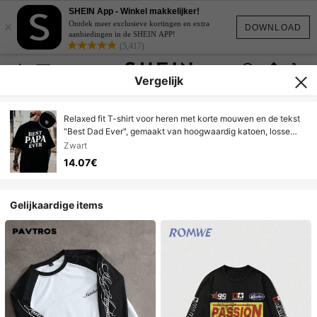
SHEIN App - Winkel makkelijker!
×
Ontdek meer exclusieve kortingen en extra
DOWNLOAD
aanbiedingen in de SHEIN APP!
(5,417)
Vergelijk
Relaxed fit T-shirt voor heren met korte mouwen en de tekst
"Best Dad Ever", gemaakt van hoogwaardig katoen, losse
pasvorm, ademend, street hiphop graphic design, dubbelzijdig
Zwart
bedrukt.
14.07€
Gelijkaardige items