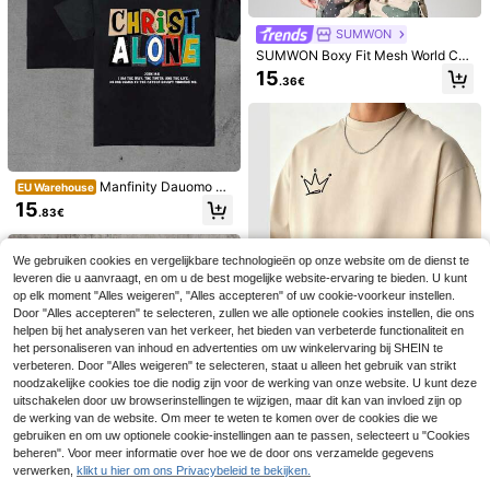
SUMWON
SUMWON Boxy Fit Mesh World Cu
p Jersey T-shirt met Camo Paneel
15
.36€
Detail en Nummer 07 Print op de Vo
orzijde, V-hals, Korte Mouwen, Zo
mer Top
Manfinity Dauomo He
EU Warehouse
ren T-shirt met korte mouwen, mini
15
.83€
malistische mode, casual en dagelij
kse kleding
We gebruiken cookies en vergelijkbare technologieën op onze website om de dienst te
4
leveren die u aanvraagt, en om u de best mogelijke website-ervaring te bieden. U kunt
Heren katoenen T-shi
GRDR
EU Warehouse
op elk moment "Alles weigeren", "Alles accepteren" of uw cookie-voorkeur instellen.
rt, oversized casual zomeroutfit, pri
#2 Bestseller
in Absorbeert zweet Heren T-shirts
GRDR Heren Zomer Casual Modieu
Door "Alles accepteren" te selecteren, zullen we alle optionele cookies instellen, die ons
nt met apenkop, streetwear, korte m
s Minimalistisch Bedrukt Losse Pas
14
#4 Bestseller
in Grafisch Heren tanktops
helpen bij het analyseren van het verkeer, het bieden van verbeterde functionaliteit en
ouwen
.99€
vorm Ronde Hals Mouwloos Tankto
het personaliseren van inhoud en advertenties om uw winkelervaring bij SHEIN te
6
p | Veelzijdig Vest
.99€
verbeteren. Door "Alles weigeren" te selecteren, staat u alleen het gebruik van strikt
noodzakelijke cookies toe die nodig zijn voor de werking van onze website. U kunt deze
uitschakelen door uw browserinstellingen te wijzigen, maar dit kan van invloed zijn op
de werking van de website. Om meer te weten te komen over de cookies die we
GRDR
gebruiken en om uw optionele cookie-instellingen aan te passen, selecteert u "Cookies
GRDR Casual heren T-shirt met ron
beheren". Voor meer informatie over hoe we de door ons verzamelde gegevens
de hals en korte mouwen, bedrukt,
4
verwerken,
klikt u hier om ons Privacybeleid te bekijken.
.99€
zomer
Grappige Meme
EU Warehouse
NEW