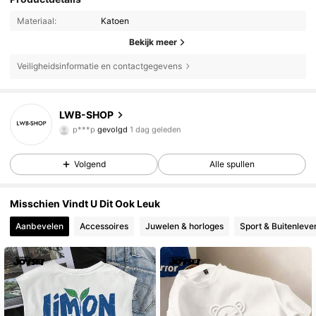
Materiaal:
Katoen
Bekijk meer
Veiligheidsinformatie en contactgegevens
6 Volgers
4.50
LWB-SHOP
p***p
gevolgd
1 dag geleden
6 Volgers
4.50
6 Volgers
4.50
Volgend
Alle spullen
6 Volgers
4.50
Misschien Vindt U Dit Ook Leuk
6 Volgers
4.50
Aanbevelen
Accessoires
Juwelen & horloges
Sport & Buitenleve
6 Volgers
4.50
6 Volgers
4.50