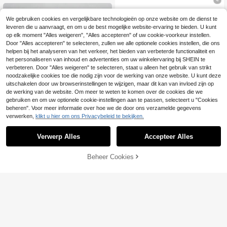
Heren katoenen T-shi
EU Warehouse
We gebruiken cookies en vergelijkbare technologieën op onze website om de dienst te
rt, oversized casual zomeroutfit, pri
#2 Bestseller
in Absorbeert zweet Heren T-shirts
leveren die u aanvraagt, en om u de best mogelijke website-ervaring te bieden. U kunt
nt met apenkop, streetwear, korte m
14
.99€
ouwen
op elk moment "Alles weigeren", "Alles accepteren" of uw cookie-voorkeur instellen.
Door "Alles accepteren" te selecteren, zullen we alle optionele cookies instellen, die ons
helpen bij het analyseren van het verkeer, het bieden van verbeterde functionaliteit en
het personaliseren van inhoud en advertenties om uw winkelervaring bij SHEIN te
verbeteren. Door "Alles weigeren" te selecteren, staat u alleen het gebruik van strikt
noodzakelijke cookies toe die nodig zijn voor de werking van onze website. U kunt deze
uitschakelen door uw browserinstellingen te wijzigen, maar dit kan van invloed zijn op
de werking van de website. Om meer te weten te komen over de cookies die we
gebruiken en om uw optionele cookie-instellingen aan te passen, selecteert u "Cookies
beheren". Voor meer informatie over hoe we de door ons verzamelde gegevens
verwerken,
klikt u hier om ons Privacybeleid te bekijken.
Verwerp Alles
Accepteer Alles
1 stuk, 100% katoen.
TOEVOEGEN AAN
EU Warehouse
Beheer Cookies
SHOP NU
5
Ruimvallend katoenen shirt, korte m
WINKELWAGEN
.99€
-14%
6.99€
ouwen, ronde hals, zacht en ademe
nd, met onder andere afbeeldingen
van Hokkaido Big Wave, HOKKAID
O WAVE, enz.
Grappig T-shirt met e
EU Warehouse
5
en kat die lactose-intolerant is - Re
.99€
-14%
7.00€
tro T-shirt met een lactose-intolera
nt ontwerp, tekst en afbeelding van