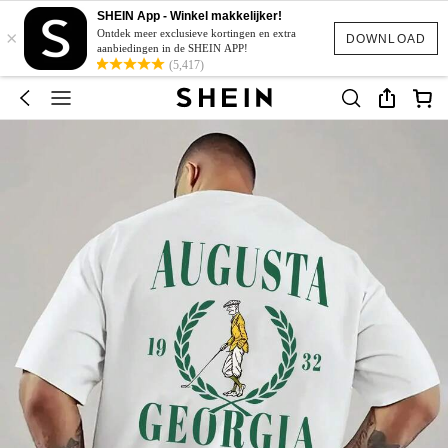
SHEIN App - Winkel makkelijker!
×
Ontdek meer exclusieve kortingen en extra
DOWNLOAD
aanbiedingen in de SHEIN APP!
(5,417)