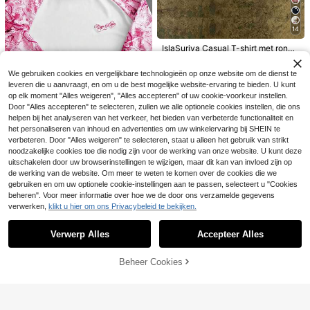
gscadeau, bijeenkomsten, zomerva
kantie
14
4
IslaSuriya Casual T-shirt met ronde
hals en korte mouwen voor heren
#1 Bestseller
in Veelkleurig Heren T-shirts
Bespaar 2.28€
GRDR
met luipaard- en letterprint, zomer
14
We gebruiken cookies en vergelijkbare technologieën op onze website om de dienst te
.99€
GRDR Vintage Minimalistische Hoo
Vintage zwart-wit-ro
EU Warehouse
leveren die u aanvraagt, en om u de best mogelijke website-ervaring te bieden. U kunt
5
5
die Vest voor Heren, effen kleur, ge
od rechthoekig grafisch T-shirt, urb
.54€
.97€
-27%
8.25€
op elk moment "Alles weigeren", "Alles accepteren" of uw cookie-voorkeur instellen.
wassen en verweerd, casual, losval
an moderne stijl, casual top voor he
Door "Alles accepteren" te selecteren, zullen we alle optionele cookies instellen, die ons
lend en veelzijdig.
ren.
helpen bij het analyseren van het verkeer, het bieden van verbeterde functionaliteit en
het personaliseren van inhoud en advertenties om uw winkelervaring bij SHEIN te
verbeteren. Door "Alles weigeren" te selecteren, staat u alleen het gebruik van strikt
9
noodzakelijke cookies toe die nodig zijn voor de werking van onze website. U kunt deze
PAVTROS
uitschakelen door uw browserinstellingen te wijzigen, maar dit kan van invloed zijn op
PAVTROS Heren Stre
de werking van de website. Om meer te weten te komen over de cookies die we
EU Warehouse
et Style Hot-Selling Camouflage M
#5 Bestseller
in Grafisch Heren T-shirts
gebruiken en om uw optionele cookie-instellingen aan te passen, selecteert u "Cookies
ouw met Hoorn Fit 3D Geborduurd
22
beheren". Voor meer informatie over hoe we de door ons verzamelde gegevens
.76€
-1%
22.99€
Casual Alledaags Veelzijdig Boyfrie
verwerken,
klikt u hier om ons Privacybeleid te bekijken.
Toon vergelijkbare artikelen die op voorraad zijn
nd Echtgenoot Cadeau Jubileum C
Zie alle
adeau Lange Mouw Patchwork T-s
hirt
Verwerp Alles
Accepteer Alles
Sorry, dit product is uitverkocht.
Beheer Cookies
UITVERKOCHT
1 stuk, 100% katoen.
EU Warehouse
5
Ruimvallend katoenen shirt, korte
.99€
-14%
6.99€