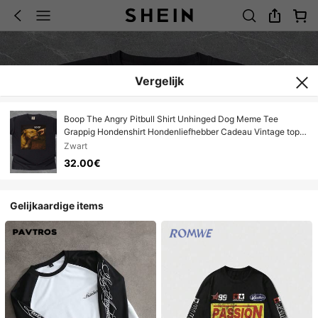
Vergelijk
Boop The Angry Pitbull Shirt Unhinged Dog Meme Tee
Grappig Hondenshirt Hondenliefhebber Cadeau Vintage tops
zomer dames t-shirts herenkleding damestops
Zwart
32.00€
Gelijkaardige items