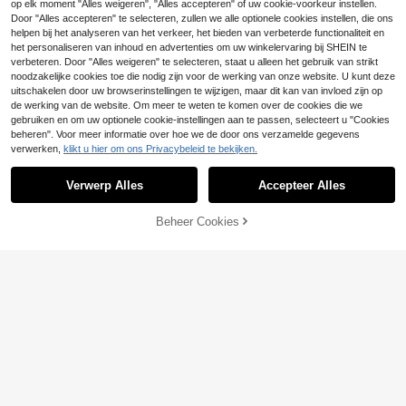
5
op elk moment "Alles weigeren", "Alles accepteren" of uw cookie-voorkeur instellen.
.99€
-14%
6.99€
mouwen, ronde hals, zacht en ade
4-5 werkdagen
Door "Alles accepteren" te selecteren, zullen we alle optionele cookies instellen, die ons
mend, met onder andere afbeelding
en van Hokkaido Big Wave, HOKKA
helpen bij het analyseren van het verkeer, het bieden van verbeterde functionaliteit en
IDO WAVE, enz.
het personaliseren van inhoud en advertenties om uw winkelervaring bij SHEIN te
verbeteren. Door "Alles weigeren" te selecteren, staat u alleen het gebruik van strikt
noodzakelijke cookies toe die nodig zijn voor de werking van onze website. U kunt deze
uitschakelen door uw browserinstellingen te wijzigen, maar dit kan van invloed zijn op
de werking van de website. Om meer te weten te komen over de cookies die we
gebruiken en om uw optionele cookie-instellingen aan te passen, selecteert u "Cookies
8
beheren". Voor meer informatie over hoe we de door ons verzamelde gegevens
GRDR
verwerken,
klikt u hier om ons Privacybeleid te bekijken.
Toon vergelijkbare artikelen die op voorraad zijn
Zie alle
GRDR Heren Modieus Veelzijdig Eff
en T-shirt - Minimalistisch Casual
#1 Bestseller
in Lichtgewicht Heren T-shirts
Verwerp Alles
Accepteer Alles
Sorry, dit product is uitverkocht.
Dagelijks T-shirt met Korte Mouwe
7
n
.99€
Beheer Cookies
UITVERKOCHT
GRDR
GRDR Vintage Minimalistische Hoo
Heren T-shirt met kor
EU Warehouse
die Vest voor Heren, effen kleur, ge
2026 Modieuze casu
5
EU Warehouse
te mouwen - een losvallend casual
.54€
5
wassen en verweerd, casual, losval
al T-shirts voor meisjes en jongens,
.99€
#2 Bestseller
in Sportschool & Fitness Heren T-shirts
zomershirt met ronde hals, voorzie
lend en veelzijdig.
grappige grafische T-shirts voor ma
n van het woord 'Algeria' en patron
8
nnen met 'What Daddy Wants, Dadd
.99€
en van Algerijnse stadsgezichten
y Gets' – grappig weerwolf-T-shirt
4-5 werkdagen
(namaak), hoodie, meisj