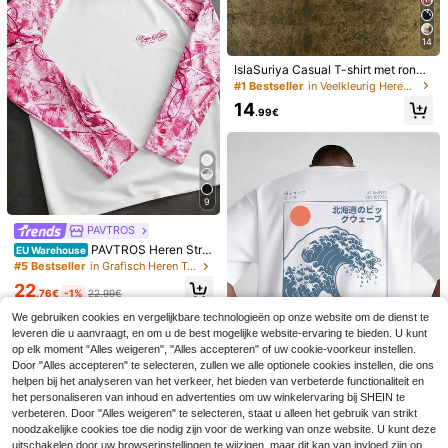
6
.37€
um/verjaardagscadeau, bijeenkom
Manfinity Homme Los
EU Warehouse
sten, zomervakantie
zittend herenhemd in effen kleur m
18
.47€
-1%
18.78€
et zak en gekartelde halslijn (kettin
14
g niet inbegrepen), formeel
IslaSuriya Casual T-shirt met ronde
hals en korte mouwen voor heren
#1 Bestseller
in Veelkleurig Heren T-shirts
met luipaard- en letterprint, zomer
14
.99€
9
PAVTROS
PAVTROS Heren Stre
EU Warehouse
et Style Hot-Selling Camouflage M
#5 Bestseller
in Grafisch Heren T-shirts
ouw met Hoorn Fit 3D Geborduurd
4
22
Casual Alledaags Veelzijdig Boyfrie
.76€
-1%
22.99€
nd Echtgenoot Cadeau Jubileum C
Bespaar 0.39€
We gebruiken cookies en vergelijkbare technologieën op onze website om de dienst te
adeau Lange Mouw Patchwork T-s
hirt
leveren die u aanvraagt, en om u de best mogelijke website-ervaring te bieden. U kunt
GRDR
4
op elk moment "Alles weigeren", "Alles accepteren" of uw cookie-voorkeur instellen.
GRDR Klassieke mouwloze tanktop
Heren katoenen T-shi
Door "Alles accepteren" te selecteren, zullen we alle optionele cookies instellen, die ons
EU Warehouse
met ronde hals voor heren, geschikt
#3 Bestseller
in Alle Heren tanktops
rt, oversized casual zomeroutfit, pri
#2 Bestseller
in Beeldverhaal Heren T-shirts
voor sport, fitness en dagelijks gebr
helpen bij het analyseren van het verkeer, het bieden van verbeterde functionaliteit en
6
nt met apenkop, streetwear, korte m
uik.
.99€
-5%
7.38€
het personaliseren van inhoud en advertenties om uw winkelervaring bij SHEIN te
14
ouwen
.99€
verbeteren. Door "Alles weigeren" te selecteren, staat u alleen het gebruik van strikt
1 stuk, 100% katoen.
noodzakelijke cookies toe die nodig zijn voor de werking van onze website. U kunt deze
EU Warehouse
Ruimvallend katoenen shirt, korte
uitschakelen door uw browserinstellingen te wijzigen, maar dit kan van invloed zijn op