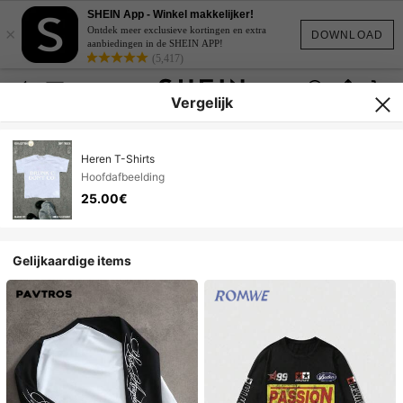
SHEIN App - Winkel makkelijker!
×
Ontdek meer exclusieve kortingen en extra
DOWNLOAD
aanbiedingen in de SHEIN APP!
(5,417)
Vergelijk
Heren T-Shirts
Hoofdafbeelding
25.00€
Gelijkaardige items