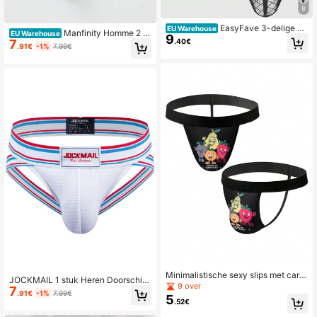
8
EasyFave 3-delige se
EU Warehouse
Manfinity Homme 2 st
EU Warehouse
9
t modieuze heren stringslipjes met e
.40€
7
uks/set Heren Naadloze Comfortab
.91€
-1%
7.99€
lastische band en doorschijnend me
ele Stringonderbroek met Contraste
sh met letterprint.
rende Tailleband
Minimalistische sexy slips met carto
JOCKMAIL 1 stuk Heren Doorschijn
onprint voor heren, casual voor dag
9 over
7
end Jockstrap Sexy Ademend Sport
.91€
-1%
7.99€
elijks gebruik
5
en Fitness Ondergoed
.52€