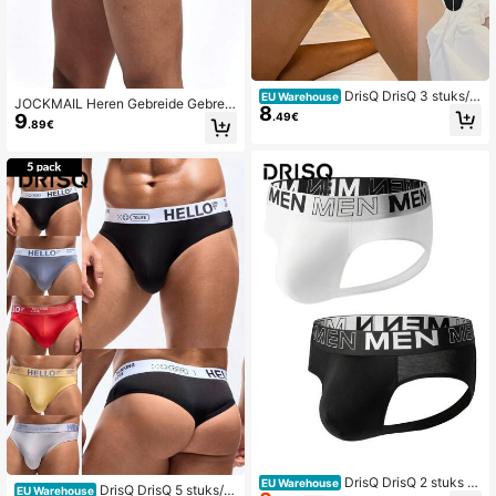
DrisQ DrisQ 3 stuks/v
EU Warehouse
JOCKMAIL Heren Gebreide Gebreid
8
erpakking heren contrast patchwor
.49€
9
e Jockstrap Sexy Ondergoed Atletis
.89€
k eenvoudige slim fit slips
ch Fitness Ondergoed Met Billen Lif
tend Ontwerp - Een Stuk
DrisQ DrisQ 2 stuks h
EU Warehouse
DrisQ DrisQ 5 stuks/s
EU Warehouse