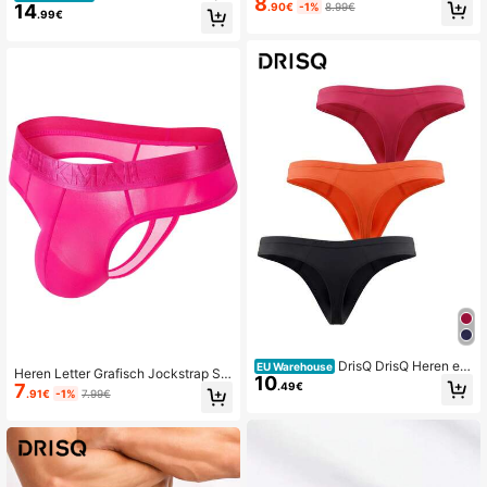
8
eren slips met lettergeweven string,
.90€
-1%
8.99€
14
et heren stringondergoed
.99€
sexy doorschijnend ondergoed
DrisQ DrisQ Heren eff
EU Warehouse
Heren Letter Grafisch Jockstrap Se
10
en sexy dagelijkse string onderbroe
.49€
7
xy Ondergoed
.91€
-1%
7.99€
k 3 stuks/verpakking