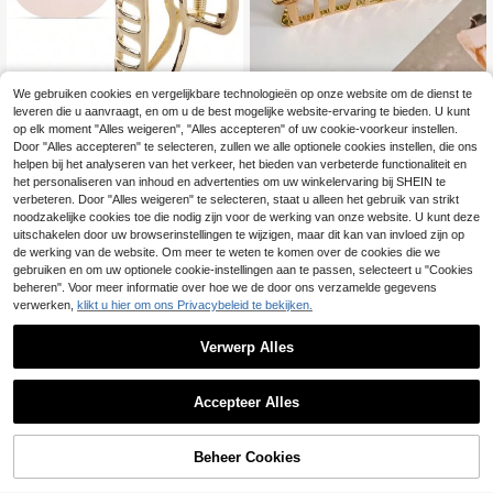
We gebruiken cookies en vergelijkbare technologieën op onze website om de dienst te
leveren die u aanvraagt, en om u de best mogelijke website-ervaring te bieden. U kunt
#Schoon meisje
op elk moment "Alles weigeren", "Alles accepteren" of uw cookie-voorkeur instellen.
Gouden metalen haarklemmen - Gr
DAZY Metalen haarklem Straatklau
Door "Alles accepteren" te selecteren, zullen we alle optionele cookies instellen, die ons
ote haarklemmen voor dik haar, Go
w Clips Haarclips Haarkaakclip Ha
33 over
#3 Bestseller
in Retro Academia Street Style Vrouwen Haar Access
helpen bij het analyseren van het verkeer, het bieden van verbeterde functionaliteit en
uden haarklemmen voor meisjes, M
arklemmen Haarklem Haarvangercl
het personaliseren van inhoud en advertenties om uw winkelervaring bij SHEIN te
3
3
etalen haarklemmen voor vrouwen
ip
.98€
.84€
-1%
3.88€
verbeteren. Door "Alles weigeren" te selecteren, staat u alleen het gebruik van strikt
noodzakelijke cookies toe die nodig zijn voor de werking van onze website. U kunt deze
uitschakelen door uw browserinstellingen te wijzigen, maar dit kan van invloed zijn op
de werking van de website. Om meer te weten te komen over de cookies die we
gebruiken en om uw optionele cookie-instellingen aan te passen, selecteert u "Cookies
beheren". Voor meer informatie over hoe we de door ons verzamelde gegevens
verwerken,
klikt u hier om ons Privacybeleid te bekijken.
Verwerp Alles
Accepteer Alles
Beheer Cookies
TOEVOEGEN AAN WINKELWAGEN