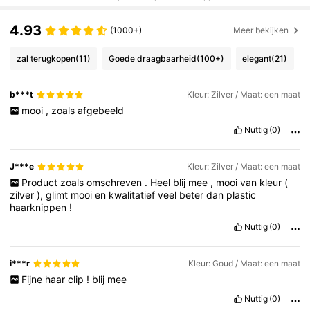
4.93
(1000+)
Meer bekijken
zal terugkopen
(11)
Goede draagbaarheid
(100+)
elegant
(21)
b***t
Kleur: Zilver / Maat: een maat
mooi
,
zoals
afgebeeld
Nuttig
(0)
J***e
Kleur: Zilver / Maat: een maat
Product
zoals
omschreven
.
Heel
blij
mee
,
mooi
van
kleur
(
zilver
),
glimt
mooi
en
kwalitatief
veel
beter
dan
plastic
haarknippen
!
Nuttig
(0)
i***r
Kleur: Goud / Maat: een maat
Fijne
haar
clip
!
blij
mee
Nuttig
(0)