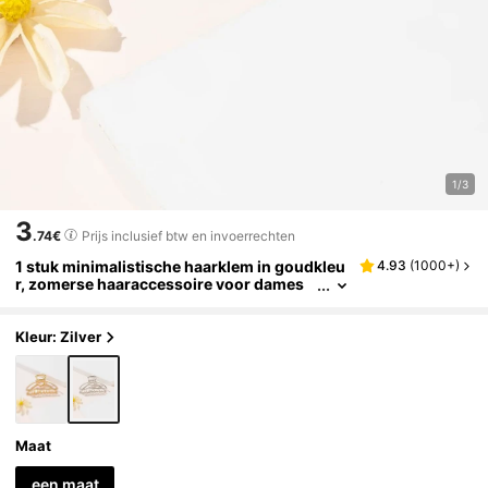
1/3
3
.74€
Prijs inclusief btw en invoerrechten
1 stuk minimalistische haarklem in goudkleu
4.93
(
1000+
)
r, zomerse haaraccessoire voor dames
Kleur: Zilver
Maat
een maat