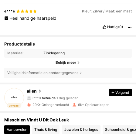
e***e
Kleur: Zilver / Maat: een maat
Heel
handige
haarspeld
Nuttig
(0)
Productdetails
Materiaal:
Zinklegering
Bekijk meer
Veiligheidsinformatie en contactgegevens
allen
Volgend
845 Volgers
4.90
l***0
betaalde
1 dag geleden
29K+ Onlangs verkocht
6K+ Opnieuw kopen
Verkoper
845 Volgers
4.90
Misschien Vindt U Dit Ook Leuk
845 Volgers
4.90
Aanbevelen
Thuis & living
Juwelen & horloges
Schoonheid & ge
845 Volgers
4.90