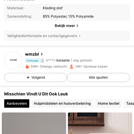
Materiaal:
Kleding stof
Samenstelling:
85% Polyester, 15% Polyamide
Bekijk meer
Veiligheidsinformatie en contactgegevens
wmzbl
3.9K Volgers
4.89
b***n
betaalde
1 dag geleden
Verkoper
h***2
gevolgd
1 dag geleden
59K+ Onlangs verkocht
14K+ Opnieuw kopen
3.9K Volgers
4.89
Volgend
Alle spullen
Misschien Vindt U Dit Ook Leuk
3.9K Volgers
4.89
Aanbevelen
Hulpmiddelen en huisverbetering
Home textiel
Tass
3.9K Volgers
4.89