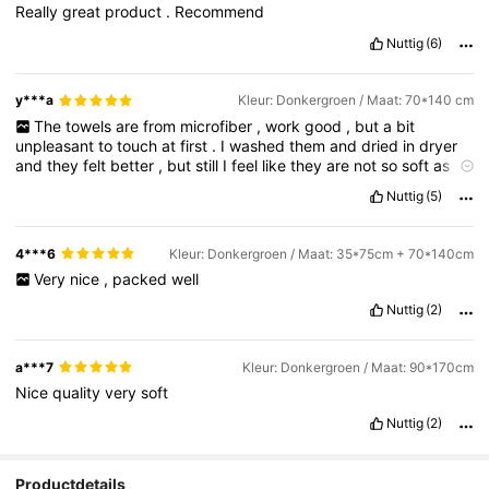
Really
great
product
.
Recommend
Nuttig
(6)
y***a
Kleur: Donkergroen / Maat: 70*140 cm
The
towels
are
from
microfiber
,
work
good
,
but
a
bit
unpleasant
to
touch
at
first
.
I
washed
them
and
dried
in
dryer
and
they
felt
better
,
but
still
I
feel
like
they
are
not
so
soft
as
they
could
be
.
Still
the
color
is
beautiful
and
they
are
great
Nuttig
(5)
value
for
money
🙌🏻
4***6
Kleur: Donkergroen / Maat: 35*75cm + 70*140cm
Very
nice
,
packed
well
Nuttig
(2)
a***7
Kleur: Donkergroen / Maat: 90*170cm
Nice
quality
very
soft
Nuttig
(2)
Productdetails