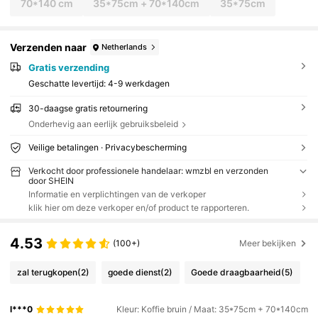
70*140 cm
35*75cm + 70*140cm
35*75cm
Verzenden naar
Netherlands
Gratis verzending
Geschatte levertijd:
4-9 werkdagen
30-daagse gratis retournering
Onderhevig aan eerlijk gebruiksbeleid
Veilige betalingen · Privacybescherming
Verkocht door professionele handelaar: wmzbl en verzonden
door SHEIN
Informatie en verplichtingen van de verkoper
klik hier om deze verkoper en/of product te rapporteren.
4.53
(100+)
Meer bekijken
zal terugkopen
(2)
goede dienst
(2)
Goede draagbaarheid
(5)
l***0
Kleur: Koffie bruin / Maat: 35*75cm + 70*140cm