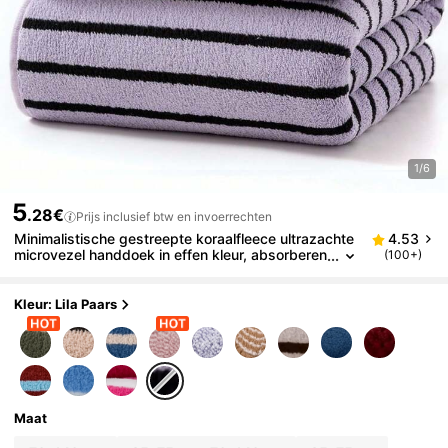
1/6
5
.28€
Prijs inclusief btw en invoerrechten
Minimalistische gestreepte koraalfleece ultrazachte
4.53
microvezel handdoek in effen kleur, absorberen
(100+)
d en sneldrogend, 35*75 cm / badhanddoek 7
0*140 cm
Kleur: Lila Paars
Maat