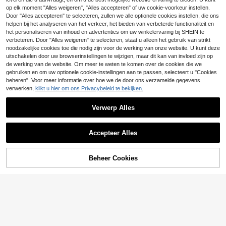
d, zacht en huidvriendelijk, geschik
6
op elk moment "Alles weigeren", "Alles accepteren" of uw cookie-voorkeur instellen.
.58€
t voor dagelijks thuisgebruik, badka
12
Door "Alles accepteren" te selecteren, zullen we alle optionele cookies instellen, die ons
mer, sportschool, hotel, spa centru
helpen bij het analyseren van het verkeer, het bieden van verbeterde functionaliteit en
m.
Minimalistische gestreepte koraal fl
5
eece microvezel effen kleur zachte
het personaliseren van inhoud en advertenties om uw winkelervaring bij SHEIN te
.58€
absorberende sneldrogende handd
verbeteren. Door "Alles weigeren" te selecteren, staat u alleen het gebruik van strikt
oek voor thuis 35*75cm/70*140cm
noodzakelijke cookies toe die nodig zijn voor de werking van onze website. U kunt deze
badhanddoek/90*170cm grote bad
uitschakelen door uw browserinstellingen te wijzigen, maar dit kan van invloed zijn op
handdoek
de werking van de website. Om meer te weten te komen over de cookies die we
Toon vergelijkbare artikelen die op voorraad zijn
Zie alle
gebruiken en om uw optionele cookie-instellingen aan te passen, selecteert u "Cookies
beheren". Voor meer informatie over hoe we de door ons verzamelde gegevens
verwerken,
klikt u hier om ons Privacybeleid te bekijken.
Verwerp Alles
Accepteer Alles
Sorry, dit product is uitverkocht.
Beheer Cookies
UITVERKOCHT
1 stuk dikke, absorberende spahan
5
ddoek/massagelakenset met gezic
.44€
Bespaar 0.05€
htsopening, spabedovertrek/handd
oek voor schoonheidssalon, spaben
2 stuks luxe zijden satijnen slaapmu
odigdheden, massagetafelovertrek/
tsen, effen kleur, elastische haarbes
#2 Bestseller
in Polyester Haarhanddoeken
handdoek en gezichtssteunhoes, V
chermende mutsen, lichtgewicht en
3
alentijnsdagcadeau
.63€
-1%
3.68€
comfortabel voor de hele nacht, ha