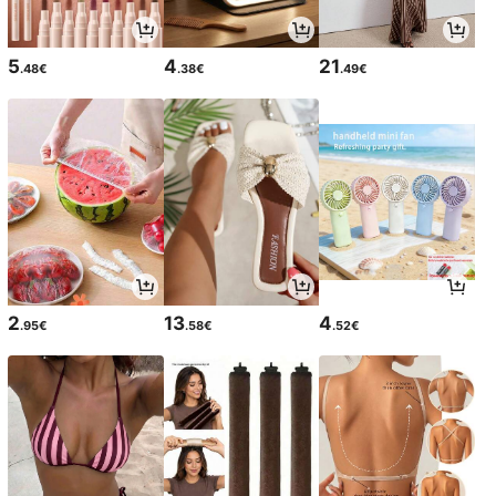
5
4
21
.48€
.38€
.49€
2
13
4
.95€
.58€
.52€