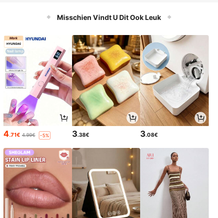
erij, tuin, gazon, villa en landschaps
bewatering
Misschien Vindt U Dit Ook Leuk
4
3
3
.71€
.38€
.08€
4.99€
-5%