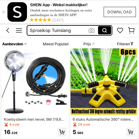
Tuin Spullen
SHEIN App - Winkel makkelijker!
×
Tuin Sproeier
Ontdek meer exclusieve kortingen en extra
DOWNLOAD
aanbiedingen in de SHEIN APP!
Tuin Gereedschap
(5,417)
Sproeikop Tuinslang
Tuinslang Sproeier
Aanbevolen
Meest Populair
Prijs
Filteren
Tuin Spullen
Tuin Sproeier
Koelsysteem met nevel, 6M (19,68F
6 stuks Automatische 360° roteren
T) nevelleiding + 6 koperen nevelsp
de gazonsproeiers, 3 verstelbare ro
4 over
29 over
roeiers + koperen adapter (3/4") Tui
terende armen, multi-hoek tuin gaz
16
5
n Kas Waterpark Trampoline Buiten
on irrigatie, 360° roterende sproeik
.32€
.58€
Nevelsysteem
op, geschikt voor boomgaard, kwek