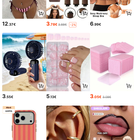
12
3
6
.37€
.78€
.99€
3.88€
-2%
3
5
3
.55€
.13€
.05€
3.08€