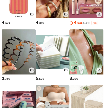
4
4
4
.57€
.81€
.94€
5.48€
-9%
3
5
3
.74€
.52€
.29€