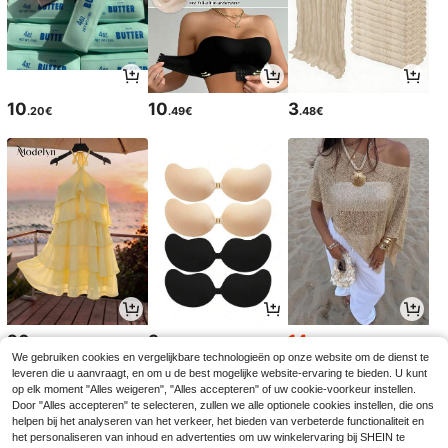
10
10
3
.20€
.49€
.48€
20
3
14
.49€
.08€
.35€
14.49€
We gebruiken cookies en vergelijkbare technologieën op onze website om de dienst te
leveren die u aanvraagt, en om u de best mogelijke website-ervaring te bieden. U kunt
op elk moment "Alles weigeren", "Alles accepteren" of uw cookie-voorkeur instellen.
Door "Alles accepteren" te selecteren, zullen we alle optionele cookies instellen, die ons
helpen bij het analyseren van het verkeer, het bieden van verbeterde functionaliteit en
het personaliseren van inhoud en advertenties om uw winkelervaring bij SHEIN te