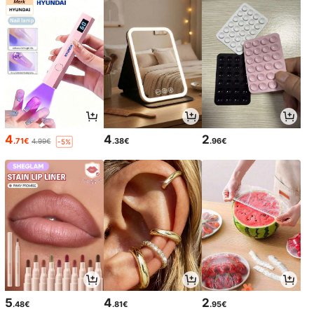
erbetering, leerbasisprincipes van e
lektronica, lastrainingsset, leuk elek
tronisch cadeau
4
4
2
.71€
.38€
.96€
4.99€
-5%
5
4
2
.48€
.81€
.95€