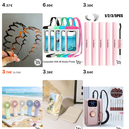
4
6
3
.57€
.99€
.38€
3
3
3
.74€
.38€
.64€
3.75€