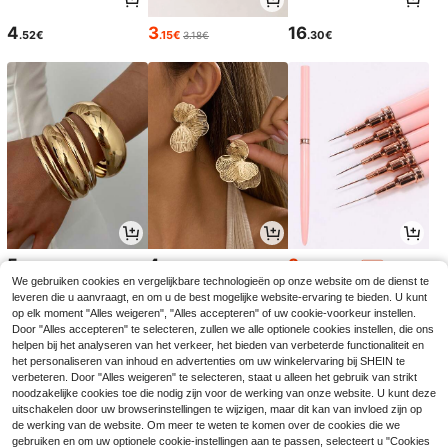
4
3
16
.52€
.15€
.30€
3.18€
5
4
3
.67€
.52€
.74€
3.78€
-1%
We gebruiken cookies en vergelijkbare technologieën op onze website om de dienst te
leveren die u aanvraagt, en om u de best mogelijke website-ervaring te bieden. U kunt
op elk moment "Alles weigeren", "Alles accepteren" of uw cookie-voorkeur instellen.
Door "Alles accepteren" te selecteren, zullen we alle optionele cookies instellen, die ons
helpen bij het analyseren van het verkeer, het bieden van verbeterde functionaliteit en
het personaliseren van inhoud en advertenties om uw winkelervaring bij SHEIN te
verbeteren. Door "Alles weigeren" te selecteren, staat u alleen het gebruik van strikt
noodzakelijke cookies toe die nodig zijn voor de werking van onze website. U kunt deze
uitschakelen door uw browserinstellingen te wijzigen, maar dit kan van invloed zijn op
de werking van de website. Om meer te weten te komen over de cookies die we
gebruiken en om uw optionele cookie-instellingen aan te passen, selecteert u "Cookies