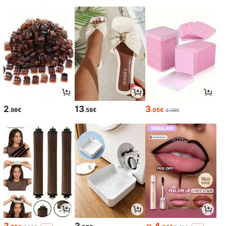
2
13
3
.98€
.58€
.05€
3.08€