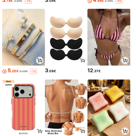
3
3
4
.78€
.08€
.94€
3.88€
5.48€
-2%
-9%
5
3
12
.20€
.08€
.37€
5.29€
-1%