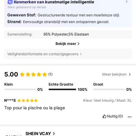
Kenmerken van kunstmatige intelligentie
Tekst gebaseerd op details
Geweven Stof:
Gestructureerde textuur met een moeiteloze stijl.
Strand:
Eenvoudige strandstijl met een ontspannen gevoel.
Samenstelling:
95% Polyester,5% Elastaan
Bekijk meer
Veiligheidsinformatie en contactgegevens
5.00
(1)
Meer bekijken
Klein
Echte Grootte
Groot
0%
100%
0%
N***S
Kleur: Veel kleurig / Maat: XL
Top
pour
la
piscine
ou
la
plage
Nuttig
(0)
794K Volgers
4.85
SHEIN VCAY
m***2
betaalde
3 uur geleden