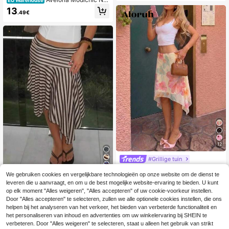
EU Warehouse
uwe klassieke elegante minimalistis
13
.49€
che satijnen effen kleur vetersluitin
g verstelbare hoge taille casual da
mesrok
12
#Grillige tuin
Aloruh Elegante rok v
EU Warehouse
We gebruiken cookies en vergelijkbare technologieën op onze website om de dienst te
oor dames met bloemenprint en asy
#3 Bestseller
in Omslag Vrouwen Rokken
Nieuwe stijlvolle en elegante casua
mmetrische zoom
leveren die u aanvraagt, en om u de best mogelijke website-ervaring te bieden. U kunt
l gebreide rok met kleurblokken en
14
13
.14€
-2%
14.49€
op elk moment "Alles weigeren", "Alles accepteren" of uw cookie-voorkeur instellen.
.49€
strepen, asymmetrische zoom, gesc
Door "Alles accepteren" te selecteren, zullen we alle optionele cookies instellen, die ons
hikt voor strand, vakantie, dagelijks
gebruik, een date, school, feestjes e
helpen bij het analyseren van het verkeer, het bieden van verbeterde functionaliteit en
n alle seizoenen (lente).
het personaliseren van inhoud en advertenties om uw winkelervaring bij SHEIN te
verbeteren. Door "Alles weigeren" te selecteren, staat u alleen het gebruik van strikt