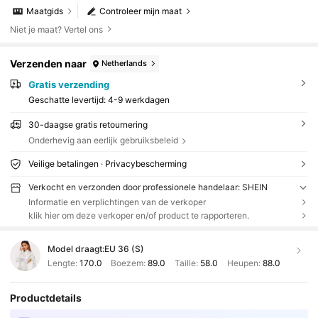
Maatgids
Controleer mijn maat
Niet je maat? Vertel ons
Verzenden naar
Netherlands
Gratis verzending
Geschatte levertijd:
4-9 werkdagen
30-daagse gratis retournering
Onderhevig aan eerlijk gebruiksbeleid
Veilige betalingen · Privacybescherming
Verkocht en verzonden door professionele handelaar: SHEIN
Informatie en verplichtingen van de verkoper
klik hier om deze verkoper en/of product te rapporteren.
Model draagt:
EU 36 (S)
Lengte:
170.0
Boezem:
89.0
Taille:
58.0
Heupen:
88.0
Productdetails