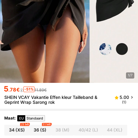
1/7
5
.78€
-51%
11.89€
SHEIN VCAY Vakantie Effen kleur Tailleband &
5.00
Geprint Wrap Sarong rok
(1)
Maat
:
EU
Standaard
21 left
11 left
34
(XS)
36
(S)
38
(M)
40/42
(L)
44
(XL)