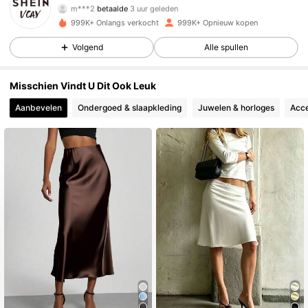
l***9
gevolgd
1 uur geleden
999K+ Onlangs verkocht
999K+ Opnieuw kopen
794K Volgers
4.85
Volgend
Alle spullen
794K Volgers
4.85
Misschien Vindt U Dit Ook Leuk
Aanbevelen
Ondergoed & slaapkleding
Juwelen & horloges
Acce
794K Volgers
4.85
794K Volgers
4.85
794K Volgers
4.85
794K Volgers
4.85