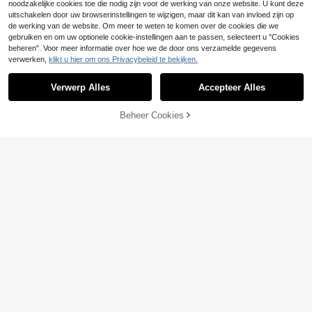
noodzakelijke cookies toe die nodig zijn voor de werking van onze website. U kunt deze
uitschakelen door uw browserinstellingen te wijzigen, maar dit kan van invloed zijn op
de werking van de website. Om meer te weten te komen over de cookies die we
gebruiken en om uw optionele cookie-instellingen aan te passen, selecteert u "Cookies
beheren". Voor meer informatie over hoe we de door ons verzamelde gegevens
verwerken,
klikt u hier om ons Privacybeleid te bekijken.
Verwerp Alles
Accepteer Alles
Beheer Cookies
TOEVOEGEN AAN WINKELWAGEN
Dames witte midi-jurk met polkadot
ROMWE
s, geplooide taille, gelaagde ruches
16
ROMWE Dames retro
EU Warehouse
.24€
aan de zoom, stretch, lichtgewicht
vakantie boho hippie asymmetrisch
15
casual jurk, voor daten, kantoor (YY
.26€
e zoom paisley print rok
1354) en vakantie