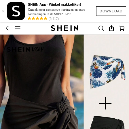
SHEIN App - Winkel makkelijker!
×
Ontdek meer exclusieve kortingen en extra
DOWNLOAD
aanbiedingen in de SHEIN APP!
(5,417)