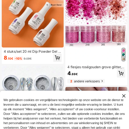
4 stuks/set 20 ml Dip Powder Gel S
et, inclusief basislaag, toplaag, acti
8
.10€
-10%
9.09€
vator en opbergtas voor kwast, ess
entiële Dip Powder nagelkunstset
4 flesjes roségouden grove glitter, g
(stap 1-4), acryl nagelkunstset, acr
rove glitter, gezichtsglitter, holografi
yl plaknagels
4
.69€
sche knutselpailletten, cosmetische
glitter, doe-het-zelf nageldecoratie
2
andere verkopers
s, nagelsteentjes, nagelbenodigdhe
den voor nagels
We gebruiken cookies en vergelijkbare technologieën op onze website om de dienst te
leveren die u aanvraagt, en om u de best mogelijke website-ervaring te bieden. U kunt
op elk moment "Alles weigeren", "Alles accepteren" of uw cookie-voorkeur instellen.
Door "Alles accepteren" te selecteren, zullen we alle optionele cookies instellen, die ons
helpen bij het analyseren van het verkeer, het bieden van verbeterde functionaliteit en
het personaliseren van inhoud en advertenties om uw winkelervaring bij SHEIN te
verbeteren. Door "Alles weigeren" te selecteren, staat u alleen het gebruik van strikt