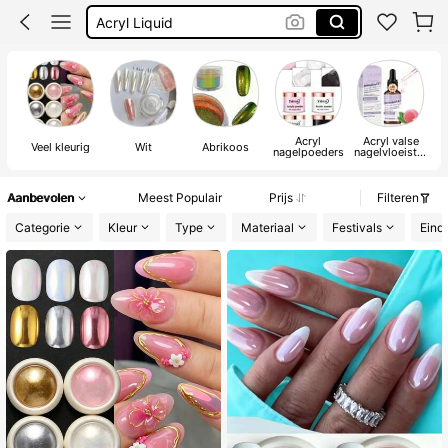
Acryl Liquid
Nagels Spullen
Chrome Nail Powder
Acryl
Acryl valse
Veel kleurig
Wit
Abrikoos
nagelpoeders
nagelvloeistof
fen
Aanbevolen
Meest Populair
Prijs
Filteren
Categorie
Kleur
Type
Materiaal
Festivals
Eind