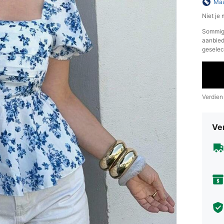
Maa
Niet je
​Sommig
aanbiedt
geselec
Verdien
Ve