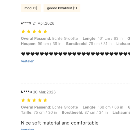
mooi (1)
goede kwaliteit (1)
e***3
21 Apr,2026
Overal Passend: Echte Grootte, Lengte: 161 cm / 63 in, Gewicht: 55 k
Overal Passend:
Echte Grootte
Lengte:
161 cm / 63 in
G
Heupen:
99 cm / 39 in
Borstbeeld:
79 cm / 31 in
Lichaa
❤️❤️❤️❤️❤️❤️❤️❤️❤️❤️❤️❤️❤️❤️❤️❤️❤️❤️❤️❤️❤️❤️❤️❤
Vertalen
N***u
30 Mar,2026
Overal Passend: Echte Grootte, Lengte: 168 cm / 66 in, Gewicht: 55 kg
Overal Passend:
Echte Grootte
Lengte:
168 cm / 66 in
Taille:
75 cm / 30 in
Borstbeeld:
87 cm / 34 in
Lichaam
Nice soft material and comfortable
Vertalen