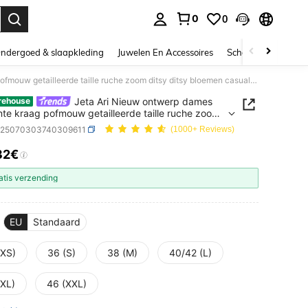
0
0
nden. Press Enter to select.
ndergoed & slaapkleding
Juwelen En Accessoires
Schoonheid & gezo
Jeta Ari Nieuw ontwerp dames vierkante kraag pofmouw getailleerde taille ruche zoom ditsy ditsy bloemen casual elegante blouse
Jeta Ari Nieuw ontwerp dames
rehouse
nte kraag pofmouw getailleerde taille ruche zoom
ditsy bloemen casual elegante blouse
z25070303740309611
(1000+ Reviews)
32€
ICE AND AVAILABILITY
atis verzending
EU
Standaard
(XS)
36 (S)
38 (M)
40/42 (L)
(XL)
46 (XXL)