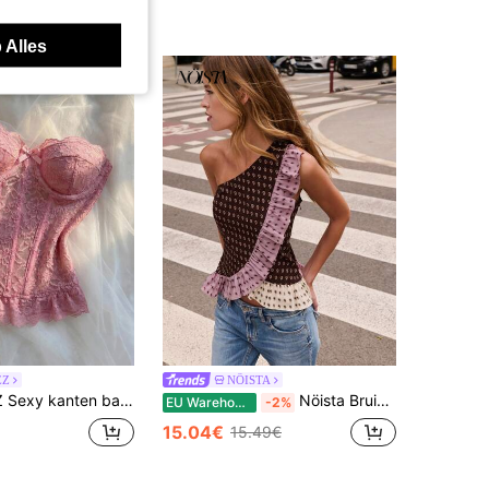
 Alles
EZ
NÖISTA
au crop top met visgraatmotief, nauwsluitende pasvorm
Nöista Bruine geruite boho chic top met één schouder en ruches voor dames, zomerse top met gemengde prints, asymmetrische halslijn en gelaagde ruches voor vakantie, date night en feestjes
EU Warehouse
-2%
15.04€
15.49€