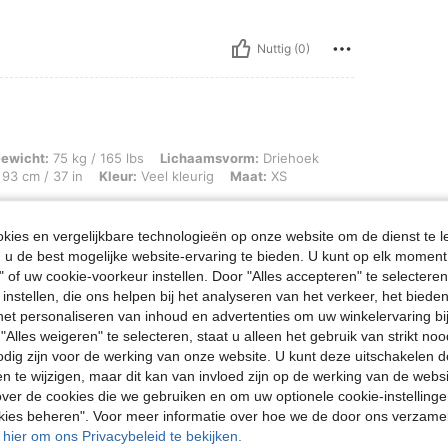
Nuttig (0)
g / 165 lbs, Lichaamsvorm: Driehoek, Heupen: 105 cm / 41 in, Taille: 74 cm / 29 in
ewicht:
75 kg / 165 lbs
Lichaamsvorm:
Driehoek
93 cm / 37 in
Kleur:
Veel kleurig
Maat:
XS
fectos lo recomiendo queda perfecto
ies en vergelijkbare technologieën op onze website om de dienst te l
u de best mogelijke website-ervaring te bieden. U kunt op elk moment 
" of uw cookie-voorkeur instellen. Door "Alles accepteren" te selecteren,
Nuttig (0)
 instellen, die ons helpen bij het analyseren van het verkeer, het bied
n het personaliseren van inhoud en advertenties om uw winkelervaring bi
"Alles weigeren" te selecteren, staat u alleen het gebruik van strikt noo
en Bekijken
odig zijn voor de werking van onze website. U kunt deze uitschakelen 
en te wijzigen, maar dit kan van invloed zijn op de werking van de web
ver de cookies die we gebruiken en om uw optionele cookie-instellinge
okies beheren". Voor meer informatie over hoe we de door ons verzam
u hier om ons Privacybeleid te bekijken.