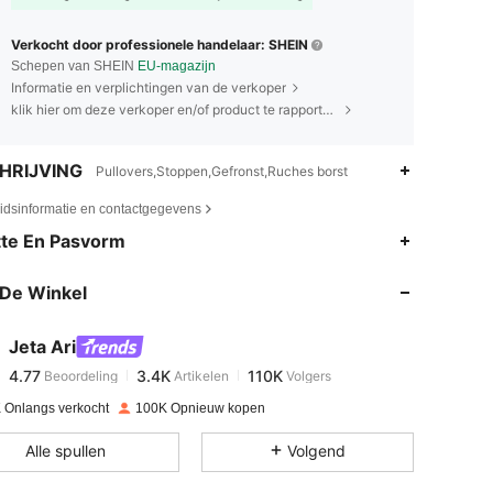
Verkocht door professionele handelaar: SHEIN
Schepen van SHEIN
EU-magazijn
Informatie en verplichtingen van de verkoper
klik hier om deze verkoper en/of product te rapporteren.
HRIJVING
Pullovers,Stoppen,Gefronst,Ruches borst
eidsinformatie en contactgegevens
4.77
3.4K
110K
te En Pasvorm
De Winkel
4.77
3.4K
110K
Jeta Ari
4.77
3.4K
110K
Beoordeling
Artikelen
Volgers
m***n
betaalde
1 dag geleden
 Onlangs verkocht
100K Opnieuw kopen
4.77
3.4K
110K
Alle spullen
Volgend
4.77
3.4K
110K