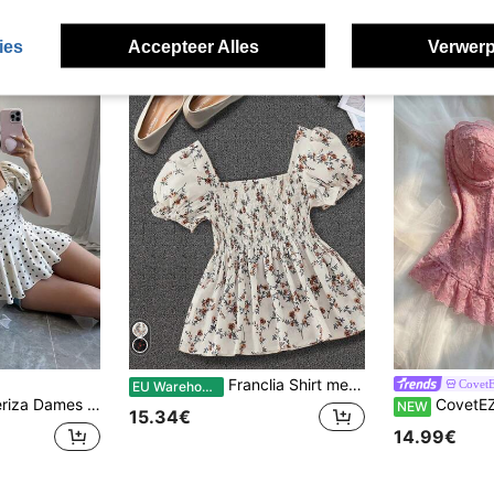
ies
Accepteer Alles
Verwerp
Franclia Shirt met vierkante halslijn en korte mouwen met kleine, ditsy bloemenprint voor de zomer Peplum Top
Covet
EU Warehouse
op met vierkante hals, pofmouwen en elegante stippen
CovetEZ Sexy kanten bande
NEW
15.34€
14.99€