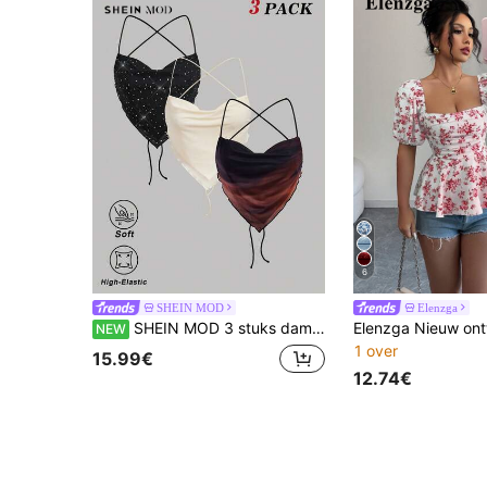
6
SHEIN MOD
Elenzga
SHEIN MOD 3 stuks dames tanktops met cowlnek en vierkante zoom
NEW
1 over
15.99€
12.74€