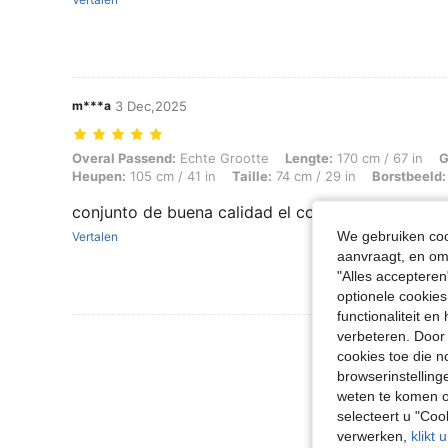
m***a
3 Dec,2025
Overal Passend: Echte Grootte, Lengte: 170 cm / 67 in, Gewicht: 75 k
Overal Passend:
Echte Grootte
Lengte:
170 cm / 67 in
G
Heupen:
105 cm / 41 in
Taille:
74 cm / 29 in
Borstbeeld:
conjunto de buena calidad el color y diseño per
We gebruiken cook
Vertalen
aanvraagt, en om 
"Alles accepteren
optionele cookies
functionaliteit e
verbeteren. Door 
Meer Beoordeling
cookies toe die n
browserinstelling
weten te komen o
selecteert u "Co
verwerken,
klikt 