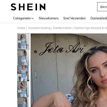
Bikin
Use up 
Categorieën
Nieuwkomers
Snel Verzenden
Dameskled
Home
Vrouwen kleding
Dames kleren
Dames tops blouses & sh
/
/
/