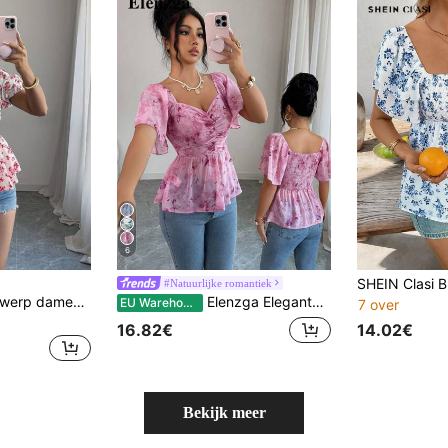
6
#Natuurlijke romantiek
Elenzga Nieuw ontwerp dames vierkante kraag pofmouw taillelijn volant zoom ditsy bloemen casual elegante blouse
Elenzga Elegante damesblouse met vlinderprint, vleermuismouwen en plooien in een zoete Franse stijl. Modieus, veelzijdig, gracieus en verfijnd. Geschikt voor diverse gelegenheden, van formele werkkleding en woon-werkverkeer tot sexy outfits, romantische Franse stijl, casual uitjes, vakanties, evenementen met een retro thema uit het Midden-Oosten, gezellige theekransjes, charmante feestjes, en natuurlijk ook Nieuwjaar, Thanksgiving, Kerstmis, Valentijnsdag en andere feestdagen, lente/zomer.
EU Warehouse
7 over
14.02€
16.82€
Bekijk meer