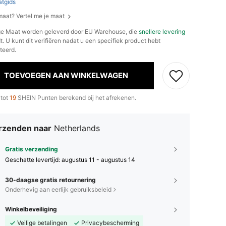
tgids
 maat? Vertel me je maat
e Maat worden geleverd door EU Warehouse, die
snellere levering
. U kunt dit verifiëren nadat u een specifiek product hebt
teerd.
TOEVOEGEN AAN WINKELWAGEN
 tot
19
SHEIN Punten berekend bij het afrekenen.
rzenden naar
Netherlands
Gratis verzending
Geschatte levertijd:
augustus 11 - augustus 14
30-daagse gratis retournering
Onderhevig aan eerlijk gebruiksbeleid
Winkelbeveiliging
Veilige betalingen
Privacybescherming