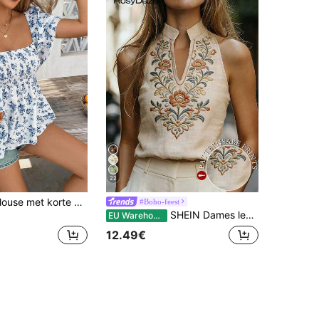
22
SHEIN Clasi Blouse met korte mouwen en bloemenprint en ruches voor dames, in vakantiestijl.
#Boho-feest
SHEIN Dames lente/zomer nieuwe V-hals getailleerde mouwloze elegante tanktop met bloemenprint in casual chique streetstyle.
EU Warehouse
12.49€