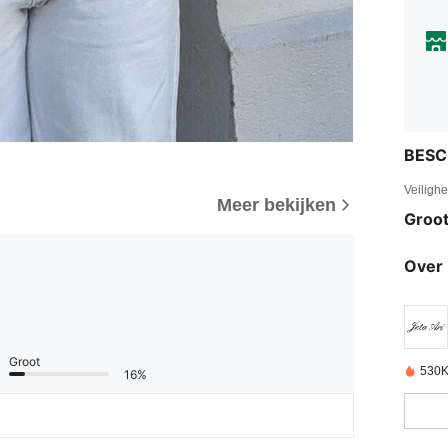
BESC
Veiligh
Meer bekijken
Groot
Over 
Groot
530K
16%