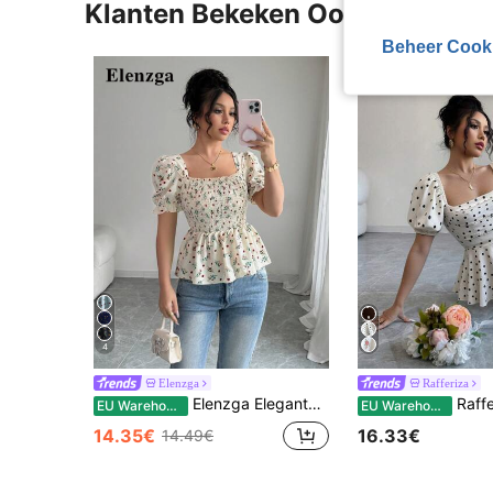
Klanten Bekeken Ook
Beheer Cook
4
Elenzga
Rafferiza
Elenzga Elegante slim-fit overhemd met bloemenprint voor dames
Rafferiza Dames zomert
EU Warehouse
EU Warehouse
14.35€
16.33€
14.49€