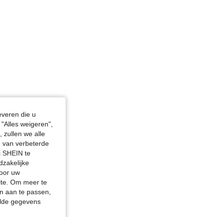
, Borstbeeld: 93 cm / 37 in, Kleur: Veel kleurig, Maat: XS
everen die u
"Alles weigeren",
 zullen we alle
en van verbeterde
j SHEIN te
dzakelijke
door uw
site. Om meer te
n aan te passen,
elde gegevens