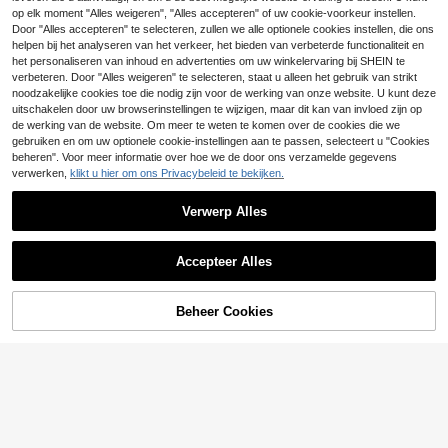
22
18
elijk gebruik, vakantie & lente/zome
.75€
-2%
19.18€
op elk moment "Alles weigeren", "Alles accepteren" of uw cookie-voorkeur instellen.
r, chic & elegant
#Elegantie in platte schoenen
Door "Alles accepteren" te selecteren, zullen we alle optionele cookies instellen, die ons
helpen bij het analyseren van het verkeer, het bieden van verbeterde functionaliteit en
CUCCOO BIZCHIC Modieuze heme
lsblauwe muiltjes met witte rand, co
het personaliseren van inhoud en advertenties om uw winkelervaring bij SHEIN te
23
.88€
mfortabele platte schoenen voor da
verbeteren. Door "Alles weigeren" te selecteren, staat u alleen het gebruik van strikt
mes, geschikt voor dagelijks gebrui
noodzakelijke cookies toe die nodig zijn voor de werking van onze website. U kunt deze
k, winkelen en werk.
uitschakelen door uw browserinstellingen te wijzigen, maar dit kan van invloed zijn op
de werking van de website. Om meer te weten te komen over de cookies die we
gebruiken en om uw optionele cookie-instellingen aan te passen, selecteert u "Cookies
beheren". Voor meer informatie over hoe we de door ons verzamelde gegevens
verwerken,
klikt u hier om ons Privacybeleid te bekijken.
Verwerp Alles
Toon vergelijkbare artikelen die op voorraad zijn
Zie alle
Accepteer Alles
Sorry, dit product is uitverkocht.
Beheer Cookies
UITVERKOCHT