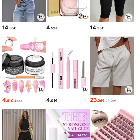
14
4
14
.35€
.52€
.35€
4
4
23
.61€
.01€
.26€
4.64€
23.49€