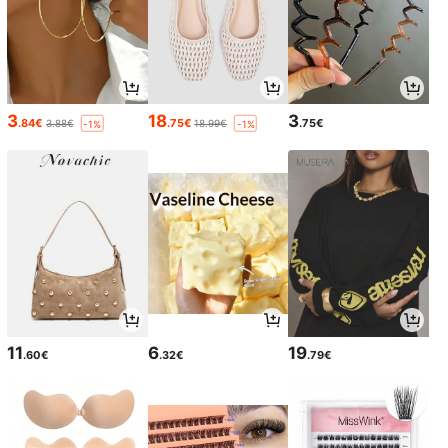
3
18
3
.84€
.75€
.75€
3.88€
18.99€
-1%
-1%
11
6
19
.60€
.32€
.79€