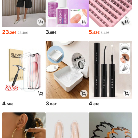
23
3
5
.26€
.65€
.43€
23.49€
5.48€
4
3
4
.56€
.08€
.81€