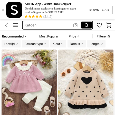
Trouwjurk
SHEIN App - Winkel makkelijker!
×
Baby Meisje Pasgeboren
Ontdek meer exclusieve kortingen en extra
DOWNLOAD
aanbiedingen in de SHEIN APP!
Katoen
(5,417)
Squishy
Bikini
Recommended
Most Popular
Price
Filteren
Trouwjurk
Leeftijd
Patroon type
Kleur
Details
Lengte
Baby Meisje Pasgeboren