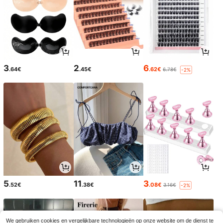
3
2
6
.64€
.45€
.62€
6.78€
-2%
5
11
3
.52€
.38€
.08€
3.16€
-2%
We gebruiken cookies en vergelijkbare technologieën op onze website om de dienst te