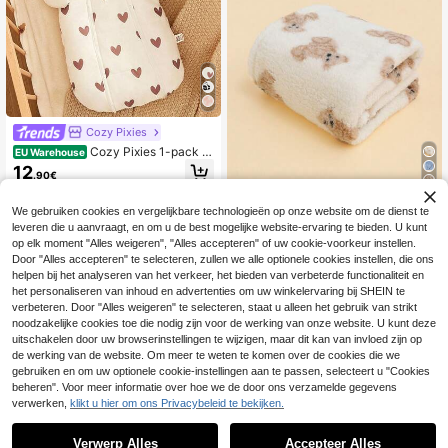
Cozy Pixies
Cozy Pixies 1-pack v
EU Warehouse
erdikte, warme babyslaapzak met l
12
.90€
ange mouwen en hartjesprint.
4
We gebruiken cookies en vergelijkbare technologieën op onze website om de dienst te
momscare 1 stuk inbakerdeken met
leveren die u aanvraagt, en om u de best mogelijke website-ervaring te bieden. U kunt
berenprint, zachte babydeken met
10
op elk moment "Alles weigeren", "Alles accepteren" of uw cookie-voorkeur instellen.
.18€
capuchon, deken voor in de kinder
Door "Alles accepteren" te selecteren, zullen we alle optionele cookies instellen, die ons
wagen, lief en warm cadeau voor b
abyjongens, geschikt voor thuis en
helpen bij het analyseren van het verkeer, het bieden van verbeterde functionaliteit en
op reis, Valentijnsdagcadeau
het personaliseren van inhoud en advertenties om uw winkelervaring bij SHEIN te
verbeteren. Door "Alles weigeren" te selecteren, staat u alleen het gebruik van strikt
noodzakelijke cookies toe die nodig zijn voor de werking van onze website. U kunt deze
uitschakelen door uw browserinstellingen te wijzigen, maar dit kan van invloed zijn op
de werking van de website. Om meer te weten te komen over de cookies die we
gebruiken en om uw optionele cookie-instellingen aan te passen, selecteert u "Cookies
beheren". Voor meer informatie over hoe we de door ons verzamelde gegevens
verwerken,
klikt u hier om ons Privacybeleid te bekijken.
Verwerp Alles
Accepteer Alles
Sorry, dit product is uitverkocht.