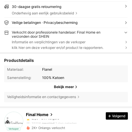
30-daagse gratis retournering
Onderhevig aan eerlijk gebruiksbeleid
Veilige betalingen · Privacybescherming
Verkocht door professionele handelaar: Final Home en
verzonden door SHEIN
Informatie en verplichtingen van de verkoper
klik hier om deze verkoper en/of product te rapporteren.
Productdetails
Materiaal:
Flanel
Samenstelling:
100% Katoen
Bekijk meer
Veiligheidsinformatie en contactgegevens
341 Volgers
4.91
Final Home
Volgend
341 Volgers
4.91
3***6
gevolgd
1 dag geleden
341 Volgers
4.91
2K+ Onlangs verkocht
Verkoper