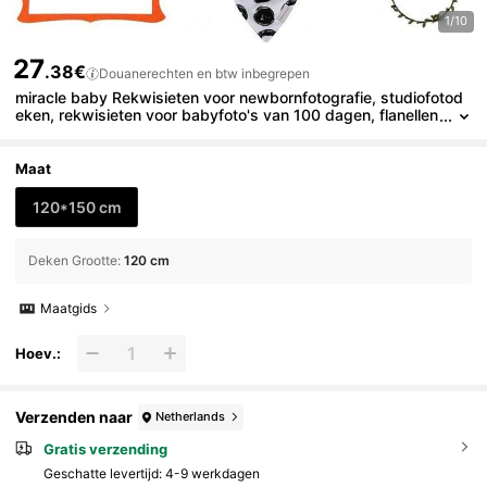
1/10
27
.38€
Douanerechten en btw inbegrepen
miracle baby Rekwisieten voor newbornfotografie, studiofotod
eken, rekwisieten voor babyfoto's van 100 dagen, flanellen
fotodeken
Maat
120*150 cm
Deken Grootte
:
120 cm
Maatgids
Hoev.:
Verzenden naar
Netherlands
Gratis verzending
Geschatte levertijd:
4-9 werkdagen