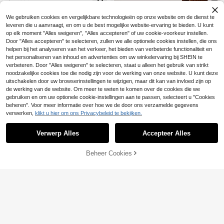
ish Cushioned School Office Shoppi
ng Black HV2527-001
Nike
We gebruiken cookies en vergelijkbare technologieën op onze website om de dienst te
Nike V5 RNR Men's C
EU Warehouse
leveren die u aanvraagt, en om u de best mogelijke website-ervaring te bieden. U kunt
asual Athletic Shoes Sporty Respon
61
op elk moment "Alles weigeren", "Alles accepteren" of uw cookie-voorkeur instellen.
.78€
sive Durable Outing Walking Gym Bl
Door "Alles accepteren" te selecteren, zullen we alle optionele cookies instellen, die ons
ack II6292-003
helpen bij het analyseren van het verkeer, het bieden van verbeterde functionaliteit en
het personaliseren van inhoud en advertenties om uw winkelervaring bij SHEIN te
verbeteren. Door "Alles weigeren" te selecteren, staat u alleen het gebruik van strikt
noodzakelijke cookies toe die nodig zijn voor de werking van onze website. U kunt deze
uitschakelen door uw browserinstellingen te wijzigen, maar dit kan van invloed zijn op
de werking van de website. Om meer te weten te komen over de cookies die we
gebruiken en om uw optionele cookie-instellingen aan te passen, selecteert u "Cookies
beheren". Voor meer informatie over hoe we de door ons verzamelde gegevens
verwerken,
klikt u hier om ons Privacybeleid te bekijken.
Verwerp Alles
Accepteer Alles
TOEVOEGEN AAN
Beheer Cookies
SHOP NU
WINKELWAGEN
Nike
Nike Casual sportsch
EU Warehouse
oenen voor heren
97
.90€
-19%
121.04€
Nike
Nike Casual sportsch
EU Warehouse
oenen voor heren
157
.30€
-12%
180.18€