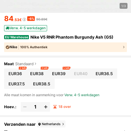
1/3
84
-6%
90.89€
.53€
Verw. 4-5 werkdagen
Nike V5 RNR Phantom Burgundy Ash (GS)
EU Warehouse
Nike
100% Authentiek
Maat
Standaard
2 left
3 left
5 left
EUR36
EUR38
EUR39
EUR40
EUR36.5
EUR37.5
EUR38.5
Alle maat komen in aanmerking voor
Verw. 4-5 werkdagen
Hoev.:
18 over
Verzenden naar
Netherlands