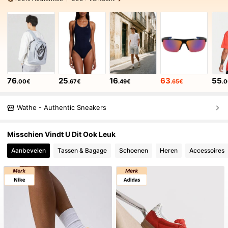
76
25
16
63
55
.00€
.67€
.49€
.65€
.
Wathe - Authentic Sneakers
Misschien Vindt U Dit Ook Leuk
Aanbevelen
Tassen & Bagage
Schoenen
Heren
Accessoires