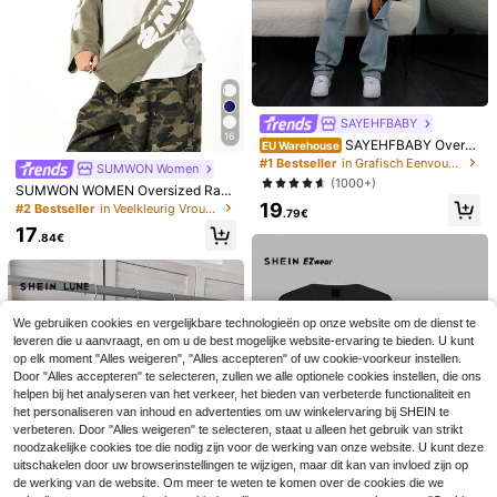
-shirt met Korte Mouwen, INS Y2K
11
12
ic
.87€
-1%
11.99€
.49€
Ontspannen Sportieve Stijl "TIRED
MOMS CLUB" Grafische Print T-shi
rt Roze
SAYEHFBABY
16
SAYEHFBABY Oversi
EU Warehouse
zed T-shirt met lange mouwen en g
#1 Bestseller
in Grafisch Eenvoudige casual T-shirts
SUMWON Women
rafische print Cool Girl, Streetstyle,
(1000+)
SUMWON WOMEN Oversized Ragl
Alledaags, Herfst, Winter, Varsity, H
an T-shirt met lange mouwen en gr
19
erfst 1997
#2 Bestseller
in Veelkleurig Vrouwen T-shirts
.79€
afische print voor dames met kleur
17
blokontwerp en versleten details
.84€
We gebruiken cookies en vergelijkbare technologieën op onze website om de dienst te
leveren die u aanvraagt, en om u de best mogelijke website-ervaring te bieden. U kunt
14
op elk moment "Alles weigeren", "Alles accepteren" of uw cookie-voorkeur instellen.
Casual dames T-shirt
Damesmode Losse T-shirt met Kort
Door "Alles accepteren" te selecteren, zullen we alle optionele cookies instellen, die ons
EU Warehouse
met Focus-letterprint, gewassen, ro
e Mouwen | Exquisit Ontwerp | Zom
#1 Bestseller
in Loszittend Eenvoudige casual T-shirts
helpen bij het analyseren van het verkeer, het bieden van verbeterde functionaliteit en
17
.32€
nde hals, korte mouwen, lente/zom
er Essentieel | Gemakkelijk te Com
het personaliseren van inhoud en advertenties om uw winkelervaring bij SHEIN te
6
er/herfst, zwart
bineren | Laat Je Stijl Zien
.55€
-6%
6.97€
verbeteren. Door "Alles weigeren" te selecteren, staat u alleen het gebruik van strikt
noodzakelijke cookies toe die nodig zijn voor de werking van onze website. U kunt deze
uitschakelen door uw browserinstellingen te wijzigen, maar dit kan van invloed zijn op
de werking van de website. Om meer te weten te komen over de cookies die we