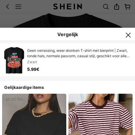
Vergelijk
Geen verrassing, weer dronken T-shirt met bierprint | Zwart,
ronde hals, normale pasvorm, casual stijl, geschikt voor alle
seizoenen, licht elastische stof, verkrijgbaar in grote maten,
Zwart
los en comfortabel
5.99€
Gelijkaardige items