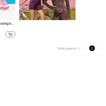
1 stuk opblaasbare zwembadligstoelen - opvouwbaar gestreept drijvend bed met hoofdsteunen, duurzaam PVC-materiaal, gemengde kleuren (roze, blauwe en witte strepen), perfect voor poolparty's, strandaccessoires en ontspanning
1
Totale pagina's 1