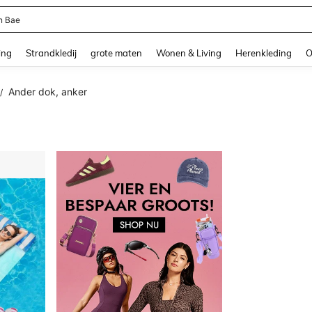
n Bae
and down arrow keys to navigate search Recente zoekopdracht and Zoeken en Vi
ing
Strandkledij
grote maten
Wonen & Living
Herenkleding
O
Ander dok, anker
/