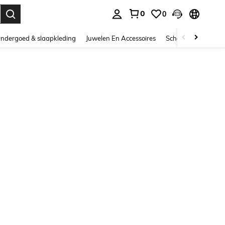
0
0
nden. Press Enter to select.
ndergoed & slaapkleding
Juwelen En Accessoires
Schoonheid & gezo