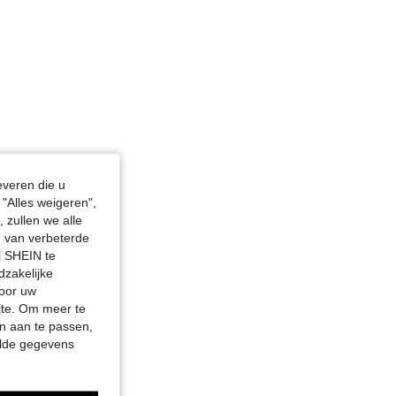
everen die u
"Alles weigeren",
 zullen we alle
en van verbeterde
j SHEIN te
dzakelijke
door uw
site. Om meer te
n aan te passen,
elde gegevens