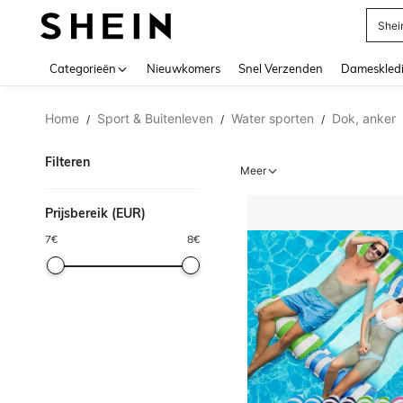
Shei
Use up 
Categorieën
Nieuwkomers
Snel Verzenden
Dameskled
Home
Sport & Buitenleven
Water sporten
Dok, anker
/
/
/
Filteren
Meer
Prijsbereik (EUR)
7
€
8
€