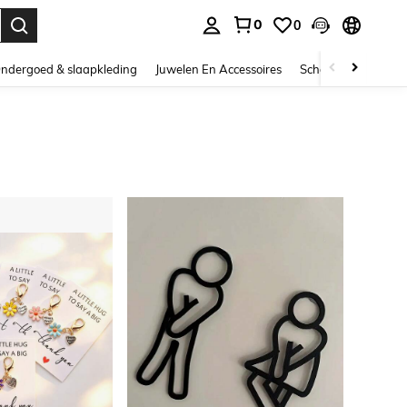
0
0
nden. Press Enter to select.
ndergoed & slaapkleding
Juwelen En Accessoires
Schoonheid & gezo