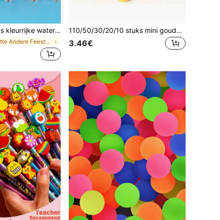
 voor vaasvulling, festival- en bruiloftsdecoratie, perfect cadeau
110/50/30/20/10 stuks mini gouden eendbeeldjes, gouden eenddecoraties, geschikt voor bureaudecoratie, miniatuurlandschapstuin, DIY-knutselwerk, feestcadeautjes, autodashboarddecoratie, vakantiecadeaus, verjaardagsfeestcadeautjes, cadeauzakvullers
in Witte Andere Feestartikelen
3.46€