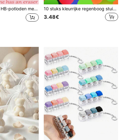
schattige gummetjes, schoolbenodigdhedenset, inclusief een willekeurige mix van potloden met cartoonmotief en leuke gummetjes, geschikt als cadeau en schoolspullen voor de start van het schooljaar.
10 stuks kleurrijke regenboog stuiterballen - feestcadeautjes en verjaardagscadeaus! Kleine super stuiterballen (willekeurige patronen), hoog elastische rubberen ballen, levendige kleuren, feestcadeautjes, verjaardagsfeestcadeautjes
3.48€