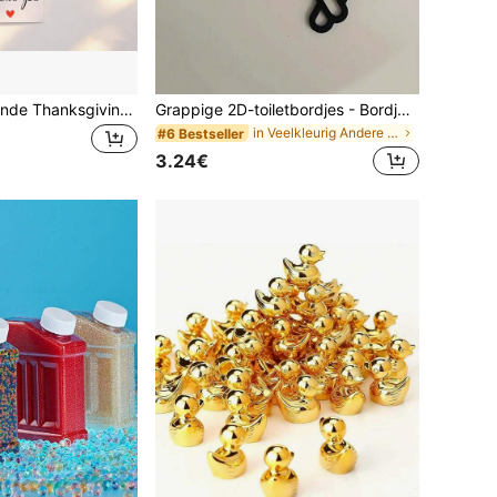
30 hartverwarmende Thanksgiving-sleutelhangers met madeliefjes! Inclusief een lief bedankkaartje, dat op subtiele wijze een zachte emotie overbrengt. Een ideaal cadeau voor beste vrienden, collega's of leraren.
Grappige 2D-toiletbordjes - Bordjes voor dames- en herentoiletten - Decoratie voor toiletdeuren, geschikt voor restaurants, cafetaria's, hotels, cafés en andere gelegenheden.
in Veelkleurig Andere Feestartikelen
#6 Bestseller
3.24€