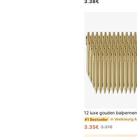
3.38€
#1 Bestseller
3.35€
3.37€