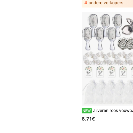
4
andere verkopers
Zilveren roos vouwbare compactspiegel, zilveren kussen haarborstel, haarkam, witte haarscrunchie, bedankkaart en trekkoordtas, geschikt voor bruidshuwelijksfeestjes, vrijgezellenfeestjes, verjaardagsfeestjes, themafeestjes, afstudeerfeestj
NEW
6.71€