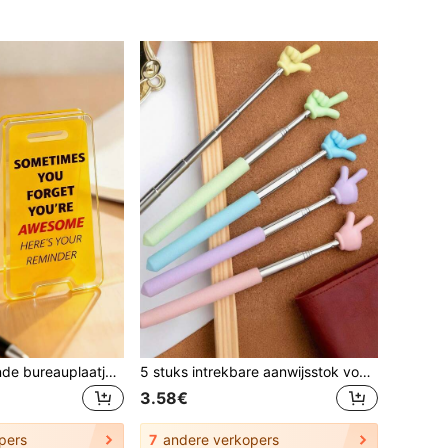
2 stuks inspirerende bureauplaatjes - "Soms ben je geweldig, dit is je herinnering" - Acryl motiverende bureaudecoratie met gele achtergrond - Voor op het bureau of thuisgebruik - Geen stroom nodig, bureaudecoratie
5 stuks intrekbare aanwijsstok voor klaslokalen, uitschuifbare aanwijsstok, ideaal voor leraren, telescopische handaanwijzer, uitschuifbare benodigdheden voor het lezen, verjaardagscadeaus (willekeurige kleur)
3.58€
pers
7
andere verkopers