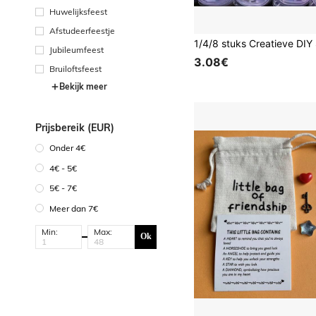
Huwelijksfeest
Afstudeerfeestje
Jubileumfeest
3.08€
Bruiloftsfeest
Bekijk meer
Prijsbereik (EUR)
Onder 4€
4€ - 5€
5€ - 7€
Meer dan 7€
Min:
Max:
Ok