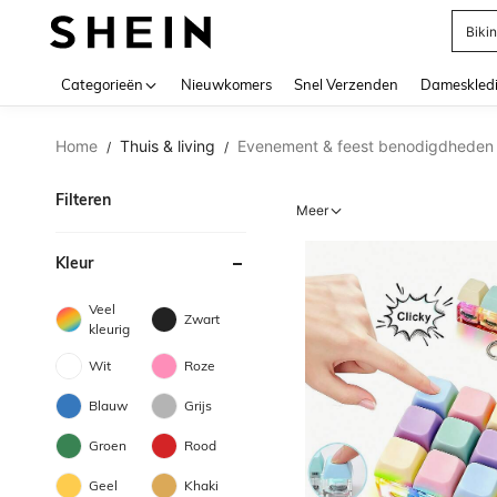
Biki
Use up 
Categorieën
Nieuwkomers
Snel Verzenden
Dameskled
Home
Thuis & living
Evenement & feest benodigdheden
/
/
Filteren
Meer
Kleur
Veel
Zwart
kleurig
Wit
Roze
Blauw
Grijs
Groen
Rood
Geel
Khaki