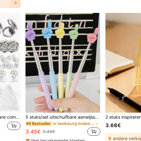
es, dagelijkse bijeenkomsten kleine cadeaus, geschikt voor dagelijks gebruik door vrouwen
5 stuks/set uitschuifbare aanwijsstokken, uitschuifbare vinger aanwijsstokken voor leraren, leesaccessoires, verjaardags- en afstudeercadeau
in Veelkleurig Andere Feestartikelen
#9 Bestseller
3.68€
3.45€
3.48€
9
andere verko
Veel terugkerende klanten