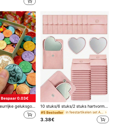
Bespaar 0.03€
ica, piratenschat, geschikt voor verjaardagsfeest, avontuurthema, feestdecoratie, klaslokaal, kamerdecoratie, Halloween, feestbenodigdheden
10 stuks/6 stuks/2 stuks hartvormige make-upspiegel & cosmetische tas set, roze glazen make-upspiegel met bijpassende elegante cosmetische tas, draagbare make-upspiegel set, geschikt voor vrouwen, feestcadeau, verjaardagscadeau voor vrouwen, vakantiecadeau, bruidscadeau, enz., esthetisch
in feestartikelen set Andere Feestartikelen
#5 Bestseller
3.38€