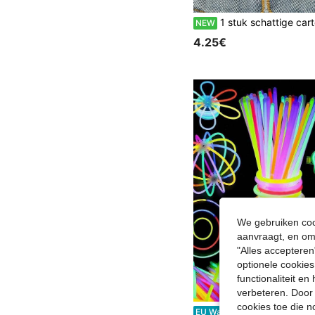
1 stuk schattige cartoon creatieve gepersonaliseerde anime legering broche Gojo kat metalen badge tas & kledingaccessoire, verjaardagscadeau, cadeau voor koppels en beste vrienden, reissouveni
NEW
4.25€
We gebruiken cook
aanvraagt, en om 
"Alles accepteren
optionele cookies
functionaliteit e
verbeteren. Door 
cookies toe die n
100 stuks glowsticks, bruiloftfeestdecoraties, gaan 10-12 uur mee, kunnen worden gebruikt om armbanden, kettingen, enz. te maken, geschikt voor feesten, 
EU Warehouse