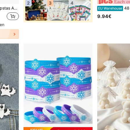
2
3
4
enden, Lange Afstand, Je Missen
48 HB-potloden met cartoonmotief en 
EU Warehouse
9.94€
ten