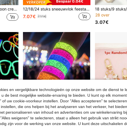
Bespaar 0.04€
r, afstuderen, feest, Halloween, anime koppeldecoratie, Valentijnsdag
12/18/24 stuks sneeuwvlok feestartikelen verjaardagsbenodigdheden siliconen polsbandjes bulk kerstcadeaus prijzen vullers snoepzak vullers winter feestartikelen
28 over
7.07€
7.11€
3.07€
ies en vergelijkbare technologieën op onze website om de dienst te l
u de best mogelijke website-ervaring te bieden. U kunt op elk moment 
" of uw cookie-voorkeur instellen. Door "Alles accepteren" te selecteren,
 instellen, die ons helpen bij het analyseren van het verkeer, het bied
n het personaliseren van inhoud en advertenties om uw winkelervaring bi
"Alles weigeren" te selecteren, staat u alleen het gebruik van strikt noo
odig zijn voor de werking van onze website. U kunt deze uitschakelen 
bijeenkomsten, bars, festivals, nachtclubs, fluorescerende feestbenodigdheden, verjaardagscadeaus
200 stuks fluorescerende papieren polsbandjes met lachend gezicht, neon feestthema papieren polsbandjes, veelkleurige wegwerppolsbandjes, geschikt voor concerten, festivals, evenementen, feesten, verjaardagen, poolparty's, bruiloften en bijeenkomsten, lichtgewicht polsbandjes
Internet Celebrity Cartoon Snoopy Sleutelhanger Hanger K
NEW