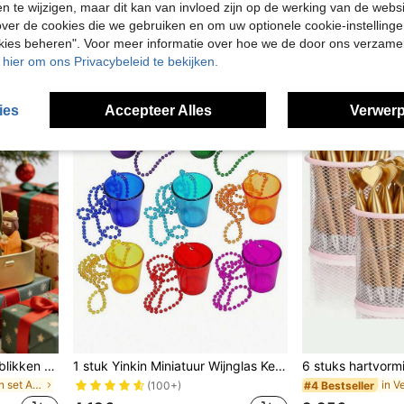
en te wijzigen, maar dit kan van invloed zijn op de werking van de web
in Papier Andere Feestartikelen
#7 Bestseller
6.49€
ver de cookies die we gebruiken en om uw optionele cookie-instellinge
3.05€
3.07€
okies beheren". Voor meer informatie over hoe we de door ons verzam
u hier om ons Privacybeleid te bekijken.
ies
Accepteer Alles
Verwerp
1 Set/1pc - Kerststalset in blikken doos, Kerststalset, Jezusbeeld, geschikt voor de Heilige Familie, beeldset in blikken doos, handgemaakte kleine kerststalset, feestdecoratie, cadeau voor vrienden, kerststalset en beeld voor kerstdecoratie, kleine kerststalset en beeld van hars, binnenkerstdecoratie, huiscadeau, geschikt voor bureau- en kantoorgebruik
1 stuk Yinkin Miniatuur Wijnglas Ketting, Verjaardagsdecoratie, Valentijnsdag/Kerstmis Kralen Wijnglas Ketting, Praktische Sterke Plastic Kleurrijke Transparante Mini Wijnglas Ketting, Feestartikelen voor Bruid en Bruidegom, Verjaardags-, Bruilofts-, Vakantie- en Paradecadeau, Willekeurige Kleur, Feestartikelen
in feestartikelen set Andere Feestartikelen
#4 Bestseller
(100+)