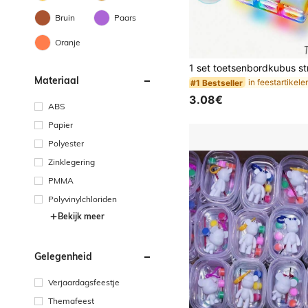
Bruin
Paars
Oranje
Materiaal
#1 Bestseller
3.08€
ABS
Papier
Polyester
Zinklegering
PMMA
Polyvinylchloriden
Bekijk meer
Gelegenheid
Verjaardagsfeestje
Themafeest