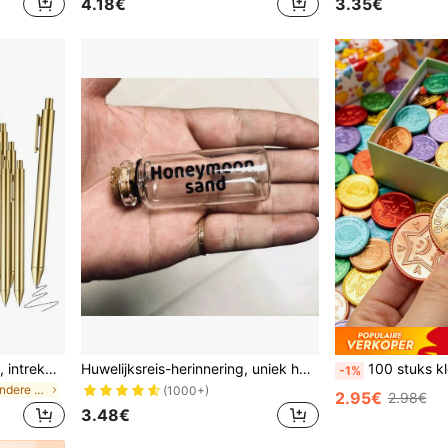
4.18€
3.35€
12 luxe gouden balpennen, intrekbare zwarte inkt met grote capaciteit, schrijven soepel, ideaal voor bruiloften, bruidsfeesten, kantoor, agenda's en als cadeau voor gasten.
Huwelijksreis-herinnering, uniek huwelijksreiscadeau, klein zandflesje, bruidscadeau, cadeau voor koppels, vakantiezandpot, strandhuwelijksreisherinnering
100 stuks kleurrijke geluksgouden munten, mini plastic munten, stervormig, duurzame plastic muntrepl
-1%
in Veelkleurig Andere Feestartikelen
(1000+)
2.95€
2.98€
3.48€