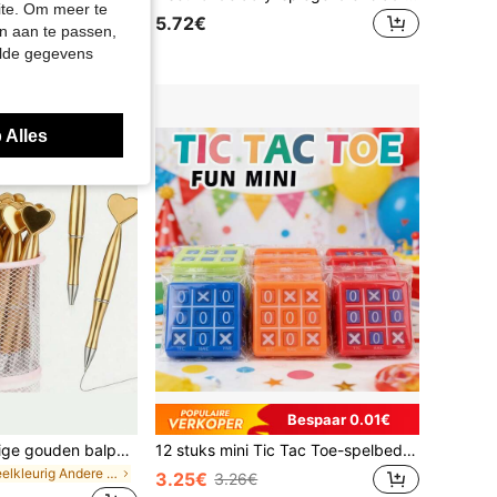
site. Om meer te
5.72€
n aan te passen,
elde gegevens
 Alles
Bespaar 0.01€
6 stuks hartvormige gouden balpennen, creatief schattig ontwerp, soepel schrijven, schoolspullen voor terug naar school, pennen voor gastenboek bij verjaardag en bruiloft, zakelijke kantoor- en dagboekcadeaus, gastenbedankjes, statische elektriciteitspennen, schoolbenodigdheden
12 stuks mini Tic Tac Toe-spelbedeltjes, verjaardagsfeestbedenkingen en snoepzakvullers voor bruiloftskermis, cadeauzakvullers, bruiloftbedenkingen voor gasten
in Veelkleurig Andere Feestartikelen
3.25€
3.26€