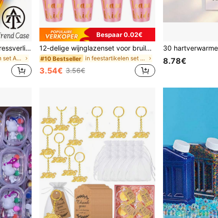
Bespaar 0.02€
1 set toetsenbordkubus stressverlichtende knop speelgoed, creatieve toetsenbord hanger tasdecoratie, autosleutelhanger, tasbedel, sleutelhangeraccessoire, toetsenbordvorm, volwassen vingertop sleutelhanger, druksensor sleutelhanger, kalmerende sleutelhanger, focus ontspanning rits sleutelhanger, verjaardagscadeau, feestcadeau, vakantiecadeau. Gotische Y2K-stijl keycord met ID-kaarthouder, autoaccessoire, tasdecoratie (Let op: toetsenbord licht niet op)
12-delige wijnglazenset voor bruiloften met kralenketting - toastglazen voor bruid en bruidegroom, geschikt voor vrijgezellenfeesten, kralenketting met plastic bekers, mini shotglaasjes met ketting, kralenketting voor bruidsmeisjes en bruidsjonkers, wit, roze, zwart
in feestartikelen set Andere Feestartikelen
in feestartikelen set Andere Feestartikelen
#10 Bestseller
8.78€
3.54€
3.56€