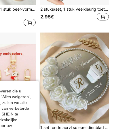
18 stuks/9 stuks/1 stuk beer-vormige geurkaars cadeauset, inclusief 3 beer-vormige kaarsen, 3 kaarten en 3 organza linten, geschikt voor bruiloften, verjaardagsfeestjes, themafeestjes, vrijgezellenfeestjes, jubilea, bruidscadeaus en meer
2 stuks/set, 1 stuk veelkleurig toetsenbord stressverlichtend speelgoed sleutelhanger, toetsenbord sleutelhanger stressverlichtend speelgoed knop stressverlichting volwassenen cadeau veelkleurig toetsenbord spel sleutelhanger - volwassenen stressverlichting angst sensorisch speelgoed | draagbaar stressverlichtend kantooraccessoire, kamerdecoratie, cadeau voor leraar, bruiloftsdecoratie, vakantieaccessoire, tuinmeubels, tuin, DIY, slaapkamerdecoratie, keukendecoratie, studentenhuis essentie, opslagruimte, kerstdecoratie, reisessentie, vrijgezellenfeest benodigdheden, bureauaccessoire, huisdecoratie
2.95€
everen die u
"Alles weigeren",
 zullen we alle
en van verbeterde
j SHEIN te
dzakelijke
door uw
oppel Auto Tas Hanger Klauw Machine Klein Cadeau [Willekeurig uitgegeven kleuren]
1 set ronde acryl spiegel dienblad met 50 stuks kunstparels DIY decoratie accessoires, voor sieraden display, bruiloft banket, verjaardag feest benodigdheden