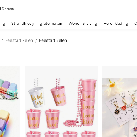
ni Dames
and down arrow keys to navigate search Recente zoekopdracht and Zoeken en Vi
ing
Strandkledij
grote maten
Wonen & Living
Herenkleding
O
Feestartikelen
Feestartikelen
/
/