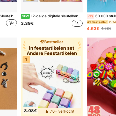
1/4/8 stuks Creatieve DIY Sleutelhanger Hanger Set, Graffiti Pop Handgemaakte Kleurrijke Tas Sleutelhanger, Cadeau Voor Vrienden, Auto Hanger, Verjaardagscadeau, Feestcadeau, Vakantiecadeau, Bureau Decoratie, Halloween Klein Cadeau, Willekeurige Kleur En Stijl
12-delige digitale sleutelhangerset met "2026-thema" - Jubileumcadeautjes, herdenkingssleutelhangers voor 2026 met "Bedankt"-kaartjes, aandenken aan de jaarlijkse bijeenkomst, jubileumgeschenken en evenementhangers, uitstekend nieuwjaarscadeau-idee (inclusief 4 sleutelhangers, 4 bedankkaartjes en 4 cadeauzakjes)
60.000 stuks kleurrijke waterparels/geleiballen
NEW
-1%
#1 Bestseller
3.39€
4.63€
4.68€
Bestseller
in feestartikelen set
Andere Feestartikelen
1
3.08€
70+ verkocht