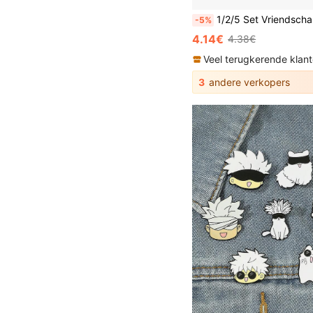
1/2/5 Set Vriendschapstas Accessoires Cadeaus, Vriendschapssouvenirs Cadeaus voor Vri
-5%
4.14€
4.38€
Veel terugkerende klan
3
andere verkopers