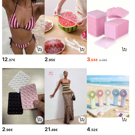
12
2
3
.37€
.95€
.05€
3.08€
2
21
4
.96€
.49€
.52€