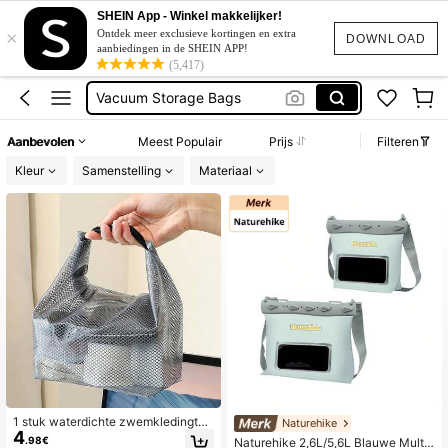
Zwemen Tas
SHEIN App - Winkel makkelijker!
×
Boodschappen Trolly
Ontdek meer exclusieve kortingen en extra
DOWNLOAD
aanbiedingen in de SHEIN APP!
Bottle Holder Bag
(5,417)
Vacuum Storage Bags
Tas Regenhoes
Aanbevolen
Meest Populair
Prijs
Filteren
Zwemen Tas
Kleur
Samenstelling
Materiaal
Boodschappen Trolly
1 stuk waterdichte zwemkledingtas
Naturehike
4
met handvat en rits, Oxford-stof, dro
.98€
Naturehike 2,6L/5,6L Blauwe Multif