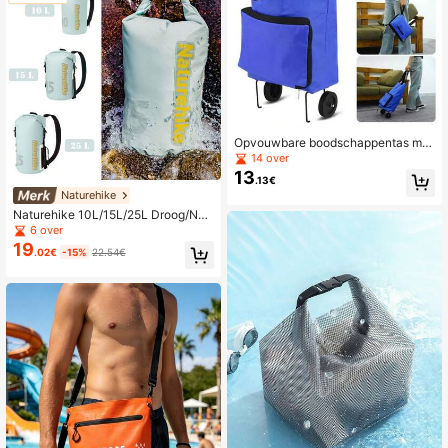
Opvouwbare boodschappentas met
wielen, draagbare supermarkt bood
14 over
schappenkar/trolley
13
.13€
Naturehike
Naturehike 10L/15L/25L Droog/Nat
Scheidingsrugzak Waterdichte Tas,
6 over
Roll-Top Ontwerp, IPX6 Waterdicht
19
.02€
-15%
22.54€