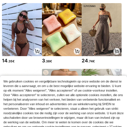
14
3
24
.35€
.38€
.74€
We gebruiken cookies en vergelijkbare technologieën op onze website om de dienst te
leveren die u aanvraagt, en om u de best mogelijke website-ervaring te bieden. U kunt
op elk moment "Alles weigeren", "Alles accepteren" of uw cookie-voorkeur instellen.
Door "Alles accepteren" te selecteren, zullen we alle optionele cookies instellen, die ons
helpen bij het analyseren van het verkeer, het bieden van verbeterde functionaliteit en
het personaliseren van inhoud en advertenties om uw winkelervaring bij SHEIN te
verbeteren. Door "Alles weigeren" te selecteren, staat u alleen het gebruik van strikt
noodzakelijke cookies toe die nodig zijn voor de werking van onze website. U kunt deze
uitschakelen door uw browserinstellingen te wijzigen, maar dit kan van invloed zijn op
de werking van de website. Om meer te weten te komen over de cookies die we
3
10
13
.08€
.49€
.58€
gebruiken en om uw optionele cookie-instellingen aan te passen, selecteert u "Cookies