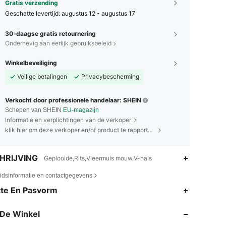
Gratis verzending
Geschatte levertijd:
augustus 12 - augustus 17
30-daagse gratis retournering
Onderhevig aan eerlijk gebruiksbeleid
Winkelbeveiliging
Veilige betalingen
Privacybescherming
Verkocht door professionele handelaar: SHEIN
Schepen van SHEIN
EU-magazijn
Informatie en verplichtingen van de verkoper
klik hier om deze verkoper en/of product te rapporteren.
HRIJVING
Geplooide,Rits,Vleermuis mouw,V-hals
eidsinformatie en contactgegevens
4.81
5.6K
775K
te En Pasvorm
De Winkel
4.81
5.6K
775K