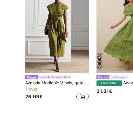
6
Aveloria Modichic
Anewsta
Aveloria Modichic V-hals, getailleerde taille, vintage olijfgroene retro lange jurk met een ontspannen en verfijnde uitstraling.
Anewsta Essential Dames V-hals gerimp
EU Warehouse
1 over
31.31€
26.99€