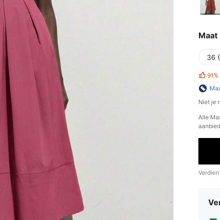
Maat
36 
91%
Maa
Niet je
Alle Ma
aanbied
Verdien
Ve