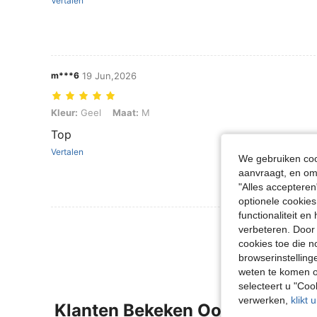
Vertalen
m***6
19 Jun,2026
Kleur: Geel, Maat: M
Kleur:
Geel
Maat:
M
Top
Vertalen
We gebruiken cook
aanvraagt, en om 
"Alles accepteren
optionele cookies
functionaliteit e
Meer Beoordeling
verbeteren. Door 
cookies toe die n
browserinstelling
weten te komen o
selecteert u "Co
verwerken,
klikt 
Klanten Bekeken Ook