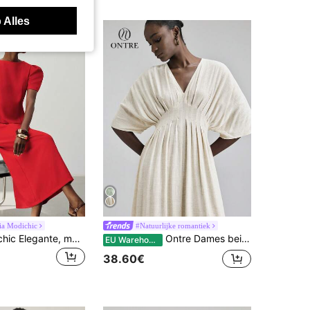
 Alles
ia Modichic
#Natuurlijke romantiek
Aveloria Modichic Elegante, modieuze, casual Franse vintage woon-werkverkeer chique ontwerp veelzijdige dames lange jurk, getailleerde taille, rechte snit, lange jurk, helderrood, polyestermix, soepelvallend, fris, zomer, reizen, feest, formeel banket, Moederdag, afstudeerseizoen, vakantieoutfit, modern minimalistisch, elegant
Ontre Dames beige zomerse elegante theepartij natuurlijke linnen top, zachte stof nauwsluitend met verlaagde schouders, taille met ruches en strik, moderne bruiloftsgast outfit, Franse chic
EU Warehouse
38.60€