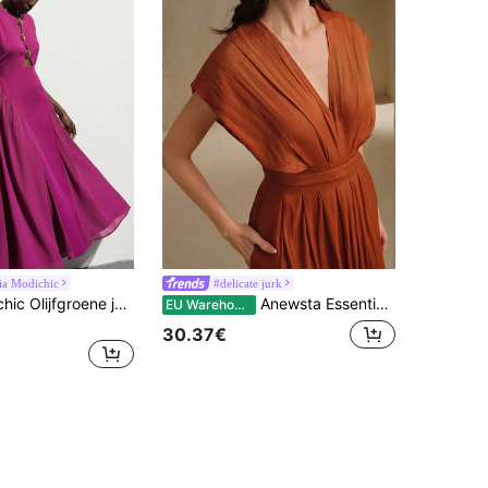
ia Modichic
#delicate jurk
Aveloria Modichic Olijfgroene jurk met wijd silhouet, open voorkant en middenstuk met metalen gesp, onregelmatige sluiting, mouwloze zoom, patchwork chiffon, minimalistisch, retro, modern, elegant, geschikt voor dagelijks gebruik, feestjes en andere gelegenheden.
Anewsta Essential Elegante zomerjurk met V-hals en getailleerde snit, geschikt voor afstuderen, festivals, vakanties, chique gelegenheden, uitstapjes, stijlvolle outfits en romantische avondjes uit.
EU Warehouse
30.37€