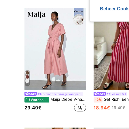
Beheer Cook
12
#Jurk voor het vroege voorjaar
Get rich A
Maija Diepe V-hals mouwloze jurk met getailleerde taille en uitlopende rok voor dames, stoffig roze, zomerse casual vakantie, getailleerde taille maxi jurk, bruiloftsgast
Get Rich: Een nieuwe lente/zomercollectie damesvakantiejurken, elegante damesjurken, roze mouwloze maxi-jurk met verticale strepen en ruches aan de zoom, diep
EU Warehouse
-2%
29.49€
18.94€
19.49€