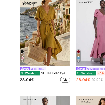
8
9
Breezaya
Aveloria Mod
SHEIN Holidaya Midi-jurk met V-hals en strikceintuur - Ideaal voor casual gelegenheden, strand, vakantie en dagelijks gebruik, bohemian blauwe jurk met asymmetrische zoom | Essentieel zomeritem voor dames, lichtgewicht wikkeljurk, elegant en casual | Jurk met V-hals en korte mouwen, perfect voor reizen en feestjes
EU Warehouse
EU Warehouse
-6%
23.04€
28.04€
29.99€