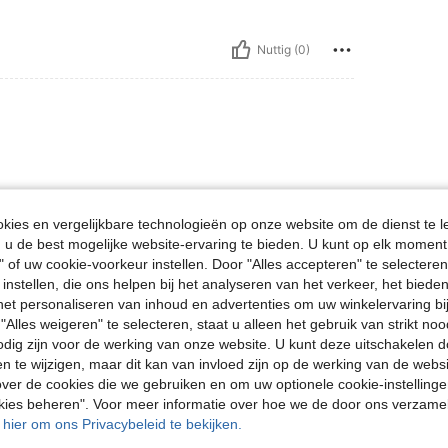
Nuttig (0)
ies en vergelijkbare technologieën op onze website om de dienst te l
u de best mogelijke website-ervaring te bieden. U kunt op elk moment 
" of uw cookie-voorkeur instellen. Door "Alles accepteren" te selecteren,
Nuttig (0)
 instellen, die ons helpen bij het analyseren van het verkeer, het bied
n het personaliseren van inhoud en advertenties om uw winkelervaring bi
en Bekijken
"Alles weigeren" te selecteren, staat u alleen het gebruik van strikt noo
odig zijn voor de werking van onze website. U kunt deze uitschakelen 
en te wijzigen, maar dit kan van invloed zijn op de werking van de web
ver de cookies die we gebruiken en om uw optionele cookie-instellinge
okies beheren". Voor meer informatie over hoe we de door ons verzam
u hier om ons Privacybeleid te bekijken.