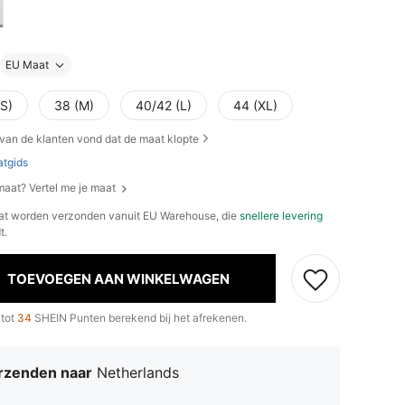
EU Maat
(S)
38 (M)
40/42 (L)
44 (XL)
van de klanten vond dat de maat klopte
tgids
 maat? Vertel me je maat
at worden verzonden vanuit EU Warehouse, die
snellere levering
t.
TOEVOEGEN AAN WINKELWAGEN
 tot
34
SHEIN Punten berekend bij het afrekenen.
rzenden naar
Netherlands