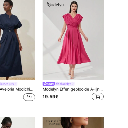
lauwe jurk
Modelyn
eloria Modichic Elegante minimalistische jurk met V-hals, verlaagde schouders en getailleerde taille met geplooide rok, geschikt voor woon-werkverkeer en daten, hoogwaardig design, effen kleur
Modelyn Effen geplooide A-lijn jurk Maxi damesoutfit Lange avondjurken
19.59€