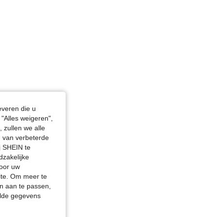
4.81
5.6K
775K
everen die u
"Alles weigeren",
 zullen we alle
en van verbeterde
j SHEIN te
dzakelijke
door uw
site. Om meer te
n aan te passen,
elde gegevens