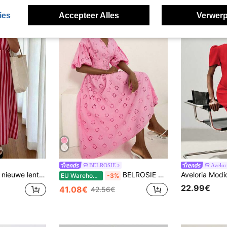
ies
Accepteer Alles
Verwerp
BELROSIE
Avelor
e V-hals met strik aan de achterkant, contrasterende strepen in de taille, perfect voor strandvakantie, date, feestjes, retro Y2K romantisch
BELROSIE Delicate borduurwerk lantaarnmouwen jurk, V-hals, getailleerd ontwerp, elegante chique jurk, veelzijdig
EU Warehouse
-3%
22.99€
41.08€
42.56€