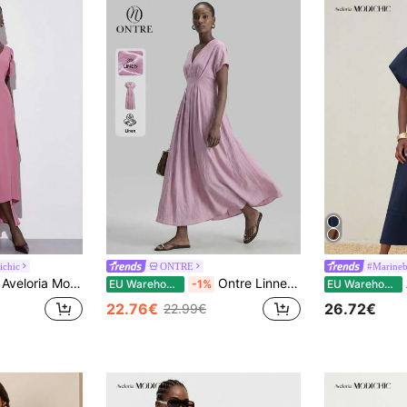
ichic
ONTRE
#Marineb
Aveloria Modichic Elegante, mouwloze gebreide jurk in Europese en Amerikaanse stijl met V-hals, geplooide taille en uitlopende rok, effen kleur, lente/zomer
Ontre Linnen damesjurk in roze paars, comfortabel en huidvriendelijk, premium materiaal, perzikkleurige kreukvrije stof, getailleerd silhouet, verlaagde schouders, korte mouwen, V-hals, omgekeerde plooi in de taille, getailleerd detail, grote A-lijn jurk, moderne vakantie casual, ingetogen old money stijl, premium gevoel, cruise wear, minimalistische quiet luxury textuur, essentiële outfit, fashion business casual, urban dameskleding, kantoorkleding, urban commute, hoogwaardige luchthaven dameskleding, veelzijdige kleding voor alle seizoenen, vakantie speciale serie, bohemian stijl outfit, influencer dezelfde stijl, strand en kust dameskleding, countrymuziekfestival, western stijl kleding, nomadische casual mode, lange damesjurk
Av
EU Warehouse
-1%
EU Warehouse
22.76€
26.72€
22.99€