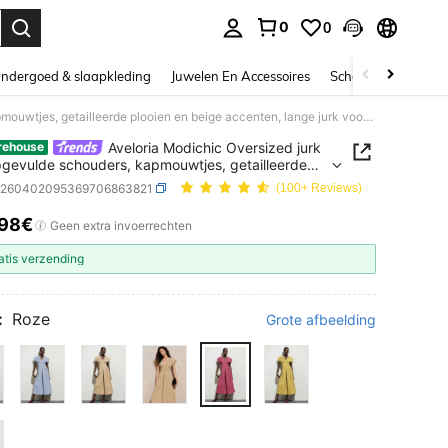
0
0
nden. Press Enter to select.
ndergoed & slaapkleding
Juwelen En Accessoires
Schoonheid & gezo
Aveloria Modichic Oversized jurk met opgevulde schouders, kapmouwtjes, getailleerde plooien en beige accenten, lange jurk voor dames
Aveloria Modichic Oversized jurk
rehouse
gevulde schouders, kapmouwtjes, getailleerde
n en beige accenten, lange jurk voor dames
z260402095369706863821
(100+ Reviews)
.98€
ICE AND AVAILABILITY
Geen extra invoerrechten
atis verzending
:
Roze
Grote afbeelding