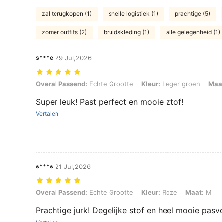
zal terugkopen (1)
snelle logistiek (1)
prachtige (5)
zomer outfits (2)
bruidskleding (1)
alle gelegenheid (1)
s***e
29 Jul,2026
Overal Passend: Echte Grootte, Kleur: Leger groen, Maat: XL
Overal Passend:
Echte Grootte
Kleur:
Leger groen
Maa
Super leuk! Past perfect en mooie ztof!
Vertalen
s***s
21 Jul,2026
Overal Passend: Echte Grootte, Kleur: Roze, Maat: M
Overal Passend:
Echte Grootte
Kleur:
Roze
Maat:
M
Prachtige jurk! Degelijke stof en heel mooie pasv