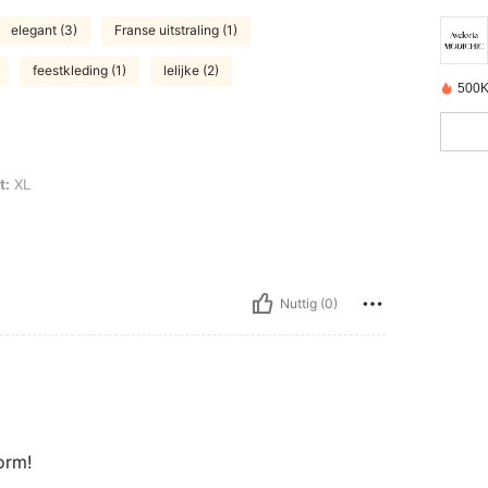
elegant (3)
Franse uitstraling (1)
feestkleding (1)
lelijke (2)
500K
t:
XL
Nuttig (0)
orm!