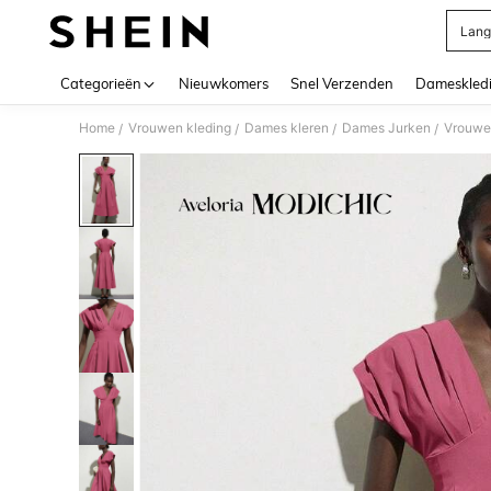
Lang
Use up 
Categorieën
Nieuwkomers
Snel Verzenden
Dameskled
Home
Vrouwen kleding
Dames kleren
Dames Jurken
Vrouwen
/
/
/
/