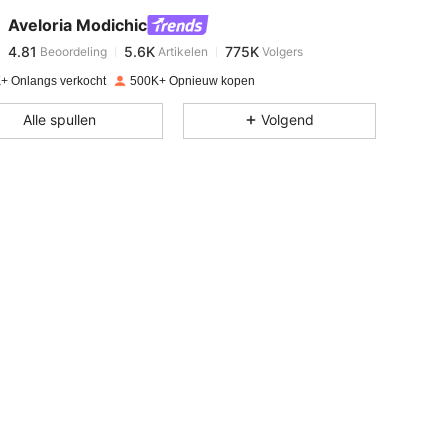
Aveloria Modichic
4.81
5.6K
775K
Beoordeling
Artikelen
Volgers
m***1
betaalde
1 dag geleden
+ Onlangs verkocht
500K+ Opnieuw kopen
4.81
5.6K
775K
Alle spullen
Volgend
4.81
5.6K
775K
4.81
5.6K
775K
4.81
5.6K
775K
4.81
5.6K
775K
4.81
5.6K
775K