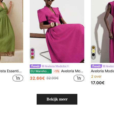
5
Aveloria Modichic
Avelor
elde taillejurk met dolmanmouwen, groen, geschikt voor strandvakantie, lente/zomer
Aveloria Modichic Europese en Amerikaanse stijl lente/zomer nieuwe mode veelzijdige effen kleur V-hals getailleerde taille geplooide volle rok elegante forens dames lange jurk, opstaande kraag V-hals, korte mouwen, patchwork, hoge taille plooien, lange rok, slim fit A-lijn silhouet, helder paars, effen kleurontwerp, macaron kleurenpalet, lichtgewicht gladde stof, polyester, zomer forens, casual, reizen, vakantie, bruiloft, Moederdag, afstudeerseizoen, vakantie outfit, zomerse elegante stijl, Franse vintage
EU Warehouse
-1%
2 over
32.66€
32.99€
17.00€
Bekijk meer