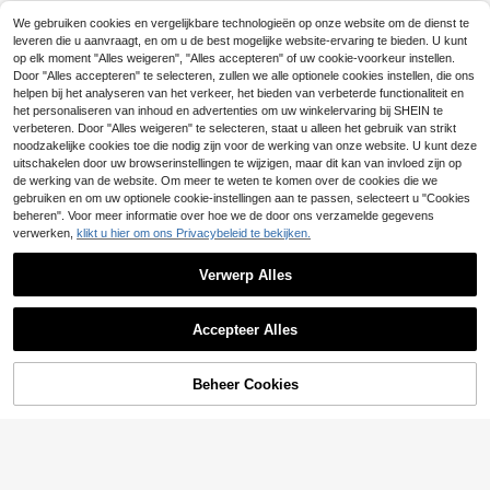
or waterflessen, lunchbox en etui
tie, Geschikt Voor Verjaardagsfeest,
allonenset, geschikt voor brandwee
32 over
Terug Naar School
We gebruiken cookies en vergelijkbare technologieën op onze website om de dienst te
rthema verjaardag, jubileum, school
4
leveren die u aanvraagt, en om u de best mogelijke website-ervaring te bieden. U kunt
brandveiligheid bewustzijn themafe
.88€
XYG-Medieval LARP
est decoratie. Verjaardagsballonnen
op elk moment "Alles weigeren", "Alles accepteren" of uw cookie-voorkeur instellen.
1 stuk middeleeuwse renaissance
Door "Alles accepteren" te selecteren, zullen we alle optionele cookies instellen, die ons
waaierhouderriem, zwarte kunstler
27 over
helpen bij het analyseren van het verkeer, het bieden van verbeterde functionaliteit en
en waaierhouder met antieke vlinde
het personaliseren van inhoud en advertenties om uw winkelervaring bij SHEIN te
5
r, cosplay kostuumaccessoire
.43€
5.48€
verbeteren. Door "Alles weigeren" te selecteren, staat u alleen het gebruik van strikt
noodzakelijke cookies toe die nodig zijn voor de werking van onze website. U kunt deze
uitschakelen door uw browserinstellingen te wijzigen, maar dit kan van invloed zijn op
de werking van de website. Om meer te weten te komen over de cookies die we
gebruiken en om uw optionele cookie-instellingen aan te passen, selecteert u "Cookies
beheren". Voor meer informatie over hoe we de door ons verzamelde gegevens
verwerken,
klikt u hier om ons Privacybeleid te bekijken.
Verwerp Alles
Toon vergelijkbare artikelen die op voorraad zijn
Zie alle
Accepteer Alles
Baseballuitrusting labels, itemclassi
LICVIC Gepersonaliseerde Woodlan
Sorry, dit product is uitverkocht.
ficatiestickers, sportnaamstickers, l
d Baby Memory Box, gepersonalise
8
12
.67€
.20€
abels, gepersonaliseerde boeklabel
erde aandenkenkist, schattig cade
s, aangepaste naamstickers, terug
au voor de babykamer, op maat ge
Beheer Cookies
UITVERKOCHT
naar school
maakte houten opbergdoos, terug n
Cartoon Balloon Lab
aar school
2 stuks folieballonnen met dolfijnmo
tief (53 cm) basis, geschikt voor ver
36 over
jaardagsfeestdecoratie, evenement
4
en met een oceaan-thema, strandfe
.53€
Cartoon Balloon Lab
esten en carnavalsdecoratie.