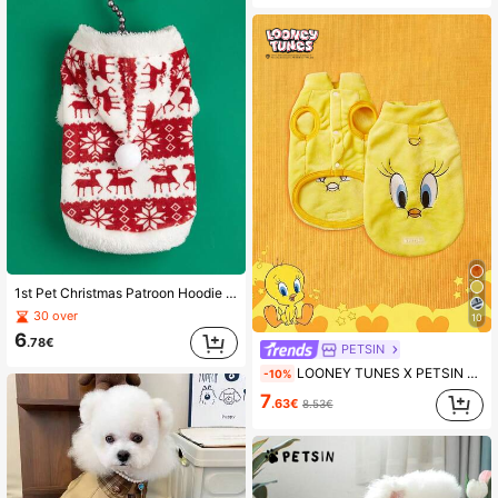
1st Pet Christmas Patroon Hoodie Sweatshirt, Geschikt voor katten en honden, Modieuze Ins Stijl, Herfst/Winter
30 over
10
6
.78€
PETSIN
LOONEY TUNES X PETSIN 1 stuk geborduurd geel klein geel vogeltje pluche warm mouwloos antislip jasje met trekgesp voor katten en honden, geweldig voor binnenwarmte of veilige winterwandelingen buiten
-10%
7
.63€
8.53€