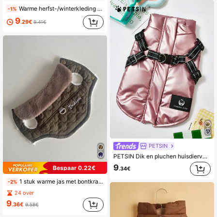
Warme herfst-/winterkleding voor huisdieren, dikke hondenjas met letterprint, geschikt voor middelgrote en kleine honden
-1%
9
.29€
9.41€
PETSIN
PETSIN Dik en pluchen huisdiervest voor de herfst-winter – schattige en comfortabele warme jas ontworpen voor kleine honden, katten en kleine dierenvrienden, ideaal om in te loungen of buiten te wandelen
9
Bespaar 0.22€
.34€
1 stuk warme jas met bontkraag en riem voor huisdieren, geschikt voor herfst/winter
-2%
24 over
9
.36€
9.58€