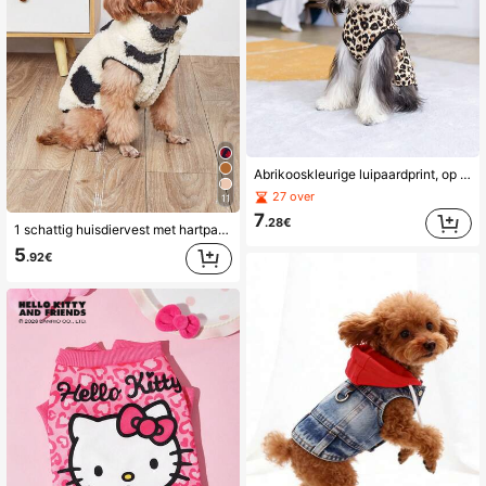
Abrikooskleurige luipaardprint, op waterbasis bedrukte stof, gewatteerde hondenjas met rits aan de achterkant
27 over
11
7
.28€
1 schattig huisdiervest met hartpatroon, geschikt voor katten en honden, zachte huisdierkleding voor herfst/winter
5
.92€