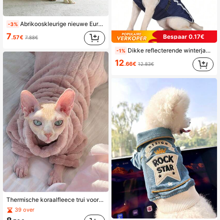
Abrikooskleurige nieuwe Europese en Amerikaanse luipaardprint op waterbasis bedrukte stof met rits op de buik Huisdier gewatteerde jas/jack voor honden
-3%
7
Bespaar 0.17€
.57€
7.88€
Dikke reflecterende winterjas voor huisdieren, windbestendige en waterafstotende hondenbuitenkleding met tuigje, geschikt voor middelgrote en grote honden, zacht en comfortabel warm koraalfleece aan de binnenkant
-1%
12
.66€
12.83€
Thermische koraalfleece trui voor Sfinx-katten - Warme winterkleding voor haarloze katten, huidvriendelijke coltrui, mouwloze jas die angstgevoelens vermindert voor kittens en kleine honden, niet-rekbare, nauwsluitende pasvorm (valt klein).
39 over