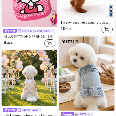
1 nieuw vest met capuchon, geschikt voor kleine honden zoals poedels, bichon frisés, teddyberen, lente-/herfstkleding voor huisdieren
6
10
.18€
Hello Kitty and Friends
HELLO KITTY AND FRIENDS | SHEIN Roze hartjes luipaard cartoon kattenprint geborstelde huisdierjas, dikke warme fleece voering voor herfst en winter, knoopjes vest, maten XXS-XXXXXL voor honden & katten, gezellige dagelijkse warme outfit
9
.42€
Spice Paws
PETSIN
1 stuk elegante heren smoking voor huisdieren met strik, 2 in 1 huisdierhondenpak, niet-rekbare stof, aanbevolen om 1-2 maten groter te kiezen, geschikt voor kleine/middelgrote hondenkleding, kattenkleding, perfect voor bruiloften, verjaardagsfeestjes, eerste keuze voor verjaardagscadeau