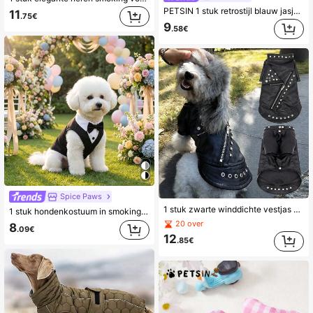
PETSIN 1 stuk retrostijl blauw jasje voor huisdieren, veelzijdig en cool casual dagelijkse kleding voor katten en honden
11
.75€
9
.58€
Spice Paws
1 stuk zwarte winddichte vestjas voor kat en hond voor chihuahua teddybeer
1 stuk hondenkostuum in smokingstijl, herenmode met mouwen, strikdecoratie, niet-rekbare stof, kies een maat groter, geschikt voor kleine/middelgrote honden en katten, voor bruiloften en tuinfeesten van huisdieren, topkeuze als cadeau voor bruiloften van huisdieren
20 over
8
.09€
12
.85€