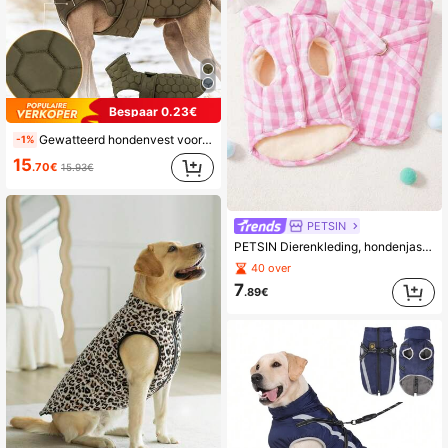
Bespaar 0.23€
Gewatteerd hondenvest voor middelgrote tot grote honden, dikke gewatteerde warme hondenjas voor herfst/winter, reflecterende, verstelbare windjack voor honden
-1%
15
.70€
15.93€
PETSIN
PETSIN Dierenkleding, hondenjas, vest, katoenen kleding voor herfst en winter, kleding voor kleine dieren, casual vestaccessoires voor binnenkatten, kattenbenodigdheden, kerstbenodigdheden voor huisdieren en Halloweenkostuums, hondenkostuums, puppybenodigdheden en hondenspullen, katten- en kattenkostuums, Halloweenkostuums.
40 over
7
.89€