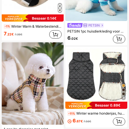
Bespaar 0.14€
PETSIN
Winter Warm & Waterbestendig Huisdierjacket Met Reflecterend Streep & D-ring , Geschikt Voor Klein , Medium & Grote honden , Handig & In de mode Voor Buitenactiviteiten
-1%
PETSIN 1pc huisdierkleding voor katten en honden, universele kleding met riemhaak, schattige korte draak hoodie met hoorns voor kleine honden - bloemendinosaurus
7
.22€
7.36€
6
.02€
8
Bespaar 0.89€
Winter warme hondenjas, huisdierjas voor koud weer, hondenjas voor buiten, hondensneeuwpak, hondenjas van katoen voor buiten, geschikt voor kleine, middelgrote en grote honden
-11%
6
.67€
7.56€