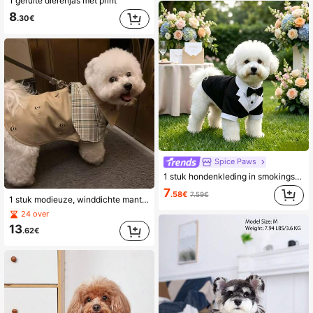
1 geruite dierenjas met print
8
.30€
Spice Paws
1 stuk hondenkleding in smokingstijl, herenstijl met mouwen, strikdecoratie, niet-elastische stof, kies een maat groter, geschikt voor kleine/middelgrote honden, kattenkleding, voor bruiloften en tuinfeesten, eerste keuze voor huisdierbruiloftcadeau
7
.58€
7.59€
1 stuk modieuze, winddichte mantel voor huisdieren in de herfst/winter, honden-/kattenkleding voor poedels, bichon frisés en schnauzers.
24 over
13
.62€