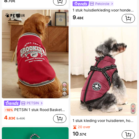
8
.70€
Petcircle
1 stuk huisdierkleding voor honden en katten, schattige en stijlvolle outfit voor kleine rassen zoals bichon frisé, poedel, puppy, kitten - casual, modieus, comfortabel rocksterontwerp
9
.48€
PETSIN
PETSIN 1 stuk Rood Basketbal Stijl: Kleurblok Truien Huisdier Cardigans
-10%
4
.83€
5.40€
1 stuk kleding voor huisdieren, hondenjas, gevoerde jas, klein hondenharnas, vest, riem, borstband, warme winterkleding
20 over
10
.57€