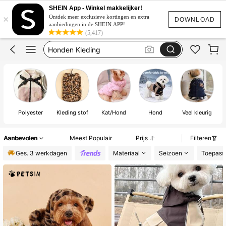
Honden Jas Winter
SHEIN App - Winkel makkelijker!
×
Honden Kleren
Ontdek meer exclusieve kortingen en extra
DOWNLOAD
aanbiedingen in de SHEIN APP!
Honden Kleding
(5,417)
Dog Clothes
Regenjas Hond
Honden Jas Winter
Polyester
Kleding stof
Kat/Hond
Hond
Veel kleurig
Aanbevolen
Meest Populair
Prijs
Filteren
Ges. 3 werkdagen
Materiaal
Seizoen
Toepasse