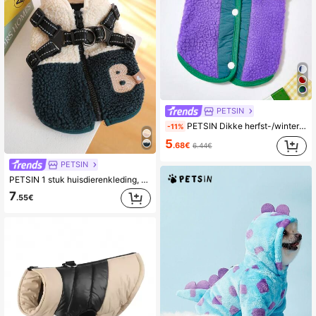
PETSIN
PETSIN Dikke herfst-/winterjas en vest voor huisdieren – Winddichte, warme jas voor kleine honden, katten en kleine dieren | Comfortabele kleding voor binnen en buiten voor dagelijks gebruik
-11%
5
.68€
6.44€
PETSIN
PETSIN 1 stuk huisdierenkleding, universele kleding voor katten en honden, modieus met trekgesp, dik groen en wit gekleurd vest, warme winterjas
7
.55€