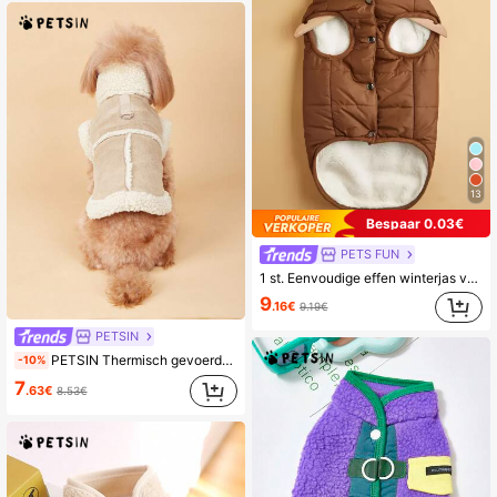
13
Bespaar 0.03€
PETS FUN
1 st. Eenvoudige effen winterjas voor huisdieren met thermische voering, winddicht voor grote honden zoals Golden Retrievers, voor buiten
9
.16€
9.19€
PETSIN
PETSIN Thermisch gevoerde herfst/winter warme huisdier vest jas, ondiep bruin, voor katten en honden
-10%
7
.63€
8.53€