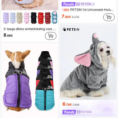
PETSIN
PETSIN 1st Universele Huisdier Hond "Mama's Bestie" Schattig & Modieus Borduurpatroon Casual Pullover Jas, Riem Bevestigbaar
-10%
7
.80€
8.72€
3-laags dikke winterkleding voor huisdieren, gemakkelijk te reinigen stof, handwas of machinewasbaar, inclusief riemring voor veiliger gebruik buitenshuis, verkrijgbaar in meerdere maten en kleuren
8
.68€
6
.78€
7.58€
PETSIN