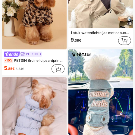
1 stuk waterdichte jas met capuchon voor honden, geschikt voor kleine tot middelgrote honden.
9
.38€
PETSIN
PETSIN Bruine luipaardprint pluche huisdierjas, warme dikke honden-/kattenjas voor herfst/winter
-10%
5
.85€
6.54€