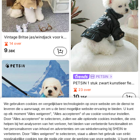
Vintage Britse jas/windjack voor kleine/middelgrote honden, geschikt voor poedels, westies, katten, herfst/winter
14 over
9
.38€
PETSIN
PETSIN 1 stuk zwart kunstleer fleecejack met borduursel voor huisdieren, aangelijnd, herfst/winter
23 over
10
.35€
We gebruiken cookies en vergelijkbare technologieën op onze website om de dienst te
leveren die u aanvraagt, en om u de best mogelijke website-ervaring te bieden. U kunt
op elk moment "Alles weigeren", "Alles accepteren" of uw cookie-voorkeur instellen.
Door "Alles accepteren" te selecteren, zullen we alle optionele cookies instellen, die ons
helpen bij het analyseren van het verkeer, het bieden van verbeterde functionaliteit en
het personaliseren van inhoud en advertenties om uw winkelervaring bij SHEIN te
verbeteren. Door "Alles weigeren" te selecteren, staat u alleen het gebruik van strikt
noodzakelijke cookies toe die nodig zijn voor de werking van onze website. U kunt deze