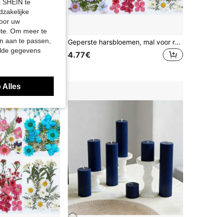
j SHEIN te
dzakelijke
door uw
site. Om meer te
n aan te passen,
en transparante vacuümverpakking om de harsbloemen tijdens het transport te beschermen. Houd er rekening mee dat, aangezien het kunstplanten zijn, de vorm en kleur van de bloemen enigszins kunnen afwijken van de afbeeldingen. (Bewerkt en geen risico op ongedierte)
Geperste harsbloemen, mal voor realistische gedroogde bloemen en bladeren voor scrapbooking, doe-het-zelf kaarsenaccessoires en sieraden. Alle verschillende echte geperste gedroogde bloemen zitten in een transparante vacuümverpakking om de harsbloemen tijdens het transport te beschermen. Houd er rekening mee dat, aangezien dit kunstplanten zijn, de vorm en kleur van de bloemen enigszins kunnen afwijken van de afbeeldingen. (Verwerkt en vrij van ongedierte) Soms zijn bepaalde bloemsoorten niet op voorraad. In dat geval vervangen we ze zonder verdere kennisgeving door dezelfde maat of kleur.
elde gegevens
4.77€
 Alles