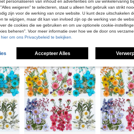
n het personaliseren van inhoud en advertenties om uw winkelervaring bi
"Alles weigeren" te selecteren, staat u alleen het gebruik van strikt noo
odig zijn voor de werking van onze website. U kunt deze uitschakelen 
en te wijzigen, maar dit kan van invloed zijn op de werking van de web
ver de cookies die we gebruiken en om uw optionele cookie-instellinge
Vertical gestreepte cilindrische kaarsen, tandwielvormige kaarsen, geurloos, rookvrij, druppelvrij, langdurig brandend; meerdere maten beschikbaar, geschikt voor huis, slaapkamer, badkamer, hoteldecor; toepasbaar voor bruiloften, feesten, dineren aan tafel om een romantische sfeer te creëren, geweldig cadeau voor feestdagen; rustieke, boheemse, minimalistische stijlen, kan ook worden gebruikt als fotorekwisieten, housewarming of jubileumcadeaus.
Gepreste bloemenharsvorm, realistische gedroogde bloemen en bladeren voor scrapbooking, DIY-kaarsaccessoires, sieraden, esthetisch
Geperste harsbloemenmal, realistische gedroogde bloemen en bladeren voor scrapbooking, doe-het-zelf kaarsenaccessoires en sieraden. Alle verschillende echte geperste gedroogde bloemen zitten in e
-5%
okies beheren". Voor meer informatie over hoe we de door ons verzam
6.38€
4.74€
5.01€
u hier om ons Privacybeleid te bekijken.
ies
Accepteer Alles
Verwerp