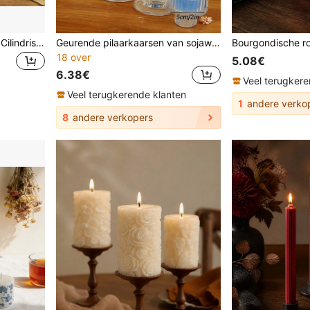
Ice Mist Mat Gematteerde Cilindrische Kaars 7,5*10cm Handgemaakt Gegoten Gemengde Was Vintage Verweerde Textuur Pilaarkaars 9 Kleuren Beschikbaar Rood Wit Roze Blauw Paars Oranje Groen Ivoor Grijs Bruiloft Kaarslicht Diner Date Verjaardagsfeest Kerstmis Woondecoratie
Geurende pilaarkaarsen van sojawas, set geribbelde pilaarkaarsen, elegante geribbelde moderne woondecoratie, geschikt voor badkamer en woonkamer (lichtblauw), Valentijnsdagdecoratie, Ramadan-decoratieset, feestkaarsen, geschikt als cadeau voor vrouwen, vriendinnen en als wintergeschenk.
18 over
5.08€
6.38€
Veel terugkere
Veel terugkerende klanten
1
andere verko
8
andere verkopers