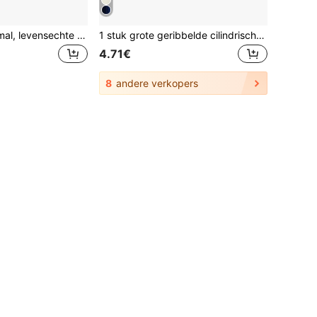
Reliëf harsbloemmal, levensechte gedroogde bloemblaadjes voor scrapbooking, doe-het-zelf kaarsaccessoires, sieraden maken
1 stuk grote geribbelde cilindrische pilaarkaars, 1,97 inch diameter, 1,97 inch-7,87 inch hoogte, handgemaakte geurkaars van sojawax, rookvrije decoratie voor thuis en slaapkamer, tafelornament voor bruiloftsdiner, cadeau voor dames het hele jaar door
4.71€
8
andere verkopers