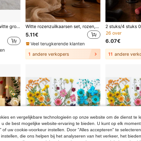
1 stuk/3 stuks blauwe en witte grote keramische pilaarkaarsen, kleurrijke decoratieve pilaarkaarsen, pilaarkaarsen met een diameter van 1,97 inch, rookvrije sojawas kaarsen, kaarsdecoratie, kaarsdecoratieset, geschikt voor huisdecoratie, slaapkamerdecoratie, feestdagdecoratie
Witte rozenzuilkaarsen set, rozen, vlinder en kleine chrysantemum ontwerp zuilkaarsen, gemaakt van sojawax, geen zwarte rook, geurkaarsen inbegrepen, Halloween, Kerstmis, huisdecoratie kaarsen centrum, feestdecoratie, geschikt als cadeau, geschenken
26 over
5.11€
6.07€
Veel terugkerende klanten
ten
1
andere verkopers
11
andere verk
ies en vergelijkbare technologieën op onze website om de dienst te l
u de best mogelijke website-ervaring te bieden. U kunt op elk moment 
" of uw cookie-voorkeur instellen. Door "Alles accepteren" te selecteren,
 instellen, die ons helpen bij het analyseren van het verkeer, het bied