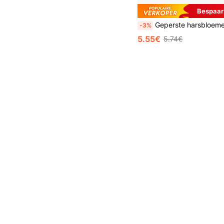
Bespaar
Geperste harsbloemen in een mal, realistische gedroogde bloemen en bladeren voor scrapbooking, doe-het-zelf kaarsenaccessoires en sieraden. Alle verschillende echte geperste gedroogde bloemen zitten in een transparante vacuümverpakking om de harsbloemen tijdens het transport te beschermen. Houd er rekening mee dat, aangezien het kunstplanten zijn, de vorm en kleur van de bloemen enigszins kunnen afwijken van de afbeeldingen. (Bewerkt en geen risico op ongedierte) Vanwege seizoensgebonden factoren
-3%
5.55€
5.74€