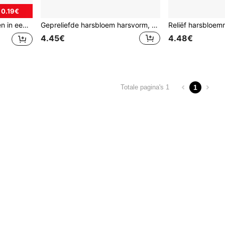
 0.19€
 kan het voorkomen dat bepaalde bloemsoorten tijdelijk niet op voorraad zijn. Deze worden dan zonder voorafgaande kennisgeving vervangen door dezelfde maat of kleur.
Gepreliefde harsbloem harsvorm, realistische gedroogde bloemblaadjes voor scrapbooking DIY kaarsaccessoires sieraden maken.
4.45€
4.48€
1
Totale pagina's 1