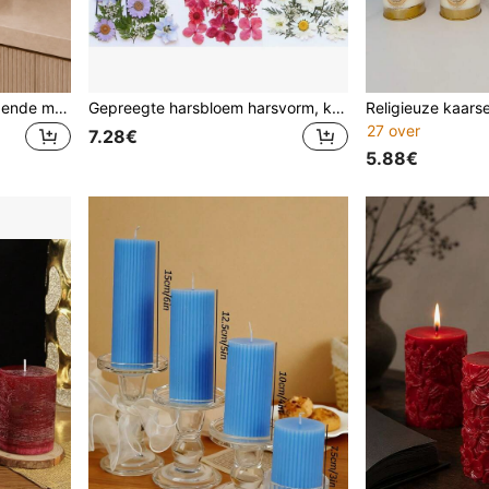
5/3 stuks/1 set witte glanzende minimalistische rookvrije, geurloze, druppelvrije kaarsen, geschikt voor huisdecoratie, woonkamer, slaapkamer, eettafel, entreebalie, bruiloftscène-arrangement, tafelstuk, feestdagen of bedankcadeaus, uitstekende huis- en slaapkamerdecoratie, bruiloftsdecoratie, feestcadeaus, Ramadan-cadeaus, Valentijnsdagcadeaus, sfeer voor kaarslichtdiner
Gepreegte harsbloem harsvorm, kunstmatige gedroogde bloemblaadjes voor scrapbooking DIY kaarsaccessoires sieraden maken
27 over
7.28€
5.88€