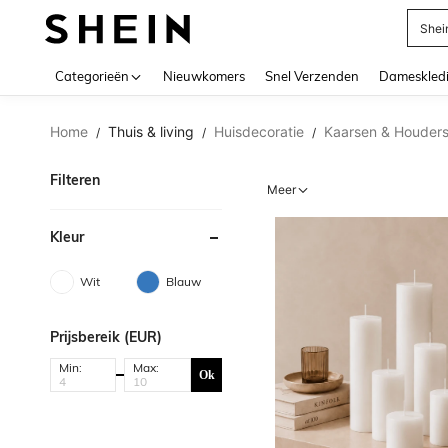
Biki
Use up 
Categorieën
Nieuwkomers
Snel Verzenden
Dameskled
Home
Thuis & living
Huisdecoratie
Kaarsen & Houder
/
/
/
Filteren
Meer
Kleur
Wit
Blauw
Prijsbereik (EUR)
Min:
Max:
Ok