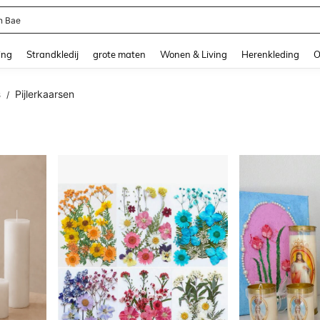
ni Dames
and down arrow keys to navigate search Recente zoekopdracht and Zoeken en Vi
ing
Strandkledij
grote maten
Wonen & Living
Herenkleding
O
s
Pijlerkaarsen
/