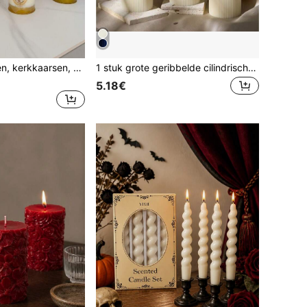
Religieuze kaarsen, kerkkaarsen, gepersonaliseerde kaarsen, kunnen 1 dag/3 dagen/5 dagen/7 dagen branden
1 stuk grote geribbelde cilindrische pilaarkaars, 1,97" diameter, 1,97"-7,87" hoogte, handgemaakte geurkaars van sojawax, rookvrije decoratie voor thuis en slaapkamer, tafelstuk voor bruiloftsdiner, cadeau voor vrouwen het hele jaar door
5.18€