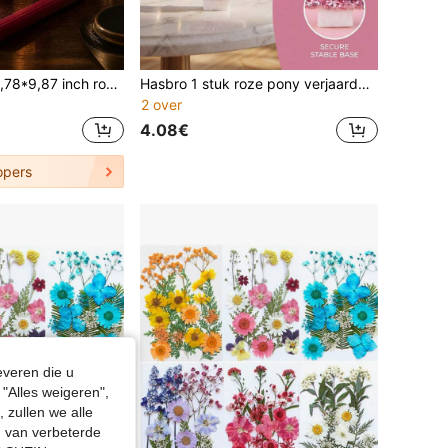
2 stuks/4 stuks 0,78*9,87 inch rode lange kaarsen in de vorm van een tandwiel met stekels, rookvrije sojawax, geschikt voor huisdecoratie, slaapkamerinrichting, feestdagenversiering, feestdecoratie en fotorekwisieten, creëert een romantische sfeer
Hasbro 1 stuk roze pony verjaardagsnummerkaars, feestartikel, handgemaakte kaarsdecoratie, verjaardagsdecoratie, jubileumnummerkaars, geschikt voor elke feestelijke viering
2 over
4.08€
opers
everen die u
"Alles weigeren",
 zullen we alle
en van verbeterde