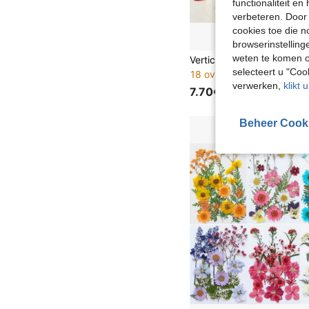
functionaliteit e
verbeteren. Door 
cookies toe die n
browserinstelling
weten te komen o
selecteert u "Co
18 over
verwerken,
klikt 
7.70€
Beheer Cook