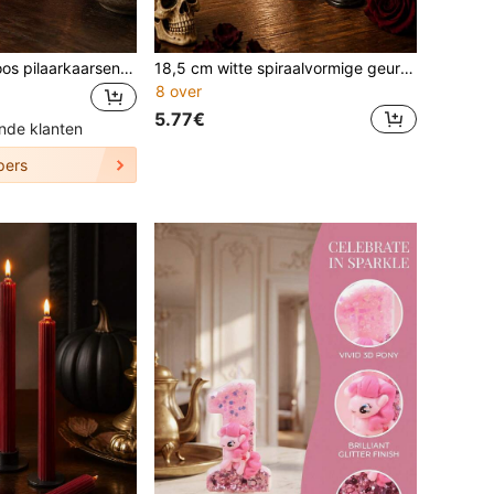
Bourgondische roos pilaarkaarsenset, roos, vlinder en chrysantentontwerp pilaarkaarsen, gemaakt van sojawax, geen zwarte rook, geurkaarsen inbegrepen, Halloween, Kerstmis, huisdecoratie kaarsencentrum, geschikt als cadeau, cadeau
18,5 cm witte spiraalvormige geurkaarsen set. Gemaakt van sojawasmengsel met geschenkdoos, Halloween woondecoratie kaarsen, deze rookvrije sojawaskaarsen zijn perfect voor woondecoratie, slaapkamerdecoratie, vakantie decoratie, feestdecoratie en fotorekwisieten. Ze creëren een romantische sfeer,
8 over
5.77€
nde klanten
pers