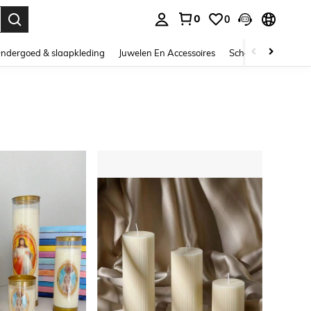
0
0
nden. Press Enter to select.
ndergoed & slaapkleding
Juwelen En Accessoires
Schoonheid & gezo