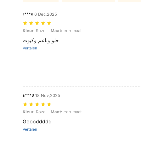
r***e
6 Dec,2025
Kleur: Roze, Maat: een maat
Kleur:
Roze
Maat:
een maat
حلو وناعم وكيوت
Vertalen
s***3
18 Nov,2025
Kleur: Roze, Maat: een maat
Kleur:
Roze
Maat:
een maat
Goooddddd
Vertalen