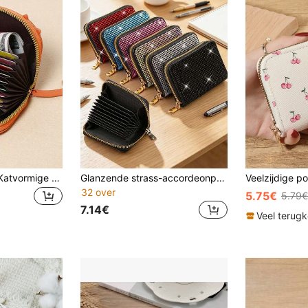
1/2 stuks Cartoon Katvormige Portemonnee, Damesportemonnee met Meerdere Kaartvakken, Schattig & Modieus Muntzakje van Kunstleer, Kaarthouder in de vorm van een Kat, Compact & Draagbaar, Ontwerp met Meerdere Vakken, Verkrijgbaar in Diverse Kleuren, Klein Cadeautje voor Familie, Vrienden en Geliefden (Kleur Ritssluiting Willekeurig)
Glanzende strass-accordeonpasjeshouder, creditcardportemonnee met rits, stijlvolle portemonnee, pasjesorganizer met meerdere vakken voor dames, sprankelende bling-pasjeshouder voor bankkaarten en ID-kaarten, must-have voor terug naar school en reizen, unieke lerarentagcadeaus, verjaardagscadeaus, vakantiecadeaus, feestcadeaus, vakantiecadeaus, bruiloftcadeaus, terug naar schoolcadeaus
32 over
5.75€
5.79€
7.14€
Veel terug