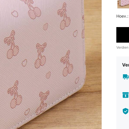
Hoev.:
Verdien
Ve