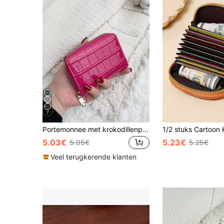
7
Portemonnee met krokodillenprint, ritssluiting met steenreliëf, kleine kaarthouder, kaartorganizer voor meerdere kaarten, lichtgewicht, meerlaags, draagbaar, ID-kaarthouder, modern, modieus, voor een jubileum, Valentijnsdag, verjaardagscadeau, cadeau voor meisjes, voor dames, damestas, schoolspullen, voor school, studentenkamer & terug naar school, cadeautas, felroze schoolspullen, cadeaus voor leraren, terug naar school, kaarthouder, portemonnee, visitekaarthouder, creditcardhouder, kaarthouder voor dames, mini-portemonnee, portemonnee, kaarthouder
5.03€
5.23€
5.05€
5.25€
Veel terugkerende klanten