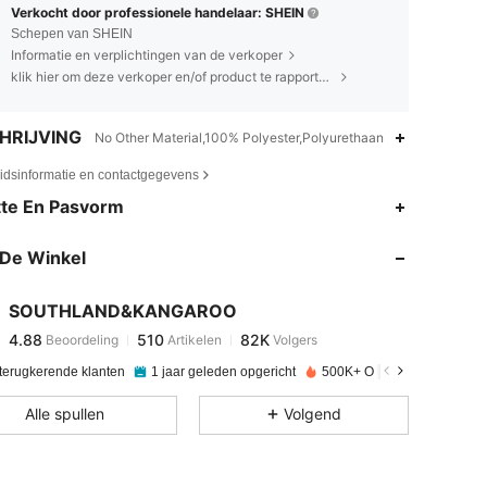
Verkocht door professionele handelaar: SHEIN
Schepen van SHEIN
Informatie en verplichtingen van de verkoper
klik hier om deze verkoper en/of product te rapporteren.
HRIJVING
No Other Material,100% Polyester,Polyurethaan
eidsinformatie en contactgegevens
4.88
510
82K
te En Pasvorm
De Winkel
4.88
510
82K
SOUTHLAND&KANGAROO
4.88
510
82K
Beoordeling
Artikelen
Volgers
a***3
betaalde
1 dag geleden
 terugkerende klanten
1 jaar geleden opgericht
500K+ Onlangs verkocht
4.88
510
82K
Alle spullen
Volgend
4.88
510
82K