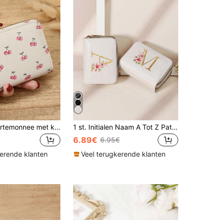
Veelzijdige portemonnee met kersenpatroon, kaarthouder, multi-kaart organizer voor het opbergen van creditcards, lichtgewicht minimalistisch, mode, modern, zakelijk, voor een jubileum, voor Kerstmis, op Valentijnsdag, als verjaardagscadeau, als cadeau, voor geliefden, voor vrouwen, voor meisjes, voor dames, voor vrouwen, schoolbenodigdheden voor op school, in de slaapzaal en terug naar school
1 st. Initialen Naam A Tot Z Patroon Dubbele Ritssluiting Veelzijdige Munten Portemonnee Letter Grafische Multi-Kaart Kaart Organizer Voor Opslag Kaarten Schoolbenodigdheden Voor School Slaapzaal Kerstcadeau Thanksgiving Kaarthouder Portemonnee Visitekaartjeshouder Creditcardhouder Vrouwen Voor Vrouwen Portemonnee Mini Portemonnee Portemonnee Kaarthouder
6.89€
6.95€
kerende klanten
Veel terugkerende klanten