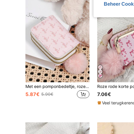
Beheer Cook
Met een pomponbedeltje, roze strik met liefdespatroon, veelzijdige portemonnee met dubbele ritssluiting, kaarthouder voor meerdere kaarten en creditcards.
5.87€
7.06€
5.90€
Veel terugkeren