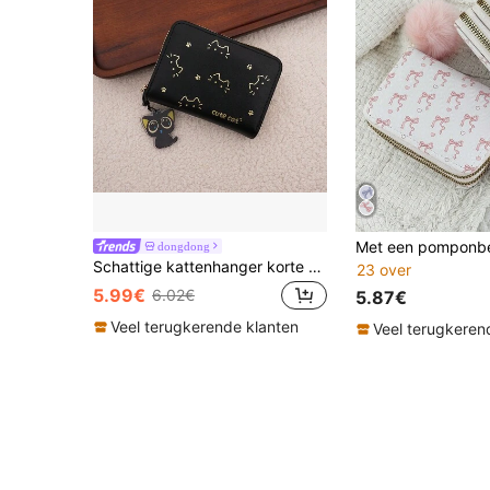
dongdong
Schattige kattenhanger korte damesportemonnee PU opvouwbare accordeon kaarthouder Europese en Amerikaanse stijl voor damesportemonnee mini portemonnee kleine portemonnee schattige portemonnee kaarthouder leuke spulletjes
23 over
5.99€
6.02€
5.87€
Veel terugkerende klanten
Veel terugkeren