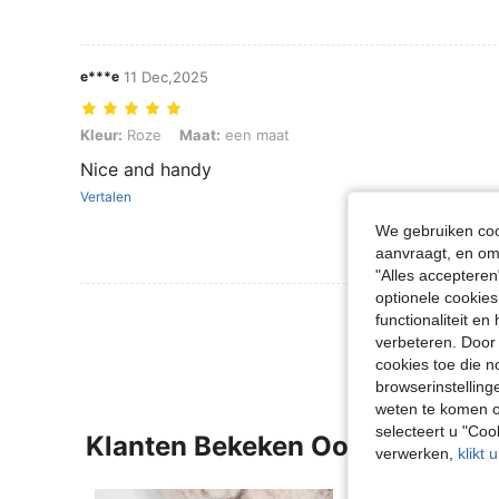
e***e
11 Dec,2025
Kleur: Roze, Maat: een maat
Kleur:
Roze
Maat:
een maat
Nice and handy
Vertalen
We gebruiken cook
aanvraagt, en om 
"Alles accepteren
optionele cookies
Meer Beoordeling
functionaliteit e
verbeteren. Door 
cookies toe die n
browserinstelling
weten te komen o
selecteert u "Co
Klanten Bekeken Ook
verwerken,
klikt 