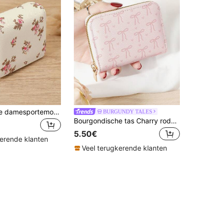
Hoogwaardige damesportemonnee, met meerdere kaartsleuven, ritssluiting en duurzame, krasbestendige metalen details. Compact en draagbaar, geschikt voor creditcards en contant geld. Perfect reisgeschenk voor je vriendin, moeder, lerares of geliefde. Ideaal voor op reis, werk, winkelen en school. Modieus en praktisch, geschikt voor school, kantoor en buitenactiviteiten.
BURGUNDY TALES
Bourgondische tas Charry rode tas Wijnrode tas Flip Cover Ritssluiting Kleine portemonnee Muntvakje Kleine Bifold Slanke damesportemonnee Dun lichtgewicht Multi Layer Draagbare ID-kaart Creditcard Malist Mode Modern Zakelijk Voor jubileum Voor Kerstmis Op Valentijnsdag Voor verjaardagscadeau Voor cadeau voor geliefde Voor meisjes Voor dame Voor vrouw Tas Schoolbenodigdheden Voor school Slaapzaal & terug naar school Voor vrouwen Portemonnee Mini portemonnee Portemonnee Kaarthouder
5.50€
kerende klanten
Veel terugkerende klanten