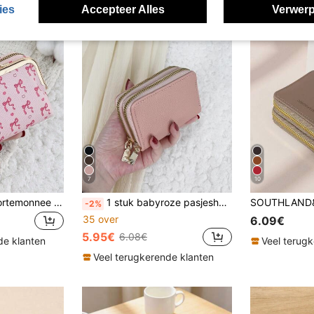
ies
Accepteer Alles
Verwerp
7
10
Roze rode korte portemonnee voor dames met pompon hanger, PU-leren ritsmuntenportemonnee, multifunctionele kaarthouder met grote capaciteit, lichtgewicht modieuze zakelijke casual portemonnee, cadeau voor de dag van de leraar, jubileum- en verjaardagscadeau voor dames en kantoorpersoneel
1 stuk babyroze pasjeshouder opbergtas, kleine portemonnee met dubbele rits, muntentas, lichtgewicht draagbare pasjeshouder voor dagelijks winkelen, school en reizen voor mannen, ID-kaarthouder, cadeau voor witteboordmannen voor vakantie, jubileum en verjaardag, cadeauaccessoire, cadeau voor leraren, pasjeshouder, portemonnee, visitekaarthouder, creditcardhouder, damesportemonnee, miniportemonnee, portemonnee pasjeshouder
-2%
35 over
6.09€
5.95€
6.08€
de klanten
Veel terug
Veel terugkerende klanten