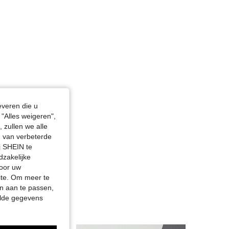
everen die u
"Alles weigeren",
 zullen we alle
en van verbeterde
j SHEIN te
dzakelijke
door uw
site. Om meer te
n aan te passen,
elde gegevens