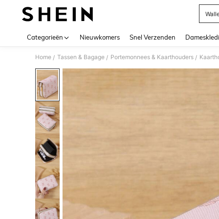
Wall
Use up 
Categorieën
Nieuwkomers
Snel Verzenden
Dameskled
Home
Tassen & Bagage
Portemonnees & Kaarthouders
Kaarth
/
/
/