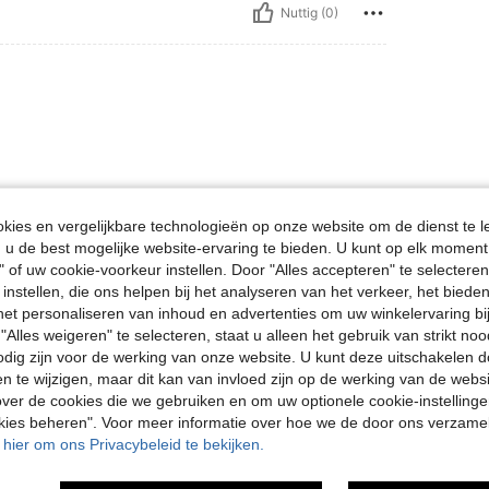
Nuttig (0)
ies en vergelijkbare technologieën op onze website om de dienst te l
Nuttig (0)
u de best mogelijke website-ervaring te bieden. U kunt op elk moment 
" of uw cookie-voorkeur instellen. Door "Alles accepteren" te selecteren,
 instellen, die ons helpen bij het analyseren van het verkeer, het bied
en Bekijken
n het personaliseren van inhoud en advertenties om uw winkelervaring bi
"Alles weigeren" te selecteren, staat u alleen het gebruik van strikt noo
odig zijn voor de werking van onze website. U kunt deze uitschakelen 
en te wijzigen, maar dit kan van invloed zijn op de werking van de web
ver de cookies die we gebruiken en om uw optionele cookie-instellinge
okies beheren". Voor meer informatie over hoe we de door ons verzam
u hier om ons Privacybeleid te bekijken.