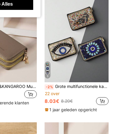
 Alles
5
SOUTHLAND&KANGAROO Multifunctionele muntenportemonnee met dubbele rits, kaarthouder met letterpatroon, opbergtas voor kaarten met meerdere vakken, kan creditcards en andere schoolbenodigdheden opbergen, geschikt voor gebruik in studentenkamers, damesportemonnee, mini-portemonnee, clutch kaarthouder
Grote multifunctionele kaarthouder portemonnee in Boheemse stijl met onder andere een geldboom, pauwenoog en andere creatieve cadeau-ideeën, perfect voor jezelf of vrienden. Ideaal voor dames: mini portemonnee, kleine portemonnee, portemonneetje voor dames.
-2%
22 over
8.03€
8.20€
kerende klanten
1 jaar geleden opgericht