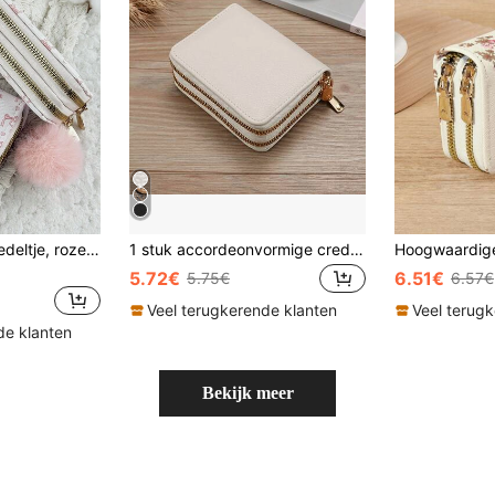
Met een pomponbedeltje, roze strik met liefdespatroon, veelzijdige portemonnee met dubbele ritssluiting, kaarthouder voor meerdere kaarten, kaartorganizer voor creditcards, lichtgewicht, minimalistisch, modieus, modern, zakelijk, voor een jubileum, voor Kerstmis, op Valentijnsdag, als verjaardagscadeau, als cadeau voor een geliefde, voor vrouwen, voor meisjes, voor dames, voor meisjes, schooltas voor school, studentenkamer en terug naar school.
1 stuk accordeonvormige creditcardhouder/portemonnee, unisex portemonnee met ritssluiting, geschikt voor dagelijkse boodschappen, schoolreizen, als cadeau voor geliefde, dame, meisje, vrouw, ook voor studentenkamers en schoolspullen
5.72€
6.51€
5.75€
6.57€
Veel terugkerende klanten
Veel terug
de klanten
Bekijk meer