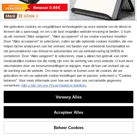
Bespaar 0.66€
GZdde
Eagle Visitekaarthouder bureaublad
visitekaartopbergdoos met drukkno
12 over
We gebruiken cookies en vergelijkbare technologieën op onze website om de dienst te
pstijl kan 350 kaarten opslaan A-Z i
leveren die u aanvraagt, en om u de best mogelijke website-ervaring te bieden. U kunt
8
ndexlabel visitekaartorganizerdoos
.81€
-6%
9.47€
op elk moment "Alles weigeren", "Alles accepteren" of uw cookie-voorkeur instellen.
zwart
Door "Alles accepteren" te selecteren, zullen we alle optionele cookies instellen, die ons
helpen bij het analyseren van het verkeer, het bieden van verbeterde functionaliteit en
1pc effen kleur holle visitekaartjesh
ouder, eenvoudige multifunctionele
het personaliseren van inhoud en advertenties om uw winkelervaring bij SHEIN te
4
.48€
desktop kaarthouder voor kantoor
verbeteren. Door "Alles weigeren" te selecteren, staat u alleen het gebruik van strikt
noodzakelijke cookies toe die nodig zijn voor de werking van onze website. U kunt deze
uitschakelen door uw browserinstellingen te wijzigen, maar dit kan van invloed zijn op
de werking van de website. Om meer te weten te komen over de cookies die we
gebruiken en om uw optionele cookie-instellingen aan te passen, selecteert u "Cookies
beheren". Voor meer informatie over hoe we de door ons verzamelde gegevens
verwerken,
klikt u hier om ons Privacybeleid te bekijken.
Verwerp Alles
Accepteer Alles
Beheer Cookies
TOEVOEGEN AAN WINKELWAGEN
IJzeren lineaire metalen visitekaart
Schattige zachte kanten klein
NEW
houder, bureaubladopbergdoos voo