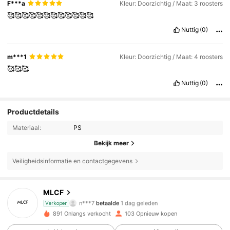
F***a
Kleur: Doorzichtig / Maat: 3 roosters
🥰🥰🥰🥰🥰🥰🥰🥰🥰🥰🥰🥰
Nuttig
(0)
m***1
Kleur: Doorzichtig / Maat: 4 roosters
🥰🥰🥰
Nuttig
(0)
Productdetails
Materiaal:
PS
Bekijk meer
Veiligheidsinformatie en contactgegevens
MLCF
36 Volgers
4.82
n***7
betaalde
1 dag geleden
Verkoper
891 Onlangs verkocht
103 Opnieuw kopen
36 Volgers
4.82