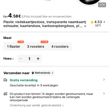
1/14
4
.58€
Van
Prijs inclusief btw en invoerrechten
Plastic visitekaartjesdoos, transparante naamkaartj
4.53
eshouder, kaartendoos, kantooropbergdoos, pl
(47)
aknotitiehouder, bureauaccessoires, kantoorbe
nodigdheden, kantoordecoratie
Maat
2 left
24 left
1 Raster
3 roosters
4 roosters
Hoev.:
Verzenden naar
Netherlands
Gratis verzending
Geschatte levertijd:
4-9 werkdagen
Dit product kan binnen 14 dagen worden geretourneerd, maar
kan niet worden geretourneerd tijdens de verlengde
retourperiode
Onderhevig aan eerlijk gebruiksbeleid