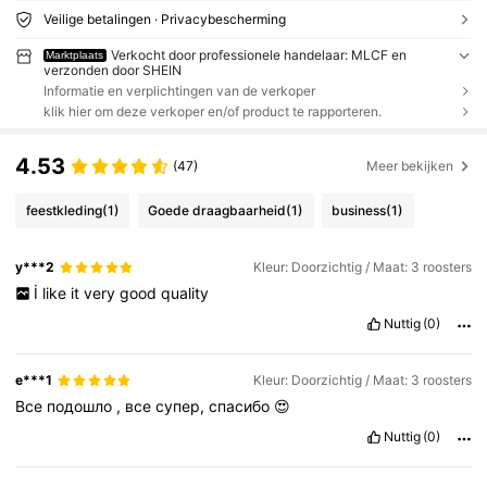
Veilige betalingen · Privacybescherming
Verkocht door professionele handelaar: MLCF en
Marktplaats
verzonden door SHEIN
Informatie en verplichtingen van de verkoper
klik hier om deze verkoper en/of product te rapporteren.
4.53
(47)
Meer bekijken
feestkleding
(1)
Goede draagbaarheid
(1)
business
(1)
y***2
Kleur: Doorzichtig / Maat: 3 roosters
İ
like
it
very
good
quality
Nuttig
(0)
e***1
Kleur: Doorzichtig / Maat: 3 roosters
Все
подошло
,
все
супер,
спасибо
😍
Nuttig
(0)