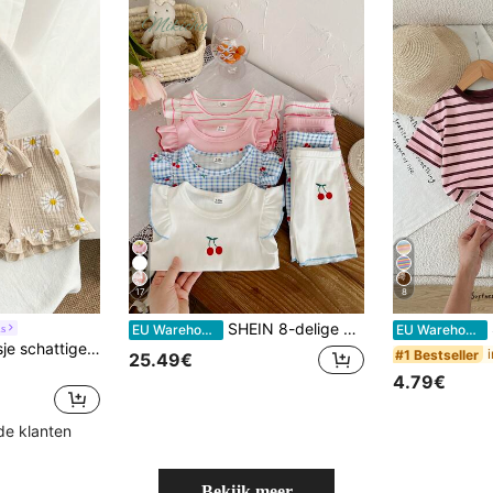
17
8
SHEIN 8-delige baby meisje 0-3 jaar oud roze en witte zomer schattige familie matching casual effen gebreide asymmetrische geribbelde vest T-shirt top en shorts set
SH
s
EU Warehouse
EU Warehouse
2-delige baby meisje schattige print strik camisole & short set, dunne zomerse casual
#1 Bestseller
25.49€
4.79€
de klanten
Bekijk meer