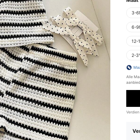
Maat
3-6
6-9
12-
2-3
Maa
Alle Ma
aanbied
Verdien
Ve