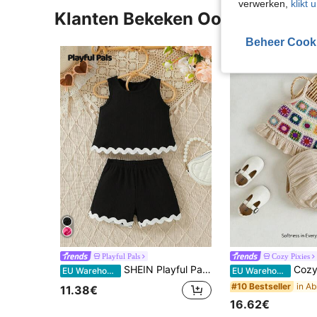
verwerken,
klikt 
Klanten Bekeken Ook
Beheer Cook
Playful Pals
Cozy Pixies
SHEIN Playful Pals Vakantie kleurblok tanktop en short voor babymeisjes, set met geweven riem, geschikt voor de zomer
Cozy Pixies Babymeisje kleurrijke gehaakte tape splitsen hemdje en kor
EU Warehouse
EU Warehouse
#10 Bestseller
11.38€
16.62€