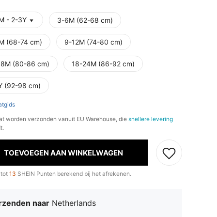
M - 2-3Y
3-6M (62-68 cm)
M (68-74 cm)
9-12M (74-80 cm)
18M (80-86 cm)
18-24M (86-92 cm)
Y (92-98 cm)
tgids
at worden verzonden vanuit EU Warehouse, die
snellere levering
t.
TOEVOEGEN AAN WINKELWAGEN
 tot
13
SHEIN Punten berekend bij het afrekenen.
rzenden naar
Netherlands