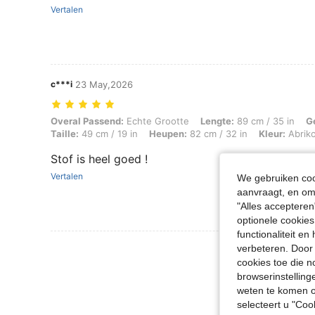
Vertalen
c***i
23 May,2026
Overal Passend: Echte Grootte, Lengte: 89 cm / 35 in, Gewicht: 13 kg 
Overal Passend:
Echte Grootte
Lengte:
89 cm / 35 in
G
Taille:
49 cm / 19 in
Heupen:
82 cm / 32 in
Kleur:
Abrik
Stof is heel goed !
Vertalen
We gebruiken cook
aanvraagt, en om 
"Alles accepteren
optionele cookies
functionaliteit e
Meer Beoordeling
verbeteren. Door 
cookies toe die n
browserinstelling
weten te komen o
selecteert u "Co