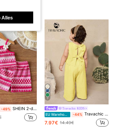
 Alles
7
SHEIN 2-delige set voor baby meisjes met mouwloze gebreide jacquard gestreepte top & short met elastische taille, schattige felroze zomeroutfit voor vakantie en uitjes in de zomer
Travachic KIDS
-49%
Travachic KIDS Schattig mouwloos topje en broekje met golvend patroon voor baby meisjes, zomer
EU Warehouse
-44%
€
7.97€
14.49€