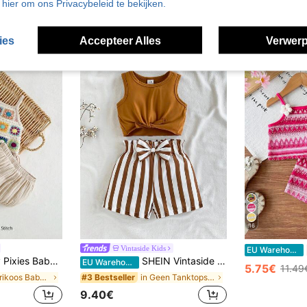
u hier om ons Privacybeleid te bekijken.
ies
Accepteer Alles
Verwerp
16
Vintaside Kids
EU Warehouse
te broek met ruches in abrikoos, schattig bloemenknopontwerp, 2 stuks, geschikt voor zomerhuiskleding of vakantiereizen, Koreaanse en Japanse stijl Casual
SHEIN Vintaside Kids Set van zomertanktop met knoopzoom voor babymeisjes en gestreepte short met paperbag-taille en riem
EU Warehouse
5.75€
11.49
in Abrikoos Babymeisjessets
in Geen Tanktops voor babymeisjes
#3 Bestseller
9.40€