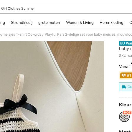
 Girl Clothes Summer
and down arrow keys to navigate search Recente zoekopdracht and Zoeken en Vi
ing
Strandkledij
grote maten
Wonen & Living
Herenkleding
O
ymeisjes T-shirt Co-ords
/
EU Wa
baby m
camiso
SKU: s
en sch
Vanaf
PR
#1
Gr
Kleur