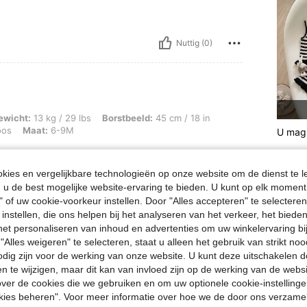
Nuttig (0)
/ 29 lbs, Borstbeeld: 45 cm / 18 in, Taille: 49 cm / 19 in, Heupen: 82 cm / 32 in,
ewicht:
13 kg / 29 lbs
Borstbeeld:
45 cm / 18 in
oos
Maat:
6-9M
U mag 
ies en vergelijkbare technologieën op onze website om de dienst te l
u de best mogelijke website-ervaring te bieden. U kunt op elk moment 
" of uw cookie-voorkeur instellen. Door "Alles accepteren" te selecteren,
Nuttig (0)
 instellen, die ons helpen bij het analyseren van het verkeer, het bied
n het personaliseren van inhoud en advertenties om uw winkelervaring bi
en Bekijken
"Alles weigeren" te selecteren, staat u alleen het gebruik van strikt noo
odig zijn voor de werking van onze website. U kunt deze uitschakelen 
en te wijzigen, maar dit kan van invloed zijn op de werking van de web
ver de cookies die we gebruiken en om uw optionele cookie-instellinge
okies beheren". Voor meer informatie over hoe we de door ons verzam