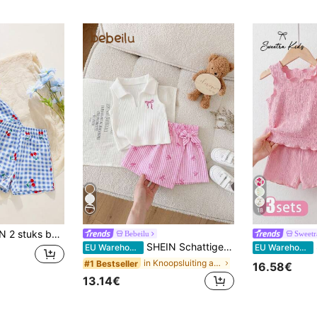
18
e vakantie blauw en wit gestreepte strik decor camisole top + short set zomer kersen outfit klein meisje bijpassende set
Bebeilu
Sweetr
SHEIN Schattige zomerse casual gebreide witte poloshirt & gestreepte strik elastische taille short set voor baby meisjes
SHE
EU Warehouse
EU Warehouse
in Knoopsluiting aan de voorkant Babymeisjes T-shi
#1 Bestseller
16.58€
13.14€