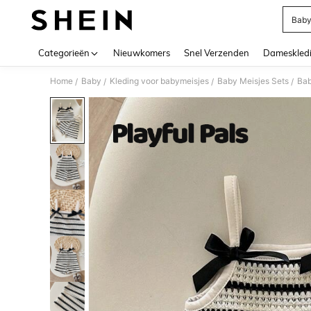
Baby
Use up 
Categorieën
Nieuwkomers
Snel Verzenden
Dameskled
Home
Baby
Kleding voor babymeisjes
Baby Meisjes Sets
Bab
/
/
/
/