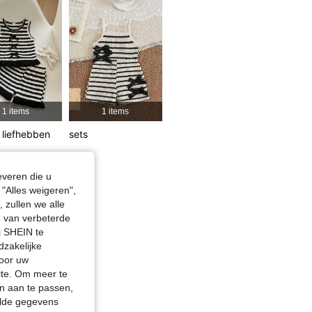
4.87
5.8K
412K
4.87
5.8K
412K
4.87
5.8K
412K
1 items
1 items
 Kleur: Abrikoos, Maat: 6-9M
liefhebben
sets
everen die u
"Alles weigeren",
 zullen we alle
en van verbeterde
j SHEIN te
dzakelijke
door uw
site. Om meer te
n aan te passen,
elde gegevens