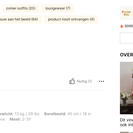
zomer outfits (20)
loungewear (7)
rouw aan het beeld (64)
product nooit ontvangen (4)
999K
OVER
Nuttig (1)
/ 29 lbs, Borstbeeld: 45 cm / 18 in, Taille: 49 cm / 19 in, Heupen: 82 cm / 32 in, 
ewicht:
13 kg / 29 lbs
Borstbeeld:
45 cm / 18 in
oos
Maat:
2-3Y
Dit vi
ook in