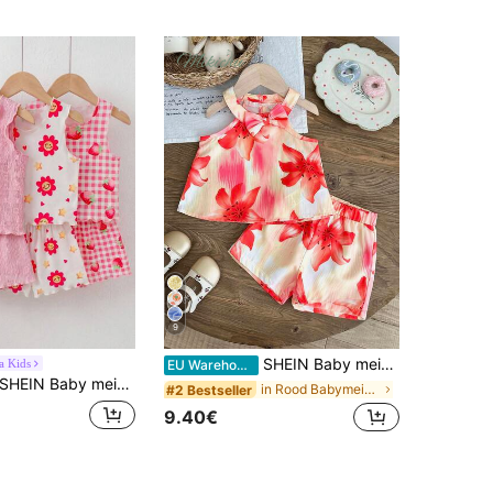
9
SHEIN Baby meisjesoutfits 6 maanden-3 jaar 2 stuks/set Beige Zomer Schattig Vakantie Elegant Mouwloos Gevouwen Bloemprint Top En Shorts Casual Losse Set
a Kids
EU Warehouse
IN Baby meisje baby peuter 0-3 jaar 3-delige set casual dagelijks all-match vakantie zachte golfpatroon gebreide stof, gezicht bloem, geruite aardbei all-over print mouwloze top tanktop en shorts 3-delige set, verfrissend en comfortabel, dagelijks spelen, veelzijdige multi-delige set
in Rood Babymeisjessets
#2 Bestseller
9.40€