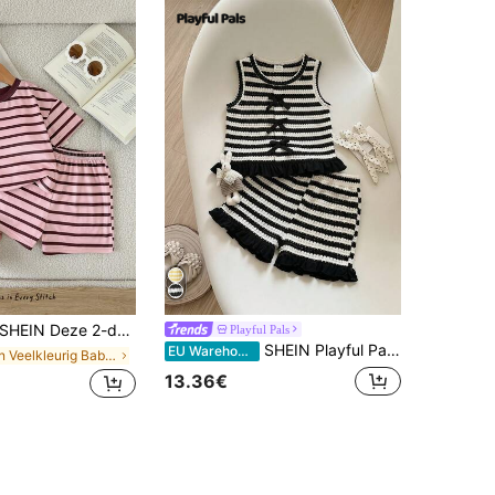
EIN Deze 2-delige baby meisje casual, minimalistische, comfortabele en schattige set heeft een getextureerde stof en decoratieve patches, inclusief een tanktop en een rechte broek, perfect voor lente- en zomerkleding.
Playful Pals
SHEIN Playful Pals 2-delige baby meisje zwart-wit gestreepte zomer schattige familie matching outfit chique gebreide gehaakte tanktop met strik & ruche zoom short set
EU Warehouse
in Veelkleurig Babymeisjessets
13.36€