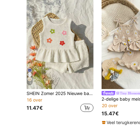
13
SHEIN Zomer 2025 Nieuwe baby meisjes top zonder mouwen met geborduurde bloemenprint en effen textuur, gebreide stof, + comfortabele wijde shorts set
Tiny BIossom
16 over
20 over
11.47€
15.47€
Veel terugkeren