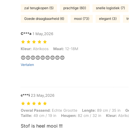
zal terugkopen (5)
prachtige (60)
snelle logistiek (7)
Goede draagbaarheid (6)
mooi (73)
elegant (3)
t
C***a
1 May,2026
Kleur: Abrikoos, Maat: 12-18M
Kleur:
Abrikoos
Maat:
12-18M
😍😍😍😍😍😍😍😍😍
Vertalen
c***i
23 May,2026
Overal Passend: Echte Grootte, Lengte: 89 cm / 35 in, Gewicht: 13 kg 
Overal Passend:
Echte Grootte
Lengte:
89 cm / 35 in
G
Taille:
49 cm / 19 in
Heupen:
82 cm / 32 in
Kleur:
Abrik
Stof is heel mooi !!!