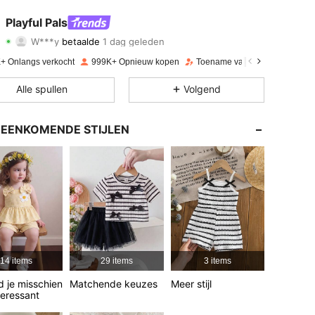
Playful Pals
4.87
5.8K
412K
W***y
betaalde
1 dag geleden
+ Onlangs verkocht
999K+ Opnieuw kopen
Toename van volgers 17%
4.87
5.8K
412K
Alle spullen
Volgend
4.87
5.8K
412K
EENKOMENDE STIJLEN
4.87
5.8K
412K
4.87
5.8K
412K
4.87
5.8K
412K
14 items
29 items
3 items
Kleur: Abrikoos, Maat: 2-3Y
4.87
5.8K
412K
nd je misschien
Matchende keuzes
Meer stijl
teressant