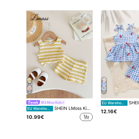
4
23
SHEIN 2 stuks baby meisje pasgeboren 0-3 jaar schattig
LMoss Kids
EU Warehouse
SHEIN LMoss Kids Casual zomerse schattige gestreepte tanktop en elastische taille shorts set voor babymeisjes
EU Warehouse
12.16€
10.99€