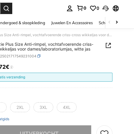
0
0
nden. Press Enter to select.
ndergoed & slaapkleding
Juwelen En Accessoires
Schoonheid & gezo
Scrubzie Plus Size Anti-rimpel, vochtafvoerende criss-cross wikkeljas voor dames/laboratoriumjas, witte jas
ie Plus Size Anti-rimpel, vochtafvoerende criss-
wikkeljas voor dames/laboratoriumjas, witte jas
z25021717549231004
.72€
ICE AND AVAILABILITY
atis verzending
L
2XL
3XL
4XL
tgids
it product is uitverkocht.
UITVERKOCHT