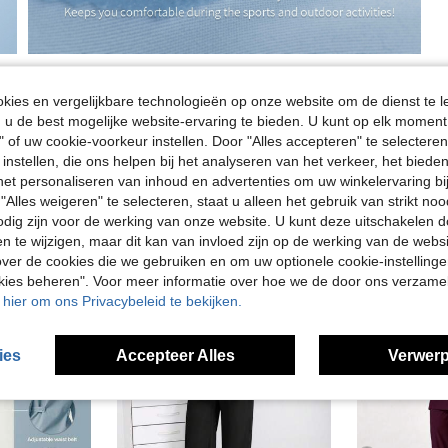
ies en vergelijkbare technologieën op onze website om de dienst te l
u de best mogelijke website-ervaring te bieden. U kunt op elk moment 
" of uw cookie-voorkeur instellen. Door "Alles accepteren" te selecteren,
 instellen, die ons helpen bij het analyseren van het verkeer, het bied
n het personaliseren van inhoud en advertenties om uw winkelervaring bi
"Alles weigeren" te selecteren, staat u alleen het gebruik van strikt noo
odig zijn voor de werking van onze website. U kunt deze uitschakelen 
en te wijzigen, maar dit kan van invloed zijn op de werking van de web
ver de cookies die we gebruiken en om uw optionele cookie-instellinge
okies beheren". Voor meer informatie over hoe we de door ons verzam
u hier om ons Privacybeleid te bekijken.
ies
Accepteer Alles
Verwerp