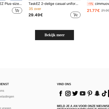
pleegkundige scrub uniform top met korte mouwen, modieus voor de zomer
TaskEZ 2-delige casual uniformset in grote maten met V-hals, tailleverstrakkende top met korte mouwen en broek, schoonmaakuniformset
cimmuovere Plus Size Dames Cas
-1%
35 over
21.77€
21.9
29.49€
Bekijk meer
IENST
VIND ONS
ons
Belastingen
MELD JE A AN VOOR ONZE NIEUWS
e vragen