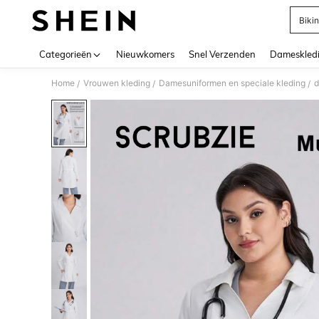
Bikin
Use up 
Categorieën
Nieuwkomers
Snel Verzenden
Dameskled
Home
Vrouwen kleding
Damesuniformen en speciale kleding
d
/
/
/