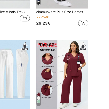
TaskEZ Plus Size V-hals Trekkoord Zak Korte Mouw Top En Elastische Taille Broek Uniform Scrub Set
cimmuovere Plus Size Dames Effen Kleur Zakken Rechte Fit Scrubs Verpleegkundige Scrubs Werkkleding Tandarts Gezondheidszorg Huisdierziekenhuis Laboratorium Broek Zwart Herfst
22 over
26.23€
7