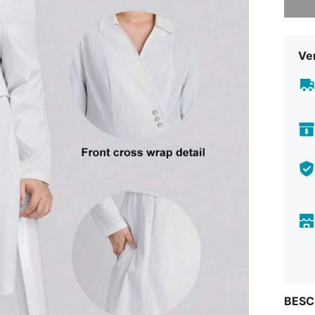
Ve
BESC