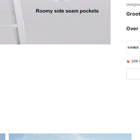
Veiligh
Groot
Over 
16K 