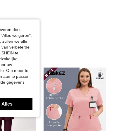
everen die u
"Alles weigeren",
 zullen we alle
en van verbeterde
j SHEIN te
dzakelijke
door uw
site. Om meer te
n aan te passen,
elde gegevens
 Alles