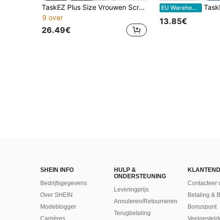
TaskEZ Plus Size Vrouwen Scrubs Scrub Uniform Voorkant Knoop Ziekenhuis Verstelbare Taille Witte Verpleegster Scrubs -Scrubs Scrub Uniform -Vrouwen Scrubs Labjas Kleding 2 Voorzakken + 1 Binnenzak
TaskEZ Plus-size V-hals en ver
EU Warehouse
9 over
13.85€
26.49€
SHEIN INFO
HULP &
KLANTEND
ONDERSTEUNING
Bedrijfsgegevens
Contacteer 
Leveringprijs
Over SHEIN
Betaling & 
Annuleren/Retourneren
Modeblogger
Bonuspunt
Terugbetaling
Carrières
Veelgesteld