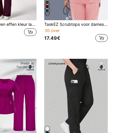
12
TaskEZ Vrouwen effen kleur lange mouwen top en broek verpleegkundige scrub uniform set
TaskEZ Scrubtops voor dames - Scrubtop met sweetheart-halslijn, T-shirt met korte mouwen, V-hals en 2 zakken voor verpleegkundigen
30 over
17.49€