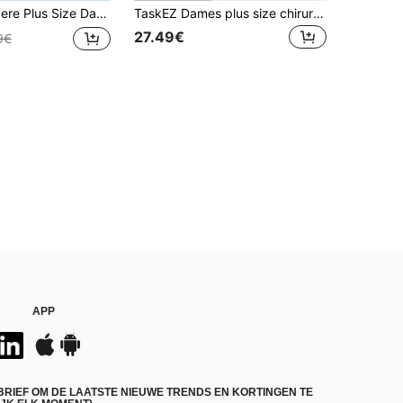
ual/Werk Zes Zakken Elastische Taille Losse Broek Herfst
TaskEZ Dames plus size chirurgische jas top en broek losse tweedelige set
27.49€
9€
APP
BRIEF OM DE LAATSTE NIEUWE TRENDS EN KORTINGEN TE