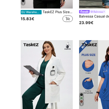
4
TaskEZ Plus Size Uniform Set: Dames Uniform Tops Shirt Kraag Lange Mouw Effen Kleur Dubbele Zak Tops, Dames Scrub Tops, Eenvoudige Casual Schoonmaak Uniform
Balvessa
EU Warehouse
15.83€
23.99€
6