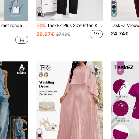
9
TaskEZ Dames top met ronde hals en lange mouwen in effen kleur, bestaande uit een casual broek en een top die perfect is voor dagelijks gebruik.
TaskEZ Plus Size Effen Kleur Lange Mouwen Lange Broek Scrub Uniform Set, Werkkleding Vrouwen Voor Vrouwen Vrouwen Plus Kleding Tweedelige Scrubs Scrub Sets Plus Size Pakken Vrouwen Vrouwenpakken Plus Size Plus Size Vrouwenkleding Plus Size Broeken Vrouwen Plus Kleding Sets Vrouwen Plus Kleding Werk
-2%
24.74€
26.67€
27.49€