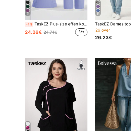
10
13
TaskEZ Plus-size effen korte mouwen en lange broek / verpleegkundige scrub-uniformset
-1%
26 over
24.26€
24.74€
26.23€