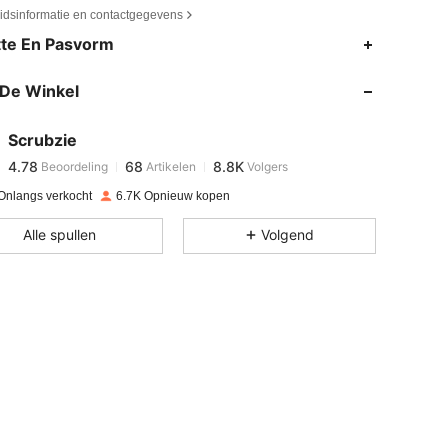
eidsinformatie en contactgegevens
4.78
68
8.8K
te En Pasvorm
De Winkel
4.78
68
8.8K
Scrubzie
4.78
68
8.8K
Beoordeling
Artikelen
Volgers
f***b
betaalde
1 dag geleden
Onlangs verkocht
6.7K Opnieuw kopen
4.78
68
8.8K
Alle spullen
Volgend
4.78
68
8.8K
4.78
68
8.8K
4.78
68
8.8K