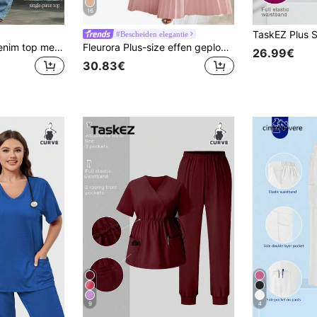
16
#Bescheiden elegantie
Balvessa Casual denim top met halternek in grote maten
Fleurora Plus-size effen geplooide elegante jurk, modieus voor de zomer
26.99€
30.83€
9
4