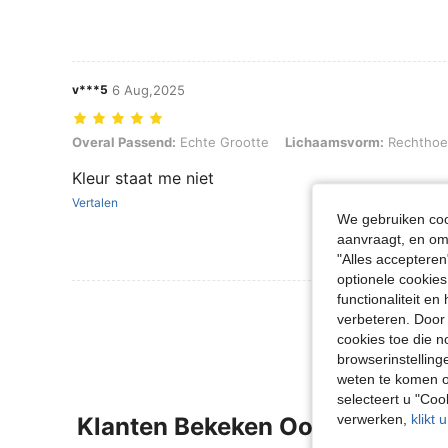
v***5
6 Aug,2025
Overal Passend: Echte Grootte, Lichaamsvorm: Rechthoek, Kleur: G
Overal Passend:
Echte Grootte
Lichaamsvorm:
Rechthoe
Kleur staat me niet
Vertalen
We gebruiken cook
aanvraagt, en om 
"Alles accepteren
optionele cookies
functionaliteit e
Meer Beoordeling
verbeteren. Door 
cookies toe die n
browserinstelling
weten te komen o
selecteert u "Co
verwerken,
klikt 
Klanten Bekeken Ook