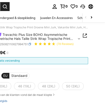
0
0
nden. Press Enter to select.
ndergoed & slaapkleding
Juwelen En Accessoires
Schoonheid & gezo
Travachic Plus Size BOHO Asymmetrische Asymmetrische Hals Taille Strik Wrap Tropische Print Groene Mini Jurk, Vakantie Mini Jurk, Herfst
Travachic Plus Size BOHO Asymmetrische
trische Hals Taille Strik Wrap Tropische Print
 Mini Jurk, Vakantie Mini Jurk, Herfst
z25082110627994751
(78 Reviews)
19€
ICE AND AVAILABILITY
atis verzending
EU
Standaard
(0XL)
46 (1XL)
48 (2XL)
50 (3XL)
van de klanten vond dat de maat klopte
tgids