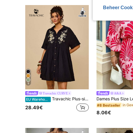
Beheer Cook
9
Travachic CURVE
A&A
Travachic Plus-size casual katoenen bloemen geborduurd zwart overhemdkraag vleermuismouwen patchwork jurk
EU Warehouse
#8 Bestseller
28.49€
8.06€