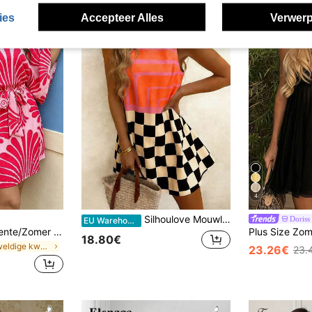
ies
Accepteer Alles
Verwerp
4
Silhoulove Mouwloze casual jurk met ruitjesprint voor dames in grote maten
Doriss
EU Warehouse
Dames Plus Size Lente/Zomer Vakantie Asymmetrische Hals Getailleerde Taille Effen Kleur Grote Bloemenprint Korte Jurk
18.80€
in Geweldige kwaliteit Grote maten Jurken
23.26€
23.