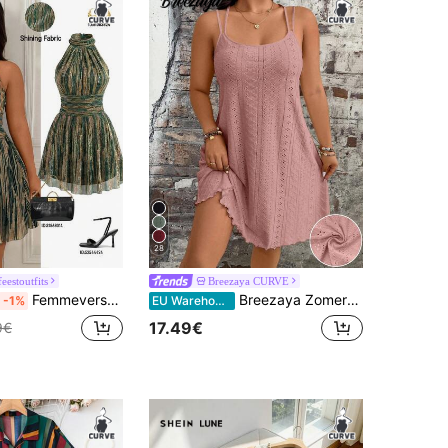
28
eestoutfits
Breezaya CURVE
Femmeverse Plus size damesmode: sexy halterjurk van geplooide satijnen stof in A-lijn model
Breezaya Zomerse casual jacquard slipjurk voor dames met een maatje meer
-1%
EU Warehouse
17.49€
9€