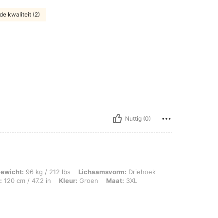
e kwaliteit (2)
Nuttig (0)
g / 212 lbs, Lichaamsvorm: Driehoek, Heupen: 131 cm / 52 in, Taille: 103 cm / 41 
ewicht:
96 kg / 212 lbs
Lichaamsvorm:
Driehoek
:
120 cm / 47.2 in
Kleur:
Groen
Maat:
3XL