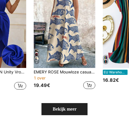
4
e elegante mode V-hals strik taille midi-jurk maxi damesoutfit
EMERY ROSE Mouwloze casual jurk met V-hals en grote retroprint van vissen in grote maten voor dames.
EU Warehouse
1 over
16.82€
19.49€
Bekijk meer