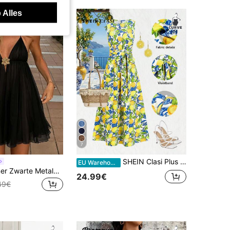
 Alles
7
SHEIN Clasi Plus size damesjurk met allover print, casual feest- en reisjurk
EU Warehouse
Plus Size Zomer Zwarte Metalen Gesp A-Lijn Spaghetti Bandjes Jurk, Casual Strandstijl, Korte Lengte, Vakantie & Dagelijks Dragen Elegante Feest
24.99€
49€