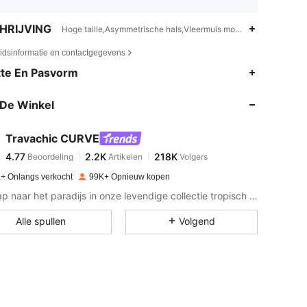
HRIJVING
Hoge taille,Asymmetrische hals,Vleermuis mouw
eidsinformatie en contactgegevens
4.77
2.2K
218K
te En Pasvorm
De Winkel
4.77
2.2K
218K
Travachic CURVE
4.77
2.2K
218K
Beoordeling
Artikelen
Volgers
n***m
betaalde
1 dag geleden
+ Onlangs verkocht
99K+ Opnieuw kopen
4.77
2.2K
218K
Ontsnap naar het paradijs in onze levendige collectie tropisch geïnspireerde mode.
Alle spullen
Volgend
4.77
2.2K
218K
4.77
2.2K
218K