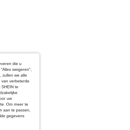
everen die u
"Alles weigeren",
 zullen we alle
en van verbeterde
j SHEIN te
dzakelijke
door uw
site. Om meer te
n aan te passen,
elde gegevens