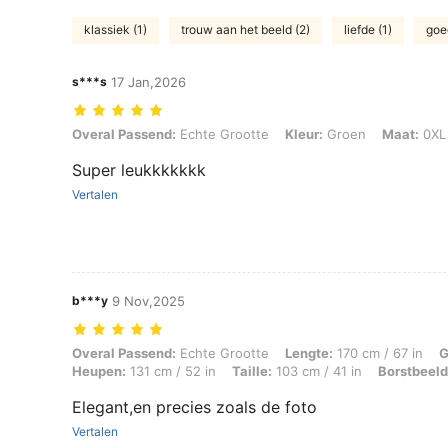
klassiek (1)
trouw aan het beeld (2)
liefde (1)
goed
s***s
17 Jan,2026
Overal Passend: Echte Grootte, Kleur: Groen, Maat: 0XL
Overal Passend:
Echte Grootte
Kleur:
Groen
Maat:
0XL
Super leukkkkkkk
Vertalen
b***y
9 Nov,2025
Overal Passend: Echte Grootte, Lengte: 170 cm / 67 in, Gewicht: 96 k
Overal Passend:
Echte Grootte
Lengte:
170 cm / 67 in
G
Heupen:
131 cm / 52 in
Taille:
103 cm / 41 in
Borstbeeld
Elegant,en precies zoals de foto
Vertalen