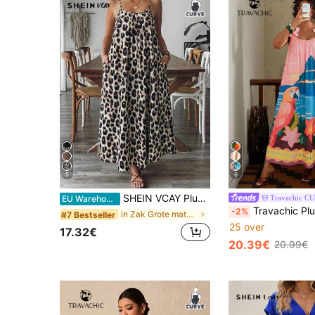
5
6
SHEIN VCAY Plus size dames slipjurk met luipaardprint voor een casual feestje
Travachic C
EU Warehouse
Travachic Plus size jurk met tropische print, open rug en strikc
-2%
in Zak Grote maten Jurken
#7 Bestseller
25 over
17.32€
20.39€
20.99€