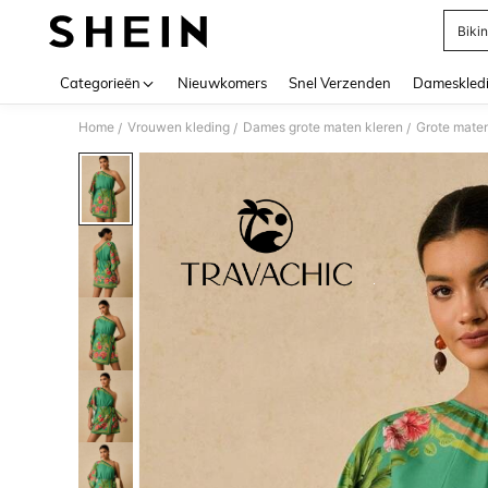
Bikin
Use up 
Categorieën
Nieuwkomers
Snel Verzenden
Dameskled
Home
Vrouwen kleding
Dames grote maten kleren
Grote maten
/
/
/