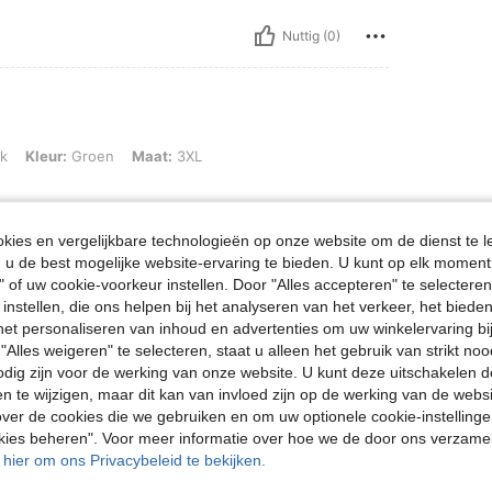
Nuttig (0)
roen, Maat: 3XL
k
Kleur:
Groen
Maat:
3XL
ies en vergelijkbare technologieën op onze website om de dienst te l
u de best mogelijke website-ervaring te bieden. U kunt op elk moment 
Nuttig (0)
" of uw cookie-voorkeur instellen. Door "Alles accepteren" te selecteren,
 instellen, die ons helpen bij het analyseren van het verkeer, het bied
n het personaliseren van inhoud en advertenties om uw winkelervaring bi
en Bekijken
"Alles weigeren" te selecteren, staat u alleen het gebruik van strikt noo
odig zijn voor de werking van onze website. U kunt deze uitschakelen 
en te wijzigen, maar dit kan van invloed zijn op de werking van de web
ver de cookies die we gebruiken en om uw optionele cookie-instellinge
okies beheren". Voor meer informatie over hoe we de door ons verzam
u hier om ons Privacybeleid te bekijken.