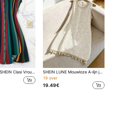
SHEIN Clasi Vrouwen Plus Size Gestreepte Overhemdjurk met Knoopjes, Zomer
SHEIN LUNE Mouwloze A-lijn jurk in grote maat met ronde hals en schelpversiering, kwastjes aan de zoom
19 over
19.49€