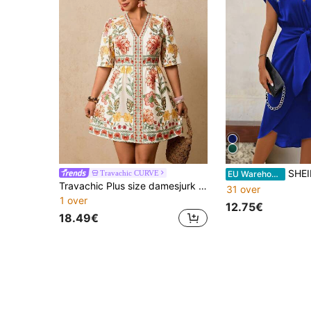
SHEIN Unity Vrouwen plus siz
Travachic CURVE
EU Warehouse
Travachic Plus size damesjurk met V-hals, korte mouwen, aansluitend model, roze jurk met bloemenprint, romantische jurk voor een date op een eiland in het vroege voorjaar.
31 over
1 over
12.75€
18.49€